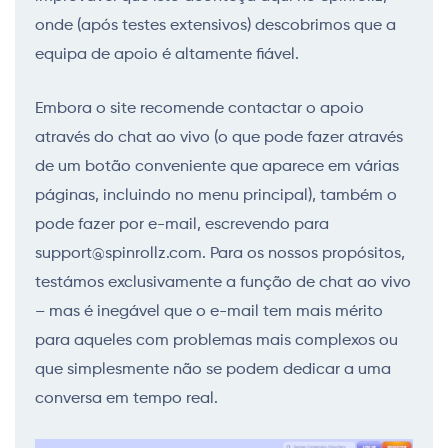
onde (após testes extensivos) descobrimos que a
equipa de apoio é altamente fiável.
Embora o site recomende contactar o apoio
através do chat ao vivo (o que pode fazer através
de um botão conveniente que aparece em várias
páginas, incluindo no menu principal), também o
pode fazer por e-mail, escrevendo para
support@spinrollz.com
. Para os nossos propósitos,
testámos exclusivamente a função de chat ao vivo
– mas é inegável que o e-mail tem mais mérito
para aqueles com problemas mais complexos ou
que simplesmente não se podem dedicar a uma
conversa em tempo real.