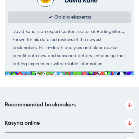
David Kane
Opinia eksperta
David Kane is an expert content editor at BettingSite.cc,
known for his detailed reviews of the newest
bookmakers. His in-depth analyses and clear advice
benefit both new and seasoned bettors, enhancing their
betting experiences with reliable information.
Recommended bookmakers
Kasyna online