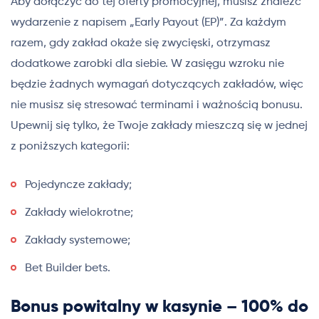
Aby dołączyć do tej oferty promocyjnej, musisz znaleźć
wydarzenie z napisem „Early Payout (EP)”. Za każdym
razem, gdy zakład okaże się zwycięski, otrzymasz
dodatkowe zarobki dla siebie. W zasięgu wzroku nie
będzie żadnych wymagań dotyczących zakładów, więc
nie musisz się stresować terminami i ważnością bonusu.
Upewnij się tylko, że Twoje zakłady mieszczą się w jednej
z poniższych kategorii:
Pojedyncze zakłady;
Zakłady wielokrotne;
Zakłady systemowe;
Bet Builder bets.
Bonus powitalny w kasynie – 100% do