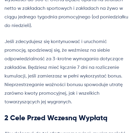
netto w zakładach sportowych i zakładach na żywo w
ciągu jednego tygodnia promocyjnego (od poniedziałku
do niedzieli).
Jeśli zdecydujesz się kontynuować i uruchomić
promocję, spodziewaj się, że weźmiesz na siebie
odpowiedzialność za 3-krotne wymagania dotyczące
zakładów. Będziesz mieć łącznie 7 dni na rozliczenie
kumulacji, jeśli zamierzasz w pełni wykorzystać bonus.
Nieprzestrzeganie ważności bonusu spowoduje utratę
zarówno kwoty promocyjnej, jak i wszelkich
towarzyszących jej wygranych.
2 Cele Przed Wczesną Wypłatą