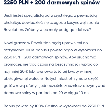
2250 PLN + 200 darmowych spinów
Jeśli jesteś specjalistą od wszystkiego, z pewnością
chciałbyś dowiedzieć się czegoś o kasynowej stronie
Revolution. Zróbmy więc mały podgląd, dobrze?
Nowi gracze w Revolution będą uprawnieni do
otrzymania 100% bonusu powitalnego w wysokości do
2250 PLN + 200 darmowych spinów. Aby uruchomić
promocję, nie trać czasu na bezczynność i wpłać co
najmniej 20 € lub równowartość tej kwoty w innej
obsługiwanej walucie. Natychmiast otrzymasz część
gotówkową oferty i jednocześnie zaczniesz otrzymywać
darmowe spiny w partiach po 20 w ciągu 10 dni.
Bonus powitalny 100% Casino w wysokości do 2250 PLN