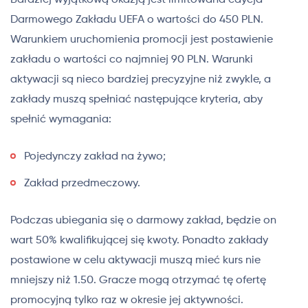
Darmowego Zakładu UEFA o wartości do 450 PLN.
Warunkiem uruchomienia promocji jest postawienie
zakładu o wartości co najmniej 90 PLN. Warunki
aktywacji są nieco bardziej precyzyjne niż zwykle, a
zakłady muszą spełniać następujące kryteria, aby
spełnić wymagania:
Pojedynczy zakład na żywo;
Zakład przedmeczowy.
Podczas ubiegania się o darmowy zakład, będzie on
wart 50% kwalifikującej się kwoty. Ponadto zakłady
postawione w celu aktywacji muszą mieć kurs nie
mniejszy niż 1.50. Gracze mogą otrzymać tę ofertę
promocyjną tylko raz w okresie jej aktywności.