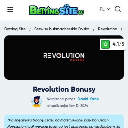
PL
Betting Site
Serwisy bukmacherskie Polska
Revolution
B
4.1/
5
Revolution Bonusy
Napisane przez:
David Kane
aktualizacja: Nov 12, 2024
Po spędzeniu trochę czasu na majstrowaniu przy bonusach
Revolution i odkrywaniu tego, co jest dostępne, powiedziałbym, że