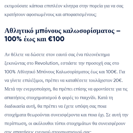
εκτιμούσατε κάποια επιπλέον κίνητρα στην πορεία για να σας
κρατήσουν αφοσιωμένους και αποφασισμένους;
Αθλητικό μπόνους καλωσορίσματος –
100% έως και €100
Αν θέλετε να δώσετε στον εαυτό σας ένα πλεονέκτημα
ξεκινώντας στο Revolution, εστιάστε την προσοχή σας στο
100% Αθλητικό Μπόνους Καλωσορίσματος έως και 100€. Για
να γίνετε επιλέξιμοι, πρέπει να καταθέσετε τουλάχιστον 20€.
Μετά την ενεργοποίηση, θα πρέπει επίσης να φροντίσετε για τις
απαιτήσεις στοιχηματισμού 6 φορές το παιχνίδι. Κατά τη
διαδικασία αυτή, θα πρέπει να έχετε υπόψη σας ποια
στοιχήματα θεωρούνται συνεισφέροντα και ποια όχι. Σε αυτή την
περίπτωση, οι ακόλουθοι τύποι στοιχημάτων θα συνεισφέρουν
στις απαιτήσεις ενεργού στοιχηματισμού σας: