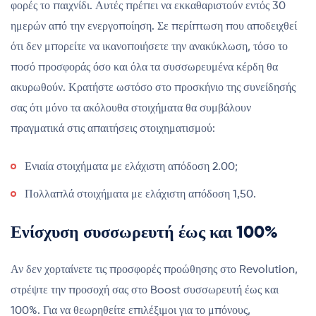
φορές το παιχνίδι. Αυτές πρέπει να εκκαθαριστούν εντός 30
ημερών από την ενεργοποίηση. Σε περίπτωση που αποδειχθεί
ότι δεν μπορείτε να ικανοποιήσετε την ανακύκλωση, τόσο το
ποσό προσφοράς όσο και όλα τα συσσωρευμένα κέρδη θα
ακυρωθούν. Κρατήστε ωστόσο στο προσκήνιο της συνείδησής
σας ότι μόνο τα ακόλουθα στοιχήματα θα συμβάλουν
πραγματικά στις απαιτήσεις στοιχηματισμού:
Ενιαία στοιχήματα με ελάχιστη απόδοση 2.00;
Πολλαπλά στοιχήματα με ελάχιστη απόδοση 1,50.
Ενίσχυση συσσωρευτή έως και 100%
Αν δεν χορταίνετε τις προσφορές προώθησης στο Revolution,
στρέψτε την προσοχή σας στο Boost συσσωρευτή έως και
100%. Για να θεωρηθείτε επιλέξιμοι για το μπόνους,