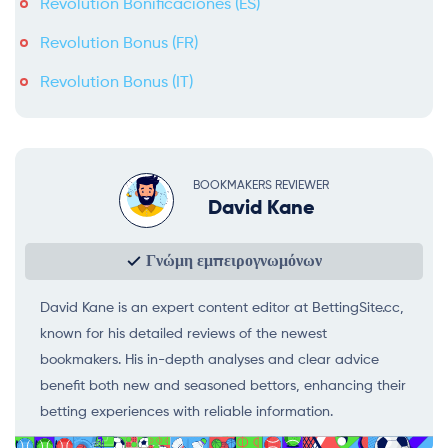
Revolution Bonificaciones (ES)
Revolution Bonus (FR)
Revolution Bonus (IT)
BOOKMAKERS REVIEWER
David Kane
Γνώμη εμπειρογνωμόνων
David Kane is an expert content editor at BettingSite.cc,
known for his detailed reviews of the newest
bookmakers. His in-depth analyses and clear advice
benefit both new and seasoned bettors, enhancing their
betting experiences with reliable information.