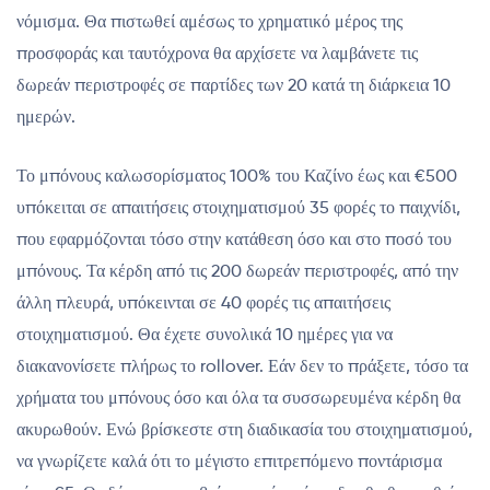
νόμισμα. Θα πιστωθεί αμέσως το χρηματικό μέρος της
προσφοράς και ταυτόχρονα θα αρχίσετε να λαμβάνετε τις
δωρεάν περιστροφές σε παρτίδες των 20 κατά τη διάρκεια 10
ημερών.
Το μπόνους καλωσορίσματος 100% του Καζίνο έως και €500
υπόκειται σε απαιτήσεις στοιχηματισμού 35 φορές το παιχνίδι,
που εφαρμόζονται τόσο στην κατάθεση όσο και στο ποσό του
μπόνους. Τα κέρδη από τις 200 δωρεάν περιστροφές, από την
άλλη πλευρά, υπόκεινται σε 40 φορές τις απαιτήσεις
στοιχηματισμού. Θα έχετε συνολικά 10 ημέρες για να
διακανονίσετε πλήρως το rollover. Εάν δεν το πράξετε, τόσο τα
χρήματα του μπόνους όσο και όλα τα συσσωρευμένα κέρδη θα
ακυρωθούν. Ενώ βρίσκεστε στη διαδικασία του στοιχηματισμού,
να γνωρίζετε καλά ότι το μέγιστο επιτρεπόμενο ποντάρισμα