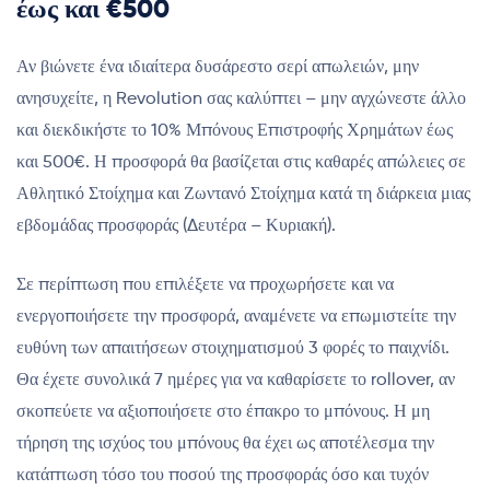
έως και €500
Αν βιώνετε ένα ιδιαίτερα δυσάρεστο σερί απωλειών, μην
ανησυχείτε, η Revolution σας καλύπτει – μην αγχώνεστε άλλο
και διεκδικήστε το 10% Μπόνους Επιστροφής Χρημάτων έως
και 500€. Η προσφορά θα βασίζεται στις καθαρές απώλειες σε
Αθλητικό Στοίχημα και Ζωντανό Στοίχημα κατά τη διάρκεια μιας
εβδομάδας προσφοράς (Δευτέρα – Κυριακή).
Σε περίπτωση που επιλέξετε να προχωρήσετε και να
ενεργοποιήσετε την προσφορά, αναμένετε να επωμιστείτε την
ευθύνη των απαιτήσεων στοιχηματισμού 3 φορές το παιχνίδι.
Θα έχετε συνολικά 7 ημέρες για να καθαρίσετε το rollover, αν
σκοπεύετε να αξιοποιήσετε στο έπακρο το μπόνους. Η μη
τήρηση της ισχύος του μπόνους θα έχει ως αποτέλεσμα την
κατάπτωση τόσο του ποσού της προσφοράς όσο και τυχόν