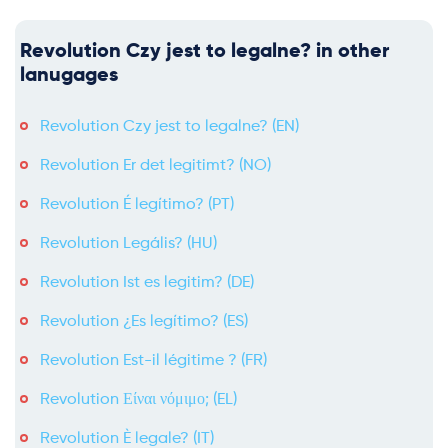
Revolution Czy jest to legalne? in other
lanugages
Revolution Czy jest to legalne? (EN)
Revolution Er det legitimt? (NO)
Revolution É legítimo? (PT)
Revolution Legális? (HU)
Revolution Ist es legitim? (DE)
Revolution ¿Es legítimo? (ES)
Revolution Est-il légitime ? (FR)
Revolution Είναι νόμιμο; (EL)
Revolution È legale? (IT)