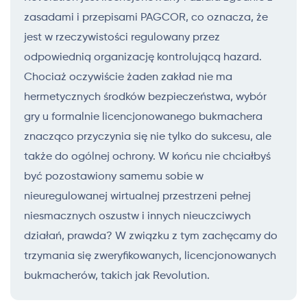
zasadami i przepisami PAGCOR, co oznacza, że
jest w rzeczywistości regulowany przez
odpowiednią organizację kontrolującą hazard.
Chociaż oczywiście żaden zakład nie ma
hermetycznych środków bezpieczeństwa, wybór
gry u formalnie licencjonowanego bukmachera
znacząco przyczynia się nie tylko do sukcesu, ale
także do ogólnej ochrony. W końcu nie chciałbyś
być pozostawiony samemu sobie w
nieuregulowanej wirtualnej przestrzeni pełnej
niesmacznych oszustw i innych nieuczciwych
działań, prawda? W związku z tym zachęcamy do
trzymania się zweryfikowanych, licencjonowanych
bukmacherów, takich jak Revolution.