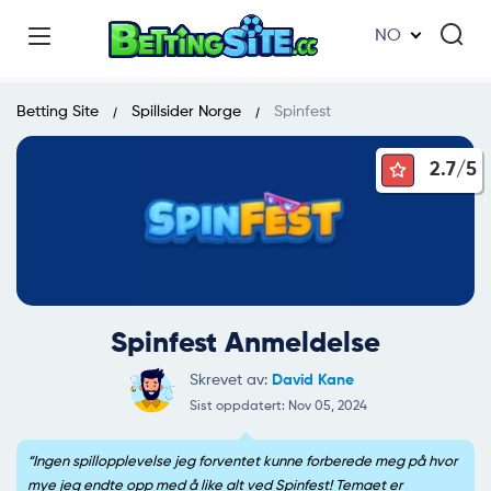
NO
Betting Site
Spillsider Norge
Spinfest
2.7/
5
Spinfest Anmeldelse
Skrevet av:
David Kane
Sist oppdatert: Nov 05, 2024
Ingen spillopplevelse jeg forventet kunne forberede meg på hvor
mye jeg endte opp med å like alt ved Spinfest! Temaet er