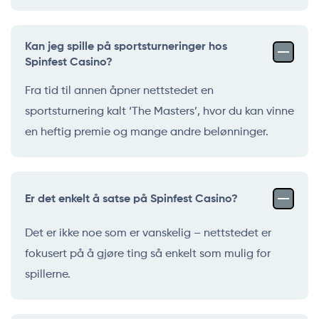
Kan jeg spille på sportsturneringer hos
Spinfest Casino?
Fra tid til annen åpner nettstedet en
sportsturnering kalt ‘The Masters’, hvor du kan vinne
en heftig premie og mange andre belønninger.
Er det enkelt å satse på Spinfest Casino?
Det er ikke noe som er vanskelig – nettstedet er
fokusert på å gjøre ting så enkelt som mulig for
spillerne.