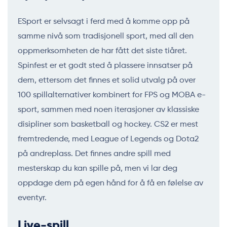
ESport er selvsagt i ferd med å komme opp på
samme nivå som tradisjonell sport, med all den
oppmerksomheten de har fått det siste tiåret.
Spinfest er et godt sted å plassere innsatser på
dem, ettersom det finnes et solid utvalg på over
100 spillalternativer kombinert for FPS og MOBA e-
sport, sammen med noen iterasjoner av klassiske
disipliner som basketball og hockey. CS2 er mest
fremtredende, med League of Legends og Dota2
på andreplass. Det finnes andre spill med
mesterskap du kan spille på, men vi lar deg
oppdage dem på egen hånd for å få en følelse av
eventyr.
Live-spill