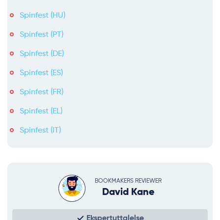
Spinfest (HU)
Spinfest (PT)
Spinfest (DE)
Spinfest (ES)
Spinfest (FR)
Spinfest (EL)
Spinfest (IT)
BOOKMAKERS REVIEWER
David Kane
Ekspertuttalelse