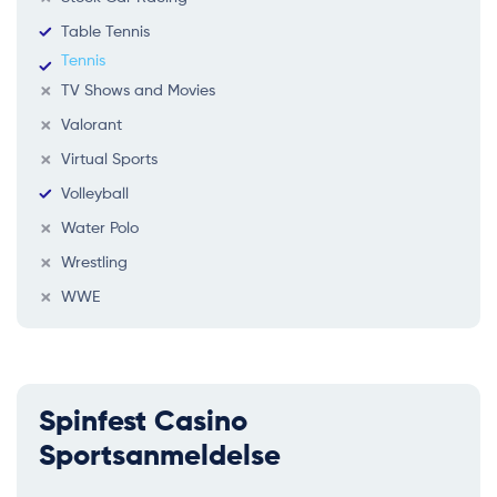
Table Tennis
Tennis
TV Shows and Movies
Valorant
Virtual Sports
Volleyball
Water Polo
Wrestling
WWE
Spinfest Casino
Sportsanmeldelse