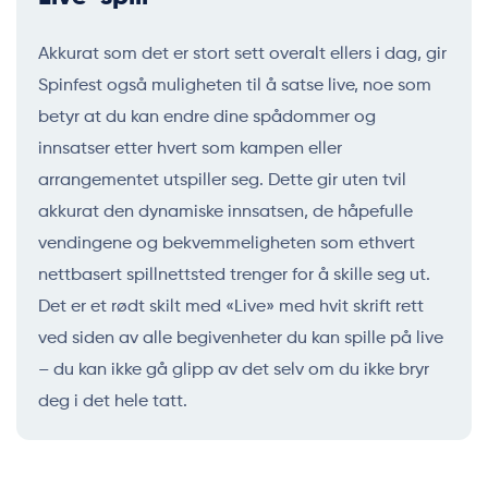
Akkurat som det er stort sett overalt ellers i dag, gir
Spinfest også muligheten til å satse live, noe som
betyr at du kan endre dine spådommer og
innsatser etter hvert som kampen eller
arrangementet utspiller seg. Dette gir uten tvil
akkurat den dynamiske innsatsen, de håpefulle
vendingene og bekvemmeligheten som ethvert
nettbasert spillnettsted trenger for å skille seg ut.
Det er et rødt skilt med «Live» med hvit skrift rett
ved siden av alle begivenheter du kan spille på live
– du kan ikke gå glipp av det selv om du ikke bryr
deg i det hele tatt.