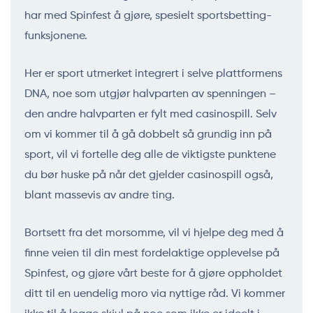
har med Spinfest å gjøre, spesielt sportsbetting-
funksjonene.
Her er sport utmerket integrert i selve plattformens
DNA, noe som utgjør halvparten av spenningen –
den andre halvparten er fylt med casinospill. Selv
om vi kommer til å gå dobbelt så grundig inn på
sport, vil vi fortelle deg alle de viktigste punktene
du bør huske på når det gjelder casinospill også,
blant massevis av andre ting.
Bortsett fra det morsomme, vil vi hjelpe deg med å
finne veien til din mest fordelaktige opplevelse på
Spinfest, og gjøre vårt beste for å gjøre oppholdet
ditt til en uendelig moro via nyttige råd. Vi kommer