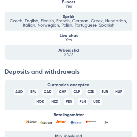
E-post
Yes
Språk
Czech, English, Finnish, French, German, Greek, Hungarian,
Italian, Norwegian, Polish, Portuguese, Spanish
Live chat
Yes
Arbeidstid
24/7
Deposits and withdrawals
Currencies accepted
AUD
BRL
CAD
CHF
CLP
CZK
EUR
HUF
NOK
NZD
PEN
PLN
USD
Betalingsmåter
3+
Min. innskudd