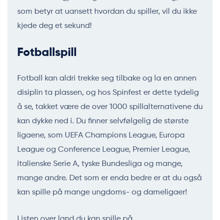
som betyr at uansett hvordan du spiller, vil du ikke
kjede deg et sekund!
Fotballspill
Fotball kan aldri trekke seg tilbake og la en annen
disiplin ta plassen, og hos Spinfest er dette tydelig
å se, takket være de over 1000 spillalternativene du
kan dykke ned i. Du finner selvfølgelig de største
ligaene, som UEFA Champions League, Europa
League og Conference League, Premier League,
italienske Serie A, tyske Bundesliga og mange,
mange andre. Det som er enda bedre er at du også
kan spille på mange ungdoms- og dameligaer!
Listen over land du kan spille på