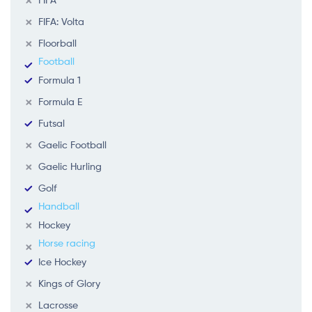
FIFA
FIFA: Volta
Floorball
Football
Formula 1
Formula E
Futsal
Gaelic Football
Gaelic Hurling
Golf
Handball
Hockey
Horse racing
Ice Hockey
Kings of Glory
Lacrosse