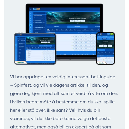
Vi har oppdaget en veldig interessant bettingside
– Spinfest, og vil vie dagens artikkel til den, og
gjøre deg kjent med alt som er verdt å vite om den.
Hvilken bedre måte å bestemme om du skal spille
her eller stå over, ikke sant? Vel, hvis du blir
værende, vil du ikke bare kunne velge det beste
alternativet, men også bli en ekspert på alt som