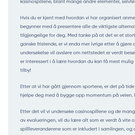
kasinospillene, blant mange andre elementer, selvfø
Golf
Horse racing
Hvis du er kjent med hvordan vi har organisert anmel
Lacrosse
begynner med å presentere alle de viktigste alterna
MMA
tilgjengelige for deg. Med tanke på at det er et stort
Motorcycle Racing
ganske fristende, er vi enda mer ivrige etter å gjør
NBA 2K
undersøkelse vil avsløre om nettstedet er verdt besøke
Overwatch
er interessert i å lære hvordan du kan få mest mulig
Politics
tilby!
Rowing
Etter at vi har gått gjennom sportene, er det på ti
Snooker
hjelpe deg med å bygge opp momentum på veien. Hver
Special Bets
Squash
Etter det vil vi undersøke casinospillene og de mang
Stock Car Racing
av evalueringen, vil du lære alt som er verdt å vite o
TV Shows and Movies
spillleverandørene som er inkludert i samlingen, og