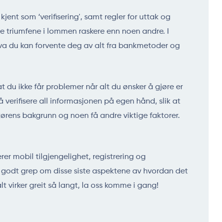
Wrestling
jent som ‘verifisering', samt regler for uttak og
te triumfene i lommen raskere enn noen andre. I
hva du kan forvente deg av alt fra bankmetoder og
at du ikke får problemer når alt du ønsker å gjøre er
 å verifisere all informasjonen på egen hånd, slik at
tørens bakgrunn og noen få andre viktige faktorer.
erer mobil tilgjengelighet, registrering og
t godt grep om disse siste aspektene av hvordan det
lt virker greit så langt, la oss komme i gang!