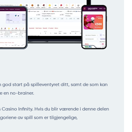
Hockey
Kings of Glory
Mahjong
Motorbikes
NASCAR
Olympics
Penalty Shootout
Rally
Ski Jumping
 god start på spilleventyret ditt, samt de som kan
Softball
e en no-brainer.
Speedway
Starcraft 2
Casino Infinity. Hvis du blir værende i denne delen
Tennis
goriene av spill som er tilgjengelige,
Virtual Sports