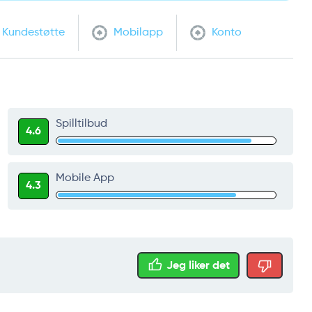
Kundestøtte
Mobilapp
Konto
Spilltilbud
4.6
Mobile App
4.3
Jeg liker det