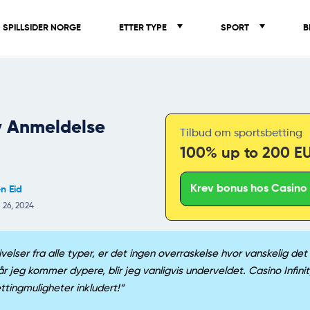
SPILLSIDER NORGE
ETTER TYPE
SPORT
B
ty Anmeldelse
Tilbud om sportsbetting
100% up to 200 E
Krev bonus hos Casino I
n Eid
 26, 2024
elser fra alle typer, er det ingen overraskelse hvor vanskelig det 
når jeg kommer dypere, blir jeg vanligvis underveldet. Casino Infin
ttingmuligheter inkludert!