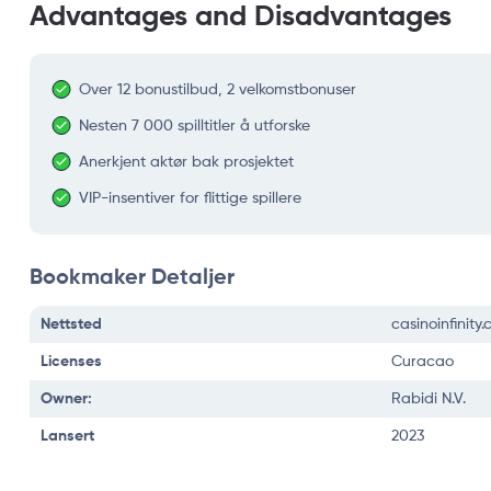
Advantages and Disadvantages
Over 12 bonustilbud, 2 velkomstbonuser
Nesten 7 000 spilltitler å utforske
Anerkjent aktør bak prosjektet
VIP-insentiver for flittige spillere
Bookmaker Detaljer
Nettsted
casinoinfinity
Licenses
Curacao
Owner:
Rabidi N.V.
Lansert
2023