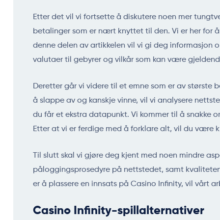
Volleyball
WWE
Etter det vil vi fortsette å diskutere noen mer tungt
betalinger som er nært knyttet til den. Vi er her fo
denne delen av artikkelen vil vi gi deg informasjon
valutaer til gebyrer og vilkår som kan være gjeldend
Deretter går vi videre til et emne som er av største 
å slappe av og kanskje vinne, vil vi analysere nettste
du får et ekstra datapunkt. Vi kommer til å snakke o
Etter at vi er ferdige med å forklare alt, vil du være 
Til slutt skal vi gjøre deg kjent med noen mindre aspe
påloggingsprosedyre på nettstedet, samt kvaliteten
er å plassere en innsats på Casino Infinity, vil vårt 
Casino Infinity-spillalternativer