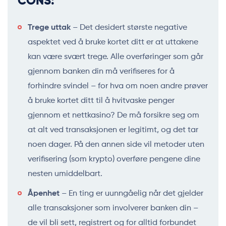
CONS:
Trege uttak
– Det desidert største negative
aspektet ved å bruke kortet ditt er at uttakene
kan være svært trege. Alle overføringer som går
gjennom banken din må verifiseres for å
forhindre svindel – for hva om noen andre prøver
å bruke kortet ditt til å hvitvaske penger
gjennom et nettkasino? De må forsikre seg om
at alt ved transaksjonen er legitimt, og det tar
noen dager. På den annen side vil metoder uten
verifisering (som krypto) overføre pengene dine
nesten umiddelbart.
Åpenhet
– En ting er uunngåelig når det gjelder
alle transaksjoner som involverer banken din –
de vil bli sett, registrert og for alltid forbundet