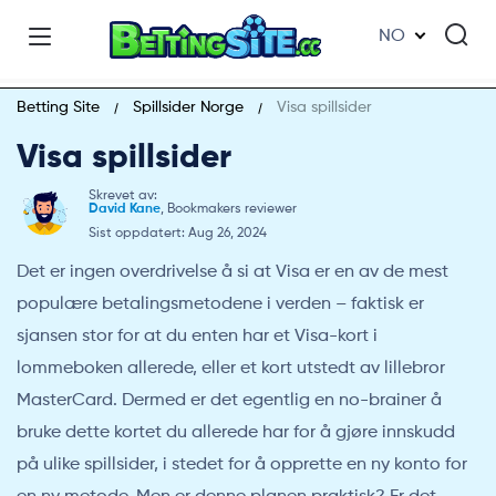
NO
Betting Site
Spillsider Norge
Visa spillsider
Visa spillsider
Skrevet av:
David Kane
,
Bookmakers reviewer
Sist oppdatert: Aug 26, 2024
Det er ingen overdrivelse å si at Visa er en av de mest
populære betalingsmetodene i verden – faktisk er
sjansen stor for at du enten har et Visa-kort i
lommeboken allerede, eller et kort utstedt av lillebror
MasterCard. Dermed er det egentlig en no-brainer å
bruke dette kortet du allerede har for å gjøre innskudd
på ulike spillsider, i stedet for å opprette en ny konto for