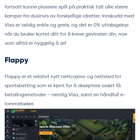
fortsatt kunne plassere spill på praktisk talt alle større
kamper fra dusinvis av forskjellige idretter. Innskudd med
Visa er veldig enkle og greie, og det er 0% uttaksgebyr
når du bruker kortet ditt for å kreve gevinsten din, noe
som alltid er hyggelig å se!
Flappy
Flappy er et relativt nytt nettcasino og nettsted for
sportsbetting som er kjent for å akseptere svært få
betalingsmetoder – nemlig Visa, samt en håndfull e-
lommebøker.