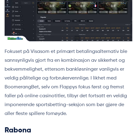
Fokuset på Visasom et primært betalingsalternativ ble
sannsynligvis gjort fra en kombinasjon av sikkerhet og
bekvemmelighet, ettersom bankløsninger vanligvis er
veldig pålitelige og forbrukervennlige. I likhet med
BoomerangBet, selv om Flappys fokus først og fremst
faller på online casinotitler, tilbyr det fortsatt en veldig
imponerende sportsbetting-seksjon som bør gjøre de
aller fleste spillere fornøyde.
Rabona