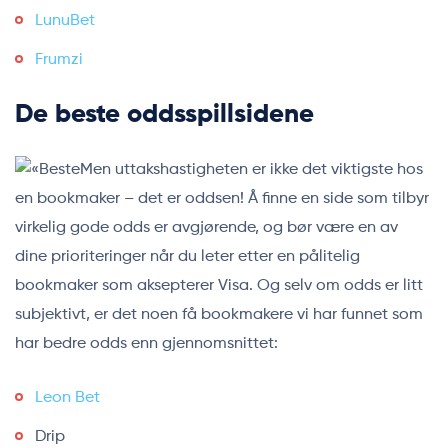
LunuBet
Frumzi
De beste oddsspillsidene
Men uttakshastigheten er ikke det viktigste hos
en bookmaker – det er oddsen! Å finne en side som tilbyr
virkelig gode odds er avgjørende, og bør være en av
dine prioriteringer når du leter etter en pålitelig
bookmaker som aksepterer Visa. Og selv om odds er litt
subjektivt, er det noen få bookmakere vi har funnet som
har bedre odds enn gjennomsnittet:
Leon Bet
Drip