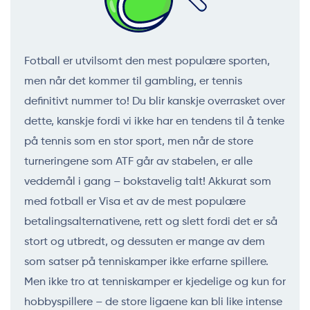
Fotball er utvilsomt den mest populære sporten,
men når det kommer til gambling, er tennis
definitivt nummer to! Du blir kanskje overrasket over
dette, kanskje fordi vi ikke har en tendens til å tenke
på tennis som en stor sport, men når de store
turneringene som ATF går av stabelen, er alle
veddemål i gang – bokstavelig talt! Akkurat som
med fotball er Visa et av de mest populære
betalingsalternativene, rett og slett fordi det er så
stort og utbredt, og dessuten er mange av dem
som satser på tenniskamper ikke erfarne spillere.
Men ikke tro at tenniskamper er kjedelige og kun for
hobbyspillere – de store ligaene kan bli like intense