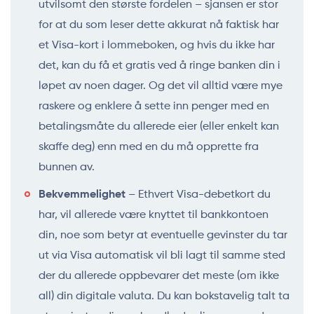
utvilsomt den største fordelen – sjansen er stor
for at du som leser dette akkurat nå faktisk har
et Visa-kort i lommeboken, og hvis du ikke har
det, kan du få et gratis ved å ringe banken din i
løpet av noen dager. Og det vil alltid være mye
raskere og enklere å sette inn penger med en
betalingsmåte du allerede eier (eller enkelt kan
skaffe deg) enn med en du må opprette fra
bunnen av.
Bekvemmelighet
– Ethvert Visa-debetkort du
har, vil allerede være knyttet til bankkontoen
din, noe som betyr at eventuelle gevinster du tar
ut via Visa automatisk vil bli lagt til samme sted
der du allerede oppbevarer det meste (om ikke
all) din digitale valuta. Du kan bokstavelig talt ta