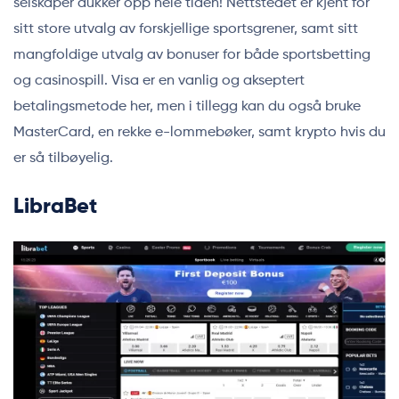
selskaper dukker opp hele tiden! Nettstedet er kjent for
sitt store utvalg av forskjellige sportsgrener, samt sitt
mangfoldige utvalg av bonuser for både sportsbetting
og casinospill. Visa er en vanlig og akseptert
betalingsmetode her, men i tillegg kan du også bruke
MasterCard, en rekke e-lommebøker, samt krypto hvis du
er så tilbøyelig.
LibraBet