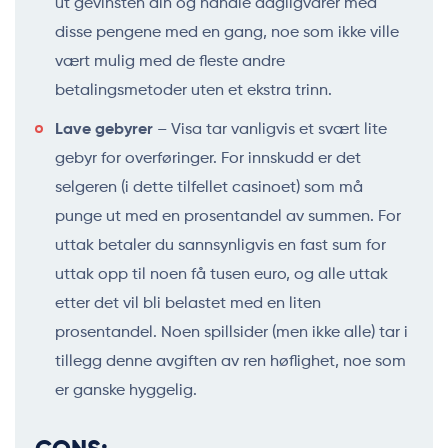
ut gevinsten din og handle dagligvarer med
disse pengene med en gang, noe som ikke ville
vært mulig med de fleste andre
betalingsmetoder uten et ekstra trinn.
Lave gebyrer
– Visa tar vanligvis et svært lite
gebyr for overføringer. For innskudd er det
selgeren (i dette tilfellet casinoet) som må
punge ut med en prosentandel av summen. For
uttak betaler du sannsynligvis en fast sum for
uttak opp til noen få tusen euro, og alle uttak
etter det vil bli belastet med en liten
prosentandel. Noen spillsider (men ikke alle) tar i
tillegg denne avgiften av ren høflighet, noe som
er ganske hyggelig.