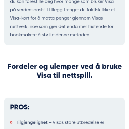
du kan forestille deg hvor mange som bruker Visa
på verdensbasis! I tillegg trenger du faktisk ikke et
Visa-kort for å motta penger gjennom Visas
nettverk, noe som gjør det enda mer fristende for
bookmakere å støtte denne metoden.
Fordeler og ulemper ved å bruke
Visa til nettspill.
PROS:
Tilgjengelighet
– Visas store utbredelse er