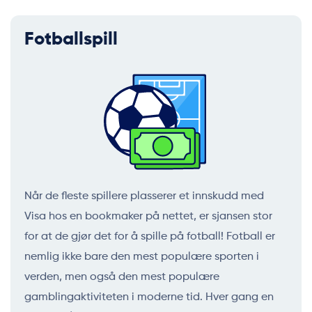
Fotballspill
Når de fleste spillere plasserer et innskudd med
Visa hos en bookmaker på nettet, er sjansen stor
for at de gjør det for å spille på fotball! Fotball er
nemlig ikke bare den mest populære sporten i
verden, men også den mest populære
gamblingaktiviteten i moderne tid. Hver gang en