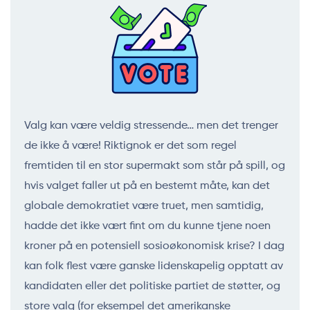
Valg kan være veldig stressende… men det trenger
de ikke å være! Riktignok er det som regel
fremtiden til en stor supermakt som står på spill, og
hvis valget faller ut på en bestemt måte, kan det
globale demokratiet være truet, men samtidig,
hadde det ikke vært fint om du kunne tjene noen
kroner på en potensiell sosioøkonomisk krise? I dag
kan folk flest være ganske lidenskapelig opptatt av
kandidaten eller det politiske partiet de støtter, og
store valg (for eksempel det amerikanske