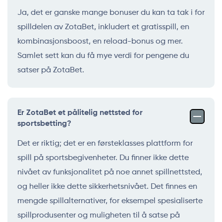
Ja, det er ganske mange bonuser du kan ta tak i for
spilldelen av ZotaBet, inkludert et gratisspill, en
kombinasjonsboost, en reload-bonus og mer.
Samlet sett kan du få mye verdi for pengene du
satser på ZotaBet.
Er ZotaBet et pålitelig nettsted for
sportsbetting?
Det er riktig; det er en førsteklasses plattform for
spill på sportsbegivenheter. Du finner ikke dette
nivået av funksjonalitet på noe annet spillnettsted,
og heller ikke dette sikkerhetsnivået. Det finnes en
mengde spillalternativer, for eksempel spesialiserte
spillprodusenter og muligheten til å satse på