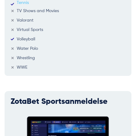
Tennis
TV Shows and Movies
Valorant
Virtual Sports
Volleyball
Water Polo
Wrestling
WWE
ZotaBet Sportsanmeldelse