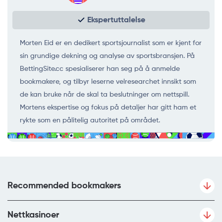
Ekspertuttalelse
Morten Eid er en dedikert sportsjournalist som er kjent for
sin grundige dekning og analyse av sportsbransjen. På
BettingSite.cc spesialiserer han seg på å anmelde
bookmakere, og tilbyr leserne velresearchet innsikt som
de kan bruke når de skal ta beslutninger om nettspill.
Mortens ekspertise og fokus på detaljer har gitt ham et
rykte som en pålitelig autoritet på området.
Recommended bookmakers
Nettkasinoer