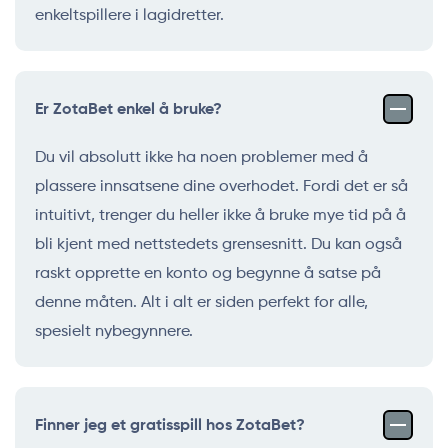
enkeltspillere i lagidretter.
Er ZotaBet enkel å bruke?
Du vil absolutt ikke ha noen problemer med å
plassere innsatsene dine overhodet. Fordi det er så
intuitivt, trenger du heller ikke å bruke mye tid på å
bli kjent med nettstedets grensesnitt. Du kan også
raskt opprette en konto og begynne å satse på
denne måten. Alt i alt er siden perfekt for alle,
spesielt nybegynnere.
Finner jeg et gratisspill hos ZotaBet?