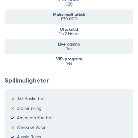
€20
Maksimalt uttak
€30.000
Uttakstid
1-72 Hours
Live casino
Yes
VIP-program
Yes
Spillmuligheter
3x3 Basketball
alpine skiing
American Football
Arena of Valor
Aussie Rules