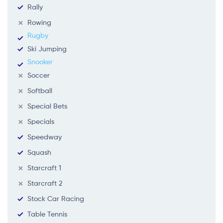
Rally
Rowing
Rugby
Ski Jumping
Snooker
Soccer
Softball
Special Bets
Specials
Speedway
Squash
Starcraft 1
Starcraft 2
Stock Car Racing
Table Tennis