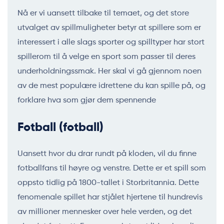
Nå er vi uansett tilbake til temaet, og det store
utvalget av spillmuligheter betyr at spillere som er
interessert i alle slags sporter og spilltyper har stort
spillerom til å velge en sport som passer til deres
underholdningssmak. Her skal vi gå gjennom noen
av de mest populære idrettene du kan spille på, og
forklare hva som gjør dem spennende
Fotball (fotball)
Uansett hvor du drar rundt på kloden, vil du finne
fotballfans til høyre og venstre. Dette er et spill som
oppsto tidlig på 1800-tallet i Storbritannia. Dette
fenomenale spillet har stjålet hjertene til hundrevis
av millioner mennesker over hele verden, og det