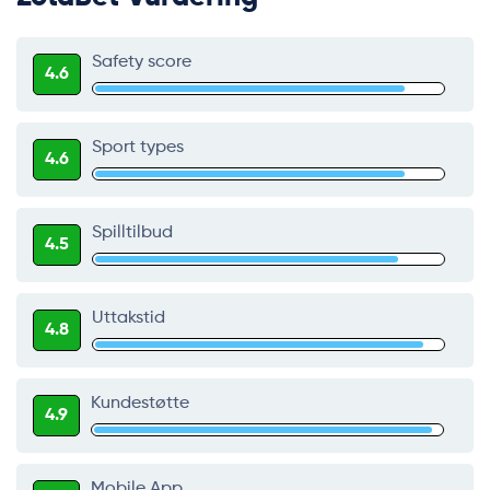
Safety score
4.6
Sport types
4.6
Spilltilbud
4.5
Uttakstid
4.8
Kundestøtte
4.9
Mobile App