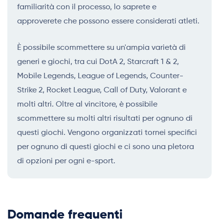
familiarità con il processo, lo saprete e
approverete che possono essere considerati atleti.
È possibile scommettere su un'ampia varietà di
generi e giochi, tra cui DotA 2, Starcraft 1 & 2,
Mobile Legends, League of Legends, Counter-
Strike 2, Rocket League, Call of Duty, Valorant e
molti altri. Oltre al vincitore, è possibile
scommettere su molti altri risultati per ognuno di
questi giochi. Vengono organizzati tornei specifici
per ognuno di questi giochi e ci sono una pletora
di opzioni per ogni e-sport.
Domande frequenti