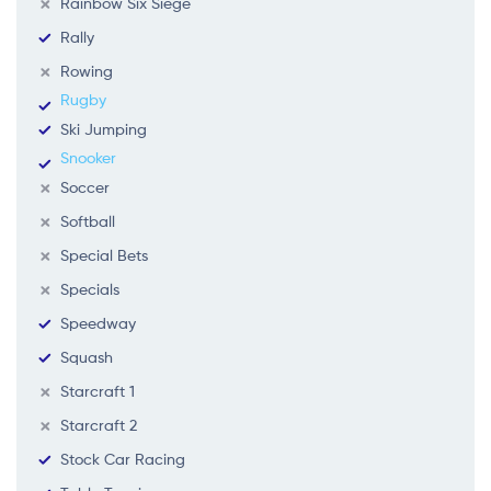
Rainbow Six Siege
Rally
Rowing
Rugby
Ski Jumping
Snooker
Soccer
Softball
Special Bets
Specials
Speedway
Squash
Starcraft 1
Starcraft 2
Stock Car Racing