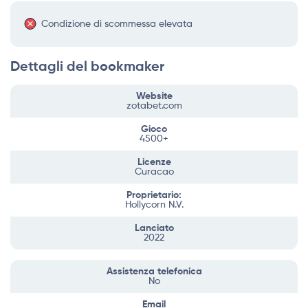
Condizione di scommessa elevata
Dettagli del bookmaker
Website
zotabet.com
Gioco
4500+
Licenze
Curacao
Proprietario:
Hollycorn N.V.
Lanciato
2022
Assistenza telefonica
No
Email