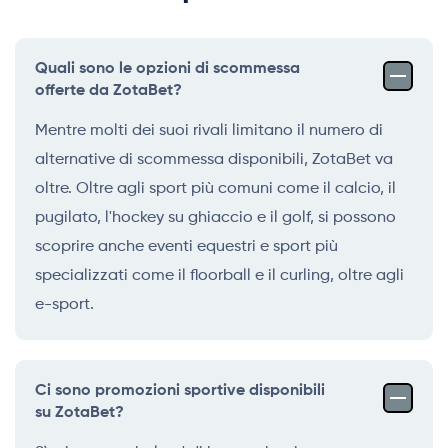
Quali sono le opzioni di scommessa
offerte da ZotaBet?
Mentre molti dei suoi rivali limitano il numero di
alternative di scommessa disponibili, ZotaBet va
oltre. Oltre agli sport più comuni come il calcio, il
pugilato, l'hockey su ghiaccio e il golf, si possono
scoprire anche eventi equestri e sport più
specializzati come il floorball e il curling, oltre agli
e-sport.
Ci sono promozioni sportive disponibili
su ZotaBet?