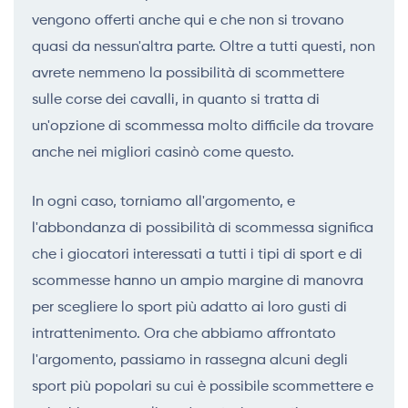
vengono offerti anche qui e che non si trovano
quasi da nessun'altra parte. Oltre a tutti questi, non
avrete nemmeno la possibilità di scommettere
sulle corse dei cavalli, in quanto si tratta di
un'opzione di scommessa molto difficile da trovare
anche nei migliori casinò come questo.
In ogni caso, torniamo all'argomento, e
l'abbondanza di possibilità di scommessa significa
che i giocatori interessati a tutti i tipi di sport e di
scommesse hanno un ampio margine di manovra
per scegliere lo sport più adatto ai loro gusti di
intrattenimento. Ora che abbiamo affrontato
l'argomento, passiamo in rassegna alcuni degli
sport più popolari su cui è possibile scommettere e