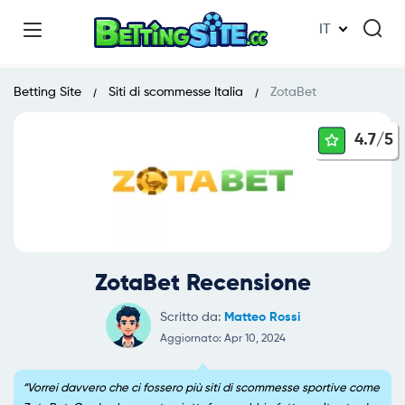
IT
Betting Site
Siti di scommesse Italia
ZotaBet
4.7/
5
ZotaBet Recensione
Scritto da:
Matteo Rossi
Aggiornato: Apr 10, 2024
Vorrei davvero che ci fossero più siti di scommesse sportive come