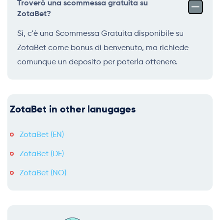
Troverò una scommessa gratuita su
ZotaBet?
Sì, c'è una Scommessa Gratuita disponibile su
ZotaBet come bonus di benvenuto, ma richiede
comunque un deposito per poterla ottenere.
ZotaBet in other lanugages
ZotaBet (EN)
ZotaBet (DE)
ZotaBet (NO)