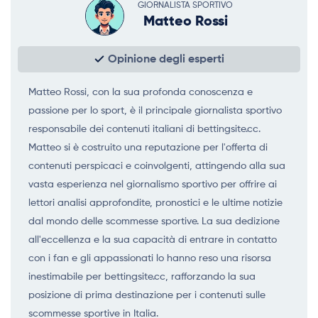
GIORNALISTA SPORTIVO
Matteo Rossi
Opinione degli esperti
Matteo Rossi, con la sua profonda conoscenza e
passione per lo sport, è il principale giornalista sportivo
responsabile dei contenuti italiani di bettingsite.cc.
Matteo si è costruito una reputazione per l'offerta di
contenuti perspicaci e coinvolgenti, attingendo alla sua
vasta esperienza nel giornalismo sportivo per offrire ai
lettori analisi approfondite, pronostici e le ultime notizie
dal mondo delle scommesse sportive. La sua dedizione
all'eccellenza e la sua capacità di entrare in contatto
con i fan e gli appassionati lo hanno reso una risorsa
inestimabile per bettingsite.cc, rafforzando la sua
posizione di prima destinazione per i contenuti sulle
scommesse sportive in Italia.