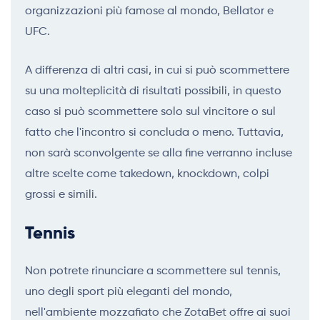
organizzazioni più famose al mondo, Bellator e
UFC.
A differenza di altri casi, in cui si può scommettere
su una molteplicità di risultati possibili, in questo
caso si può scommettere solo sul vincitore o sul
fatto che l'incontro si concluda o meno. Tuttavia,
non sarà sconvolgente se alla fine verranno incluse
altre scelte come takedown, knockdown, colpi
grossi e simili.
Tennis
Non potrete rinunciare a scommettere sul tennis,
uno degli sport più eleganti del mondo,
nell'ambiente mozzafiato che ZotaBet offre ai suoi