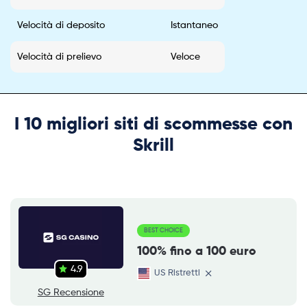
Velocità di deposito
Istantaneo
Velocità di prelievo
Veloce
I 10 migliori siti di scommesse con
Skrill
BEST CHOICE
100% fino a 100 euro
4.9
US Ristretti
SG Recensione