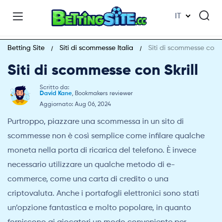
IT
Betting Site
Siti di scommesse Italia
Siti di scommesse con S
Siti di scommesse con Skrill
Scritto da:
David Kane
,
Bookmakers reviewer
Aggiornato: Aug 06, 2024
Purtroppo, piazzare una scommessa in un sito di
scommesse non è così semplice come infilare qualche
moneta nella porta di ricarica del telefono. È invece
necessario utilizzare un qualche metodo di e-
commerce, come una carta di credito o una
criptovaluta. Anche i portafogli elettronici sono stati
un’opzione fantastica e molto popolare, in quanto