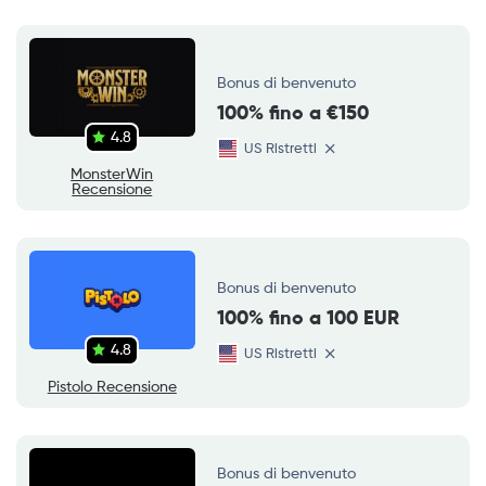
Bonus di benvenuto
100% fino a €150
4.8
US Ristretti
MonsterWin
Recensione
Bonus di benvenuto
100% fino a 100 EUR
4.8
US Ristretti
Pistolo Recensione
Bonus di benvenuto