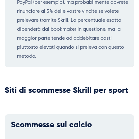
PayPal (per esempio), ma probabilmente dovrete
rinunciare al 5% delle vostre vincite se volete
prelevare tramite Skrill. La percentuale esatta
dipenderà dal bookmaker in questione, ma la
maggior parte tende ad addebitare costi
piuttosto elevati quando si preleva con questo
metodo.
Siti di scommesse Skrill per sport
Scommesse sul calcio