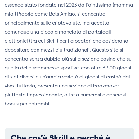
essendo stato fondato nel 2023 da Pointissimo (mamma
mia!) Proprio come Bets Amigo, si concentra
principalmente sulle criptovalute, ma accetta
comunque una piccola manciata di portafogli
elettronici (tra cui Skrill) per i giocatori che desiderano
depositare con mezzi più tradizionali. Questo sito si
concentra senza dubbio più sulla sezione casinò che su
quella delle scommesse sportive, con oltre 6.500 giochi
di slot diversi e un’ampia varietà di giochi di casinò dal
vivo. Tuttavia, presenta una sezione di bookmaker
piuttosto impressionante, oltre a numerosi e generosi
bonus per entrambi.
Che cos’è Skrill e perché è