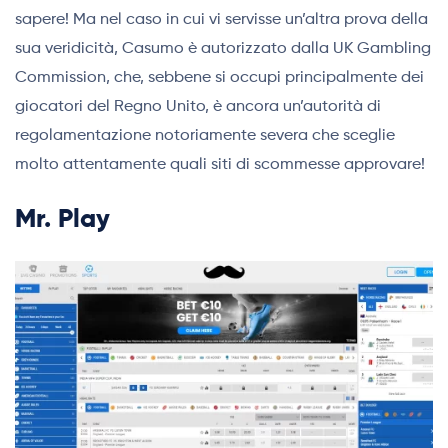
sapere! Ma nel caso in cui vi servisse un’altra prova della
sua veridicità, Casumo è autorizzato dalla UK Gambling
Commission, che, sebbene si occupi principalmente dei
giocatori del Regno Unito, è ancora un’autorità di
regolamentazione notoriamente severa che sceglie
molto attentamente quali siti di scommesse approvare!
Mr. Play