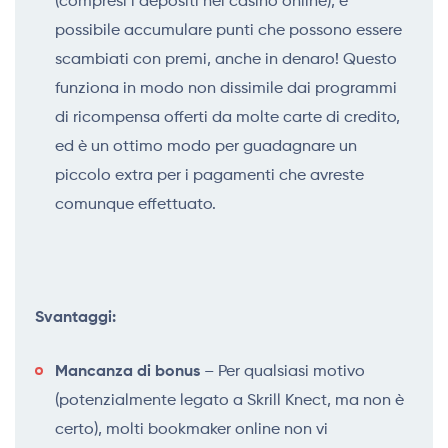
(compresi i depositi nei casinò online), è
possibile accumulare punti che possono essere
scambiati con premi, anche in denaro! Questo
funziona in modo non dissimile dai programmi
di ricompensa offerti da molte carte di credito,
ed è un ottimo modo per guadagnare un
piccolo extra per i pagamenti che avreste
comunque effettuato.
Svantaggi:
Mancanza di bonus
– Per qualsiasi motivo
(potenzialmente legato a Skrill Knect, ma non è
certo), molti bookmaker online non vi