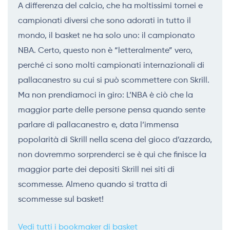
A differenza del calcio, che ha moltissimi tornei e
campionati diversi che sono adorati in tutto il
mondo, il basket ne ha solo uno: il campionato
NBA. Certo, questo non è “letteralmente” vero,
perché ci sono molti campionati internazionali di
pallacanestro su cui si può scommettere con Skrill.
Ma non prendiamoci in giro: L’NBA è ciò che la
maggior parte delle persone pensa quando sente
parlare di pallacanestro e, data l’immensa
popolarità di Skrill nella scena del gioco d’azzardo,
non dovremmo sorprenderci se è qui che finisce la
maggior parte dei depositi Skrill nei siti di
scommesse. Almeno quando si tratta di
scommesse sul basket!
Vedi tutti i bookmaker di basket