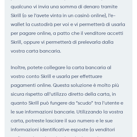
qualcuno vi invia una somma di denaro tramite
Skrill (o se l’avete vinta in un casinò online), l’e-
wallet la custodirà per voi e vi permetterà di usarla
per pagare online, a patto che il venditore accetti
Skrill, oppure vi permetterà di prelevarla dalla
vostra carta bancaria.
Inoltre, potete collegare la carta bancaria al
vostro conto Skrill e usarla per effettuare
pagamenti online. Questa soluzione è molto più
sicura rispetto all’utilizzo diretto della carta, in
quanto Skrill può fungere da “scudo” tra l’utente e
le sue informazioni bancarie. Utilizzando la vostra
carta, potreste lasciare il suo numero e le sue
informazioni identificative esposte (a venditori