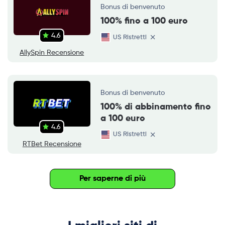
Bonus di benvenuto
100% fino a 100 euro
4.6
US Ristretti
AllySpin Recensione
Bonus di benvenuto
100% di abbinamento fino
a 100 euro
4.6
US Ristretti
RTBet Recensione
Per saperne di più