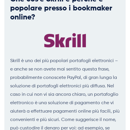
popolare presso i bookmaker
online?
Skrill è uno dei più popolari portafogli elettronici –
e anche se non avete mai sentito questa frase,
probabilmente conoscete PayPal, di gran lunga la
soluzione di portafogli elettronici più diffusa. Nel
caso in cui non vi sia ancora chiaro, un portafoglio
elettronico è una soluzione di pagamento che vi
aiuterà a effettuare pagamenti online più facili, più
convenienti e più sicuri. Come suggerisce il nome,
può custodire il denaro per voi: ad esempio, se