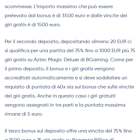
scommesse. L’importo massimo che può essere
prelevato dal bonus è di 3500 euro e dalle vincite dei
giri gratis è di 1500 euro.
Per il secondo deposito, depositando almeno 20 EUR ci
si qualifica per una partita del 75% fino a 1000 EUR più 75
giri gratis su Aztec Magic Deluxe di BGaming. Come per
il primo deposito, il bonus e i giri gratis vengono
accreditati automaticamente e si deve soddisfare un
requisito di puntata di 40x sia sul bonus che sulle vincite
dei giri gratis. Anche in questo caso i giri gratuiti
vengono assegnati in tre parti e la puntata massima
rimane di 5 euro.
Il terzo bonus sul deposito offre una vincita del 75% fino