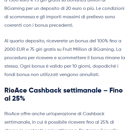
a 1500 euro e 75 giri gratis su Bonanza Billion di
BGaming per un deposito di 20 euro o più. Le condizioni
di scommessa e gli importi massimi di prelievo sono
coerenti con i bonus precedenti.
Al quarto deposito, riceverete un bonus del 100% fino a
2000 EUR e 75 giri gratis su Fruit Million di BGaming. La
procedura per ricevere e scommettere il bonus rimane la
stessa. Ogni bonus è valido per 10 giorni, dopodiché i
fondi bonus non utilizzati vengono annullati.
RioAce Cashback settimanale – Fino
al 25%
RioAce offre anche un’operazione di Cashback
settimanale, in cui è possibile ricevere fino al 25% di