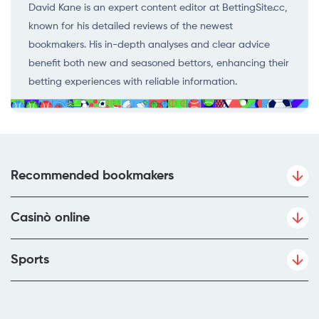
David Kane is an expert content editor at BettingSite.cc,
known for his detailed reviews of the newest
bookmakers. His in-depth analyses and clear advice
benefit both new and seasoned bettors, enhancing their
betting experiences with reliable information.
Recommended bookmakers
Casinò online
Sports