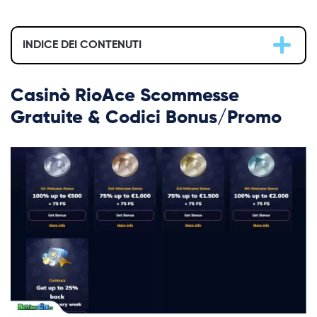
INDICE DEI CONTENUTI
Casinò RioAce Scommesse
Gratuite & Codici Bonus/Promo