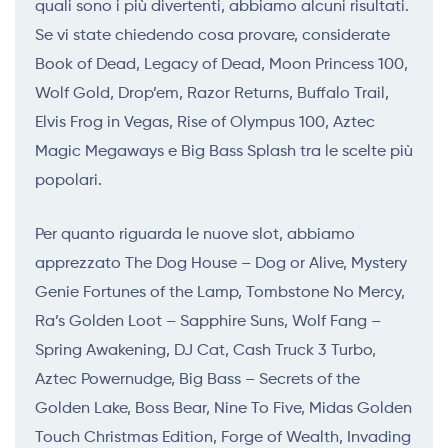
quali sono i più divertenti, abbiamo alcuni risultati.
Se vi state chiedendo cosa provare, considerate
Book of Dead, Legacy of Dead, Moon Princess 100,
Wolf Gold, Drop’em, Razor Returns, Buffalo Trail,
Elvis Frog in Vegas, Rise of Olympus 100, Aztec
Magic Megaways e Big Bass Splash tra le scelte più
popolari.
Per quanto riguarda le nuove slot, abbiamo
apprezzato The Dog House – Dog or Alive, Mystery
Genie Fortunes of the Lamp, Tombstone No Mercy,
Ra’s Golden Loot – Sapphire Suns, Wolf Fang –
Spring Awakening, DJ Cat, Cash Truck 3 Turbo,
Aztec Powernudge, Big Bass – Secrets of the
Golden Lake, Boss Bear, Nine To Five, Midas Golden
Touch Christmas Edition, Forge of Wealth, Invading