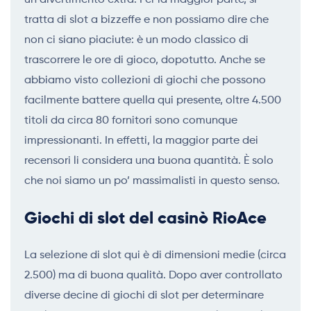
tratta di slot a bizzeffe e non possiamo dire che
non ci siano piaciute: è un modo classico di
trascorrere le ore di gioco, dopotutto. Anche se
abbiamo visto collezioni di giochi che possono
facilmente battere quella qui presente, oltre 4.500
titoli da circa 80 fornitori sono comunque
impressionanti. In effetti, la maggior parte dei
recensori li considera una buona quantità. È solo
che noi siamo un po’ massimalisti in questo senso.
Giochi di slot del casinò RioAce
La selezione di slot qui è di dimensioni medie (circa
2.500) ma di buona qualità. Dopo aver controllato
diverse decine di giochi di slot per determinare