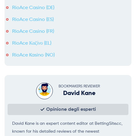
RioAce Casino (DE)
RioAce Casino (ES)
RioAce Casino (FR)
RioAce Καζίνο (EL)
RioAce Kasino (NO)
BOOKMAKERS REVIEWER
David Kane
Opinione degli esperti
David Kane is an expert content editor at BettingSite.cc,
known for his detailed reviews of the newest