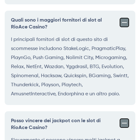
Quali sono i maggiori fornitori di slot al
RioAce Casino?
I principali fornitori di slot di questo sito di
scommesse includono StakeLogic, PragmaticPlay,
PlaynGo, Push Gaming, Nolimit City, Microgaming,
Relax, NetEnt, Wazdan, Yggdrasil, BTG, Evolution,
Spinomenal, Hacksaw, Quickspin, BGaming, Swintt,
Thunderkick, Playson, Playtech,
AmusnetInteractive, Endorphina e un altro paio.
Posso vincere dei jackpot con le slot di
RioAce Casino?