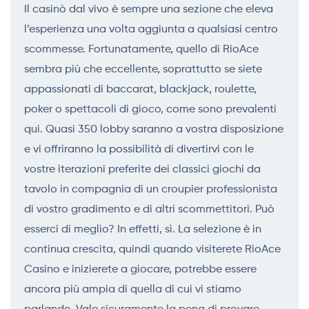
Il casinò dal vivo è sempre una sezione che eleva
l’esperienza una volta aggiunta a qualsiasi centro
scommesse. Fortunatamente, quello di RioAce
sembra più che eccellente, soprattutto se siete
appassionati di baccarat, blackjack, roulette,
poker o spettacoli di gioco, come sono prevalenti
qui. Quasi 350 lobby saranno a vostra disposizione
e vi offriranno la possibilità di divertirvi con le
vostre iterazioni preferite dei classici giochi da
tavolo in compagnia di un croupier professionista
di vostro gradimento e di altri scommettitori. Può
esserci di meglio? In effetti, sì. La selezione è in
continua crescita, quindi quando visiterete RioAce
Casino e inizierete a giocare, potrebbe essere
ancora più ampia di quella di cui vi stiamo