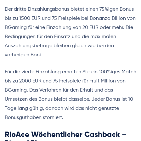
Der dritte Einzahlungsbonus bietet einen 75%igen Bonus
bis zu 1500 EUR und 75 Freispiele bei Bonanza Billion von
BGaming für eine Einzahlung von 20 EUR oder mehr. Die
Bedingungen für den Einsatz und die maximalen
Auszahlungsbeträge bleiben gleich wie bei den
vorherigen Boni.
Für die vierte Einzahlung erhalten Sie ein 100%iges Match
bis zu 2000 EUR und 75 Freispiele für Fruit Million von
BGaming. Das Verfahren für den Erhalt und das
Umsetzen des Bonus bleibt dasselbe. Jeder Bonus ist 10
Tage lang gültig, danach wird das nicht genutzte
Bonusguthaben storniert.
RioAce Wöchentlicher Cashback –