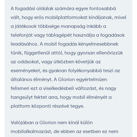
A fogadási oldalak számára egyre fontosabbá
vált, hogy erős mobilplatformokat kínáljanak, mivel
a játékosok többsége manapság inkább a
telefonját vagy táblagépét használja a fogadások
leadásához. A mobil fogadás kényelmesebbnek
tűnik, függetlenül attól, hogy gyorsan ellenőrizzük
az oddsokat, vagy útközben követjük az
eseményeket, és gyakran folyékonyabbá teszi az
általános élményt. A Glorion egyértelműen
felismeri ezt a viselkedésbeli változást, és nagy
hangsúlyt fektet arra, hogy mobil élményét a
platform központi részévé tegye.
Valójában a Glorion nem kínál külön
mobilalkalmazást, de ebben az esetben ez nem