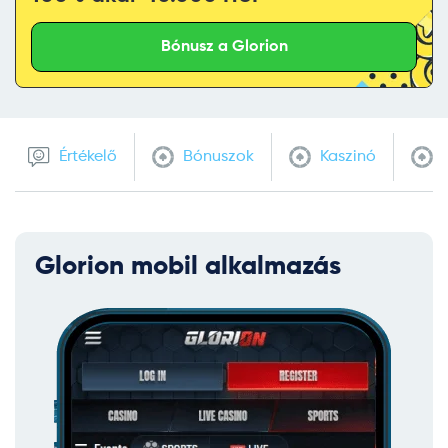
Bónusz a Glorion
Értékelő
Bónuszok
Kaszinó
V
Glorion mobil alkalmazás