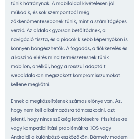
tűnik hátránynak. A mobiloldal kivételesen jól
működik, és sok szempontból még
zökkenőmentesebbnek tűnik, mint a számítógépes
verzió. Az oldalak gyorsan betöltődnek, a
navigáció tiszta, és a piacok kisebb képernyőkön is
könnyen böngészhetők. A fogadás, a fiókkezelés és
a kaszinó elérés mind természetesnek tűnik
mobilon, anélkül, hogy a rosszul adaptált
weboldalakon megszokott kompromisszumokat
kellene megkötni.
Ennek a megközelítésnek számos előnye van. Az,
hogy nem kell alkalmazásra támaszkodni, azt
jelenti, hogy nincs szükség letöltésekre, frissítésekre
vagy kompatibilitási problémákra (iOS vagy
Android) a különböző eszközökön. Bármely modern