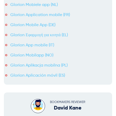
Glorion Mobiele app (NL)
Glorion Application mobile (FR)
Glorion Mobile App (DE)
Glorion Εφαρμογή για κινητά (EL)
Glorion App mobile (IT)
Glorion Mobilapp (NO)
Glorion Aplikacja mobilna (PL)
Glorion Aplicación móvil (ES)
BOOKMAKERS REVIEWER
David Kane