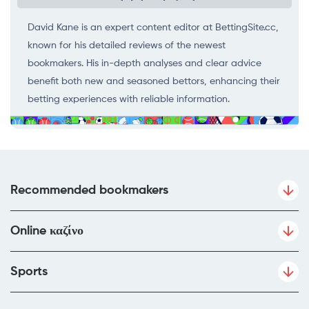
David Kane is an expert content editor at BettingSite.cc,
known for his detailed reviews of the newest
bookmakers. His in-depth analyses and clear advice
benefit both new and seasoned bettors, enhancing their
betting experiences with reliable information.
Recommended bookmakers
Online καζίνο
Sports