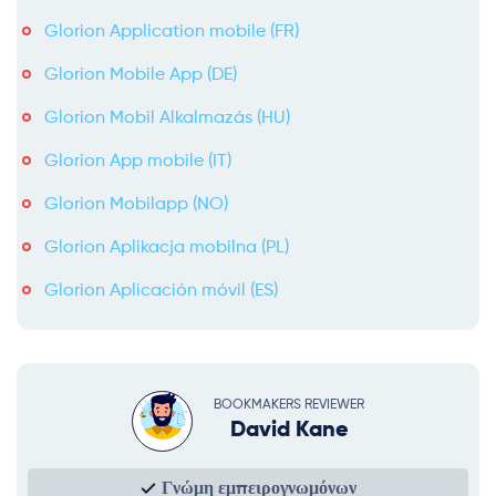
Glorion Application mobile (FR)
Glorion Mobile App (DE)
Glorion Mobil Alkalmazás (HU)
Glorion App mobile (IT)
Glorion Mobilapp (NO)
Glorion Aplikacja mobilna (PL)
Glorion Aplicación móvil (ES)
BOOKMAKERS REVIEWER
David Kane
Γνώμη εμπειρογνωμόνων