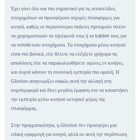
Έχει γίνει όλο και πιο σημαντικό για τις ιστοσελίδες
στοιχημάτων να προσφέρουν ισχυρές πλατφόρμες για
κινητά, καθώς οι περισσότεροι παίκτες προτιμούν πλέον
να χρησιμοποιούν τα τηλέφωνά τους ή τα tablet τους για
να τοποθετούν στοιχήματα. Τα στοιχήματα μέσω κινητού
είναι πιο βολικά, είτε θέλετε να ελέγξετε γρήγορα τις
αποδόσεις είτε να παρακολουθήσετε αγώνες εν κινήσει,
και συχνά κάνουν τη συνολική εμπειρία πιο ομαλή. Η
Glorion αναγνωρίζει σαφώς αυτή την αλλαγή στη
συμπεριφορά και δίνει μεγάλη έμφαση στο να καταστήσει
την εμπειρία μέσω κινητού κεντρικό μέρος της
πλατφόρμας.
Στην πραγματικότητα, η Glorion δεν προσφέρει μια
ειδική εφαρμογή για κινητά, αλλά σε αυτή την περίπτωση