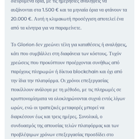
διευρυμένα όρια, με τις ημερήσιες αναλήψεις να
αυξάνονται στα 1.500 € και τα μηνιαία όρια να φτάνουν τα
20.000 €. Αυτή η κλιμακωτή προσέγγιση αποτελεί ένα
από τα κίνητρα για να παραμείνετε.
Το Glorion δεν χρεώνει τέλη για καταθέσεις ή αναλήψεις,
κάτι που συμβάλλει στη διαφάνεια των κόστους. Τυχόν
χρεώσεις που προκύπτουν προέρχονται συνήθως από
παρόχους πληρωμών ή δίκτυα blockchain και όχι από
την ίδια την πλατφόρμα. Οι χρόνοι επεξεργασίας
ποικίλλουν ανάλογα με τη μέθοδο, με τις πληρωμές σε
κρυπτονομίσματα να ολοκληρώνονται συχνά εντός λίγων
ωρών, ενώ οι τραπεζικές μεταφορές μπορεί να
διαρκέσουν έως και τρεις ημέρες. Συνολικά, ο
συνδυασμός της απουσίας τελών πλατφόρμας και των
προβλέψιμων χρόνων επεξεργασίας προσδίδει στο