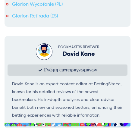
Glorion Wycofanie (PL)
Glorion Retirada (ES)
BOOKMAKERS REVIEWER
David Kane
Γνώμη εμπειρογνωμόνων
David Kane is an expert content editor at BettingSite.cc,
known for his detailed reviews of the newest
bookmakers. His in-depth analyses and clear advice
benefit both new and seasoned bettors, enhancing their
betting experiences with reliable information.