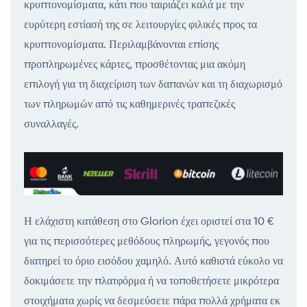
κρυπτονομίσματα, κάτι που ταιριάζει καλά με την
ευρύτερη εστίασή της σε λειτουργίες φιλικές προς τα
κρυπτονομίσματα. Περιλαμβάνονται επίσης
προπληρωμένες κάρτες, προσθέτοντας μια ακόμη
επιλογή για τη διαχείριση των δαπανών και τη διαχωρισμό
των πληρωμών από τις καθημερινές τραπεζικές
συναλλαγές.
Η ελάχιστη κατάθεση στο Glorion έχει οριστεί στα 10 €
για τις περισσότερες μεθόδους πληρωμής, γεγονός που
διατηρεί το όριο εισόδου χαμηλό. Αυτό καθιστά εύκολο να
δοκιμάσετε την πλατφόρμα ή να τοποθετήσετε μικρότερα
στοιχήματα χωρίς να δεσμεύσετε πάρα πολλά χρήματα εκ