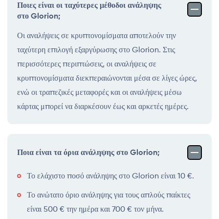
Ποιες είναι οι ταχύτερες μέθοδοι ανάληψης
στο Glorion;
Οι αναλήψεις σε κρυπτονομίσματα αποτελούν την
ταχύτερη επιλογή εξαργύρωσης στο Glorion. Στις
περισσότερες περιπτώσεις, οι αναλήψεις σε
κρυπτονομίσματα διεκπεραιώνονται μέσα σε λίγες ώρες,
ενώ οι τραπεζικές μεταφορές και οι αναλήψεις μέσω
κάρτας μπορεί να διαρκέσουν έως και αρκετές ημέρες.
Ποια είναι τα όρια ανάληψης στο Glorion;
Το ελάχιστο ποσό ανάληψης στο Glorion είναι 10 €.
Το ανώτατο όριο ανάληψης για τους απλούς παίκτες
είναι 500 € την ημέρα και 700 € τον μήνα.