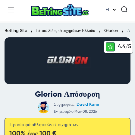
EL
Betting Site
Ιστοσελίδες στοιχημάτων Ελλάδα
Glorion
Από
4.4/
5
Glorion Απόσυρση
Συγγραφέας:
David Kane
Ενημερωμένο May 08, 2026
Προσφορά αθλητικών στοιχημάτων
100% έως 100 €