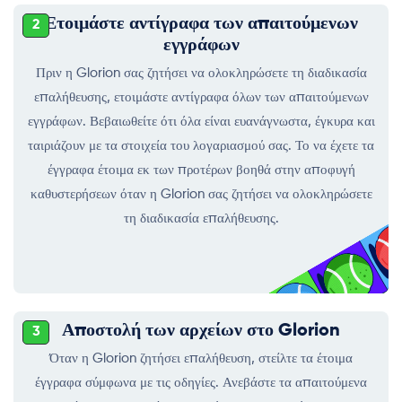
Ετοιμάστε αντίγραφα των απαιτούμενων
2
εγγράφων
Πριν η Glorion σας ζητήσει να ολοκληρώσετε τη διαδικασία
επαλήθευσης, ετοιμάστε αντίγραφα όλων των απαιτούμενων
εγγράφων. Βεβαιωθείτε ότι όλα είναι ευανάγνωστα, έγκυρα και
ταιριάζουν με τα στοιχεία του λογαριασμού σας. Το να έχετε τα
έγγραφα έτοιμα εκ των προτέρων βοηθά στην αποφυγή
καθυστερήσεων όταν η Glorion σας ζητήσει να ολοκληρώσετε
τη διαδικασία επαλήθευσης.
Αποστολή των αρχείων στο Glorion
3
Όταν η Glorion ζητήσει επαλήθευση, στείλτε τα έτοιμα
έγγραφα σύμφωνα με τις οδηγίες. Ανεβάστε τα απαιτούμενα