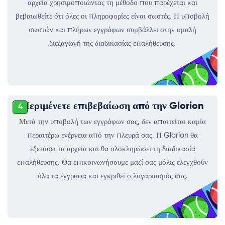
αρχεία χρησιμοποιώντας τη μέθοδο που παρέχεται και
βεβαιωθείτε ότι όλες οι πληροφορίες είναι σωστές. Η υποβολή
σωστών και πλήρων εγγράφων συμβάλλει στην ομαλή
διεξαγωγή της διαδικασίας επαλήθευσης.
Περιμένετε επιβεβαίωση από την Glorion
4
Μετά την υποβολή των εγγράφων σας, δεν απαιτείται καμία
περαιτέρω ενέργεια από την πλευρά σας. Η Glorion θα
εξετάσει τα αρχεία και θα ολοκληρώσει τη διαδικασία
επαλήθευσης. Θα επικοινωνήσουμε μαζί σας μόλις ελεγχθούν
όλα τα έγγραφα και εγκριθεί ο λογαριασμός σας.