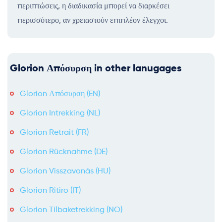
περιπτώσεις, η διαδικασία μπορεί να διαρκέσει
περισσότερο, αν χρειαστούν επιπλέον έλεγχοι.
Glorion Απόσυρση in other lanugages
Glorion Απόσυρση (EN)
Glorion Intrekking (NL)
Glorion Retrait (FR)
Glorion Rücknahme (DE)
Glorion Visszavonás (HU)
Glorion Ritiro (IT)
Glorion Tilbaketrekking (NO)