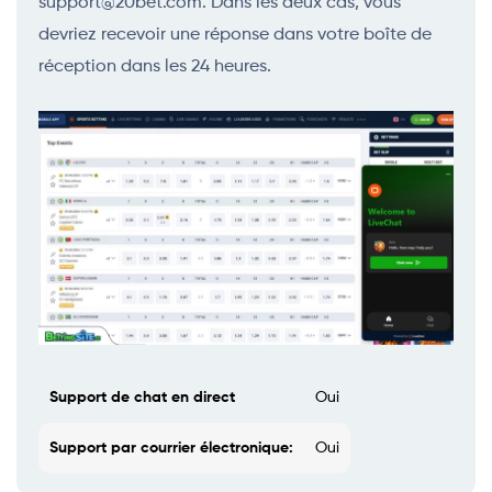
support@20bet.com
. Dans les deux cas, vous
devriez recevoir une réponse dans votre boîte de
réception dans les 24 heures.
Support de chat en direct
Oui
Support par courrier électronique:
Oui