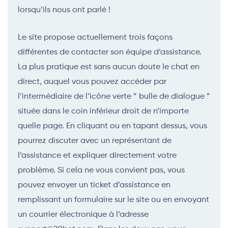
lorsqu’ils nous ont parlé !
Le site propose actuellement trois façons
différentes de contacter son équipe d’assistance.
La plus pratique est sans aucun doute le chat en
direct, auquel vous pouvez accéder par
l’intermédiaire de l’icône verte ” bulle de dialogue ”
située dans le coin inférieur droit de n’importe
quelle page. En cliquant ou en tapant dessus, vous
pourrez discuter avec un représentant de
l’assistance et expliquer directement votre
problème. Si cela ne vous convient pas, vous
pouvez envoyer un ticket d’assistance en
remplissant un formulaire sur le site ou en envoyant
un courrier électronique à l’adresse