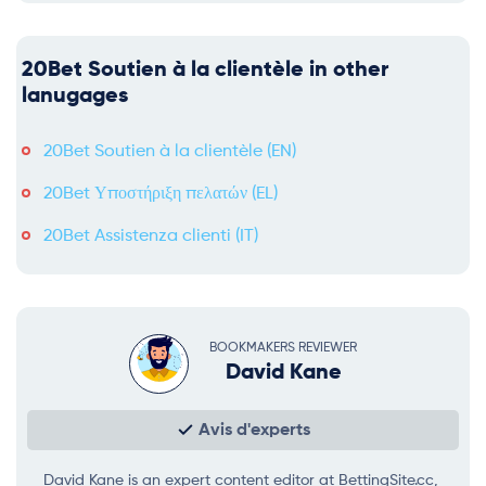
20Bet Soutien à la clientèle in other
lanugages
20Bet Soutien à la clientèle (EN)
20Bet Υποστήριξη πελατών (EL)
20Bet Assistenza clienti (IT)
BOOKMAKERS REVIEWER
David Kane
Avis d'experts
David Kane is an expert content editor at BettingSite.cc,