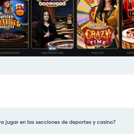
a jugar en las secciones de deportes y casino?