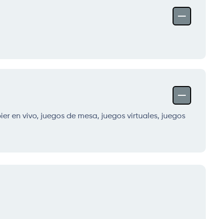
er en vivo, juegos de mesa, juegos virtuales, juegos