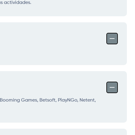
s actividades.
 Booming Games, Betsoft, PlayNGo, Netent,