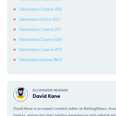
Talismania Casino (FR)
Talismania Καζίνο (EL)
Talismania Casinò (IT)
Talismania Casino (DE)
Talismania Casino (PT)
Talismania Kasino (NO)
BOOKMAKERS REVIEWER
David Kane
David Kane is an expert content editor at BettingSite.cc, k
bettors, enhancing their betting experiences with reliable inf