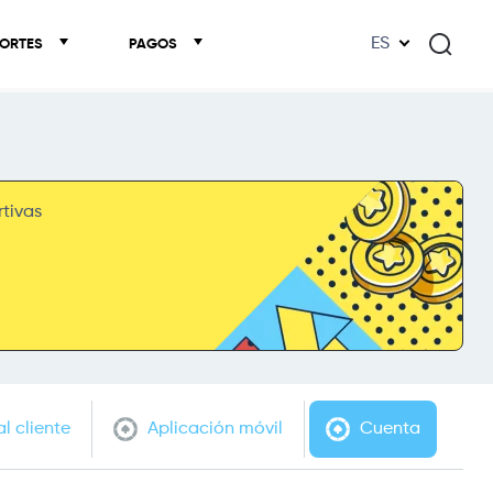
ES
ORTES
PAGOS
tivas
l cliente
Aplicación móvil
Cuenta