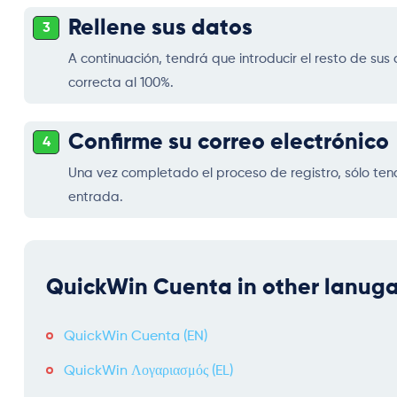
Rellene sus datos
3
A continuación, tendrá que introducir el resto de su
correcta al 100%.
Confirme su correo electrónico
4
Una vez completado el proceso de registro, sólo tendr
entrada.
QuickWin Cuenta in other lanug
QuickWin Cuenta (EN)
QuickWin Λογαριασμός (EL)