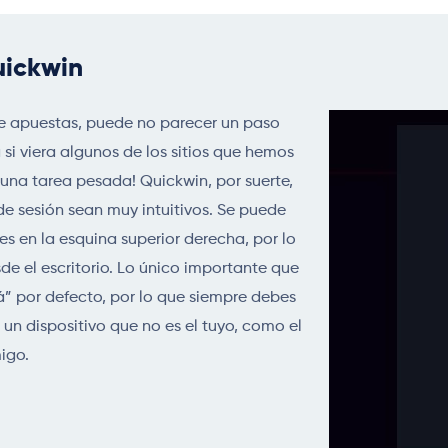
uickwin
de apuestas, puede no parecer un paso
 si viera algunos de los sitios que hemos
 una tarea pesada! Quickwin, por suerte,
de sesión sean muy intuitivos. Se puede
s en la esquina superior derecha, por lo
de el escritorio. Lo único importante que
rá” por defecto, por lo que siempre debes
 un dispositivo que no es el tuyo, como el
igo.