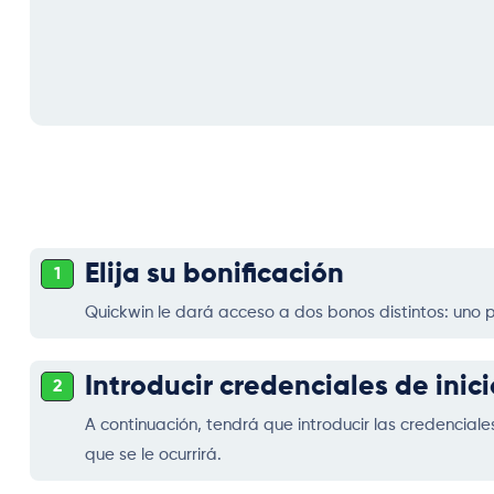
Elija su bonificación
1
Quickwin le dará acceso a dos bonos distintos: uno p
Introducir credenciales de inic
2
A continuación, tendrá que introducir las credenciale
que se le ocurrirá.