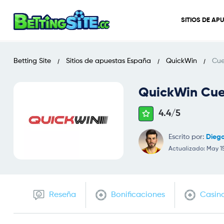
SITIOS DE AP
Betting Site
Sitios de apuestas España
QuickWin
Cue
QuickWin Cu
4.4/
5
Escrito por:
Dieg
Actualizado: May 1
Reseña
Bonificaciones
Casin