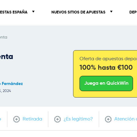
UESTAS ESPAÑA
NUEVOS SITIOS DE APUESTAS
DEP
nta
enta
Oferta de apuestas depor
100% hasta €100
Juega en QuickWin
o Fernández
5, 2024
o
Retirada
¿Es legítimo?
Atención a