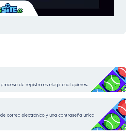
roceso de registro es elegir cuál quieres.
n de correo electrónico y una contraseña única