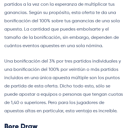
partidos a la vez con la esperanza de multiplicar tus
ganancias. Según su propósito, esta oferta te da una
bonificación del 100% sobre tus ganancias de una sola
apuesta. La cantidad que puedes embolsarte y el
tamaño de la bonificación, sin embargo, dependen de
cuántos eventos apuestes en una sola nómina.
Una bonificación del 3% por tres partidos individuales y
una bonificación del 100% por veintiún o más partidos
incluidos en una única apuesta múltiple son los puntos
de partida de esta oferta. Dicho todo esto, sólo se
puede apostar a equipos o personas que tengan cuotas
de 1,40 o superiores. Pero para los jugadores de
apuestas altas en particular, esta ventaja es increíble.
Bore Draw