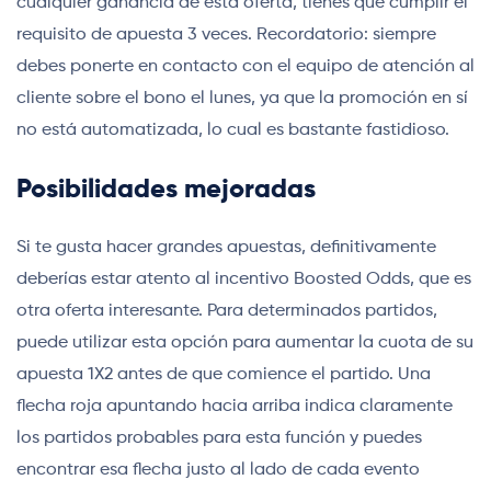
cualquier ganancia de esta oferta, tienes que cumplir el
requisito de apuesta 3 veces. Recordatorio: siempre
debes ponerte en contacto con el equipo de atención al
cliente sobre el bono el lunes, ya que la promoción en sí
no está automatizada, lo cual es bastante fastidioso.
Posibilidades mejoradas
Si te gusta hacer grandes apuestas, definitivamente
deberías estar atento al incentivo Boosted Odds, que es
otra oferta interesante. Para determinados partidos,
puede utilizar esta opción para aumentar la cuota de su
apuesta 1X2 antes de que comience el partido. Una
flecha roja apuntando hacia arriba indica claramente
los partidos probables para esta función y puedes
encontrar esa flecha justo al lado de cada evento