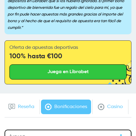
depósitos en Librabet que si los hubiera ignorado. El primer bono
deportivo de bienvenida fue un regalo del cielo para mí, ya que
por fin pude hacer apuestas más grandes gracias al importe del
bono y al hecho de que el requisito de apuesta era tan fácil de
cumplir.
Oferta de apuestas deportivas
100% hasta €100
Juega en Librabet
Reseña
Bonificaciones
Casino