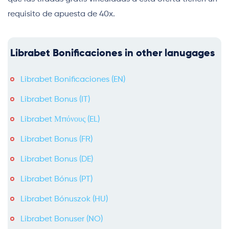
requisito de apuesta de 40x.
Librabet Bonificaciones in other lanugages
Librabet Bonificaciones (EN)
Librabet Bonus (IT)
Librabet Μπόνους (EL)
Librabet Bonus (FR)
Librabet Bonus (DE)
Librabet Bónus (PT)
Librabet Bónuszok (HU)
Librabet Bonuser (NO)