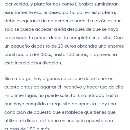
bienvenida, y plataformas como Librabet suministran
exactamente eso. Si desea participar en esta oferta,
debe asegurarse de no perderse nada. La razón es que
sólo se puede acceder a ella después de que se haya
procesado tu primer depósito completo en el sitio. Con
un pequeño depósito de 20 euros obtendrá una enorme
bonificación del 100%, hasta 100 euros, si aprovecha
esta increíble bonificación.
Sin embargo, hay algunas cosas que debe tener en
cuenta antes de agarrar el incentivo y hacer uso de ella.
En primer lugar, no puede solicitar una retirada hasta
que haya cumplido el requisito de apuesta. Hay una
condición de apuesta que establece que tienes que
utilizar el dinero del bono en una sola apuesta con
cuotas de 1,50 o más.