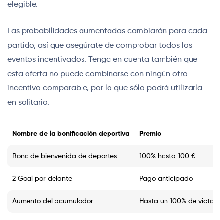
elegible.
Las probabilidades aumentadas cambiarán para cada
partido, así que asegúrate de comprobar todos los
eventos incentivados. Tenga en cuenta también que
esta oferta no puede combinarse con ningún otro
incentivo comparable, por lo que sólo podrá utilizarla
en solitario.
Nombre de la bonificación deportiva
Premio
Bono de bienvenida de deportes
100% hasta 100 €
2 Goal por delante
Pago anticipado
Aumento del acumulador
Hasta un 100% de victori