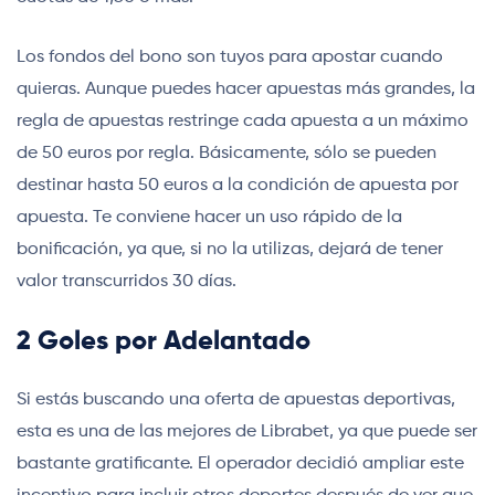
Los fondos del bono son tuyos para apostar cuando
quieras. Aunque puedes hacer apuestas más grandes, la
regla de apuestas restringe cada apuesta a un máximo
de 50 euros por regla. Básicamente, sólo se pueden
destinar hasta 50 euros a la condición de apuesta por
apuesta. Te conviene hacer un uso rápido de la
bonificación, ya que, si no la utilizas, dejará de tener
valor transcurridos 30 días.
2 Goles por Adelantado
Si estás buscando una oferta de apuestas deportivas,
esta es una de las mejores de Librabet, ya que puede ser
bastante gratificante. El operador decidió ampliar este