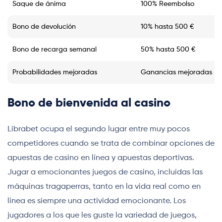
Saque de ánima
100% Reembolso
Bono de devolución
10% hasta 500 €
Bono de recarga semanal
50% hasta 500 €
Probabilidades mejoradas
Ganancias mejoradas
Bono de bienvenida al casino
Librabet ocupa el segundo lugar entre muy pocos
competidores cuando se trata de combinar opciones de
apuestas de casino en línea y apuestas deportivas.
Jugar a emocionantes juegos de casino, incluidas las
máquinas tragaperras, tanto en la vida real como en
línea es siempre una actividad emocionante. Los
jugadores a los que les guste la variedad de juegos,