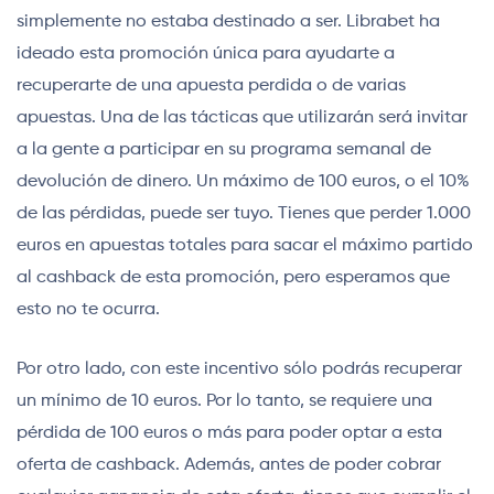
simplemente no estaba destinado a ser. Librabet ha
ideado esta promoción única para ayudarte a
recuperarte de una apuesta perdida o de varias
apuestas. Una de las tácticas que utilizarán será invitar
a la gente a participar en su programa semanal de
devolución de dinero. Un máximo de 100 euros, o el 10%
de las pérdidas, puede ser tuyo. Tienes que perder 1.000
euros en apuestas totales para sacar el máximo partido
al cashback de esta promoción, pero esperamos que
esto no te ocurra.
Por otro lado, con este incentivo sólo podrás recuperar
un mínimo de 10 euros. Por lo tanto, se requiere una
pérdida de 100 euros o más para poder optar a esta
oferta de cashback. Además, antes de poder cobrar