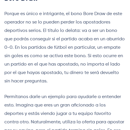
Porque es único e intrigante, el bono Bore Draw de este
operador no se lo pueden perder los apostadores
deportivos serios. El título lo delata: va a ser un bono
que podrás conseguir si el partido acaba en un aburrido
0-0. En los partidos de fútbol en particular, un empate
sin goles es como se activa este bono. Si esto ocurre en
un partido en el que has apostado, no importa el lado
por el que hayas apostado, tu dinero te será devuelto
sin hacer preguntas.
Permítanos darle un ejemplo para ayudarle a entender
esto. Imagina que eres un gran aficionado a los
deportes y estás viendo jugar a tu equipo favorito
contra otro. Naturalmente, utiliza la oferta para apostar