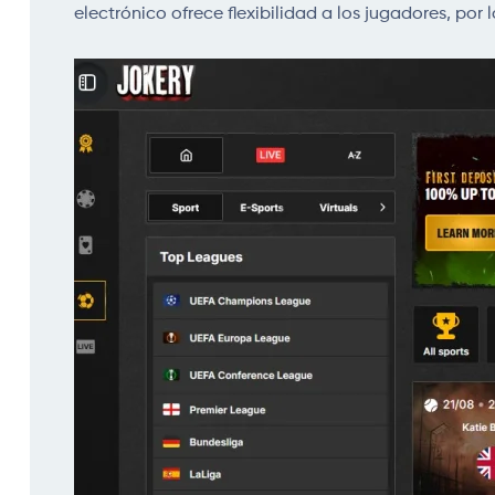
electrónico ofrece flexibilidad a los jugadores, p