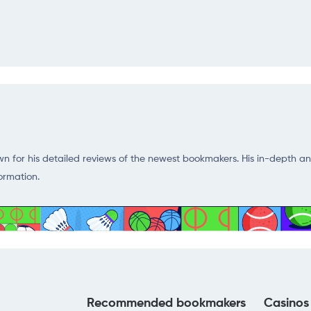
nown for his detailed reviews of the newest bookmakers. His in-depth
ormation.
Recommended bookmakers
Casinos 