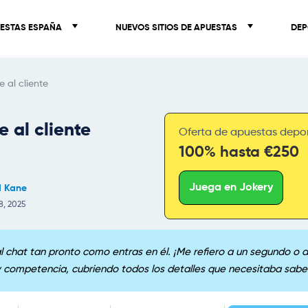
UESTAS ESPAÑA
NUEVOS SITIOS DE APUESTAS
DEP
e al cliente
 al cliente
Oferta de apuestas depor
100% hasta €250
Juega en Jokery
d Kane
8, 2025
 chat tan pronto como entras en él. ¡Me refiero a un segundo o 
 competencia, cubriendo todos los detalles que necesitaba saber. 