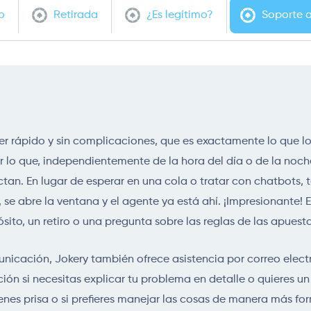
o
Retirada
¿Es legítimo?
Soporte al
 ser rápido y sin complicaciones, que es exactamente lo que 
por lo que, independientemente de la hora del día o de la noc
ectan. En lugar de esperar en una cola o tratar con chatbots
 se abre la ventana y el agente ya está ahí. ¡Impresionante! E
to, un retiro o una pregunta sobre las reglas de las apuesta
unicación, Jokery también ofrece asistencia por correo elec
ón si necesitas explicar tu problema en detalle o quieres un 
tienes prisa o si prefieres manejar las cosas de manera más 