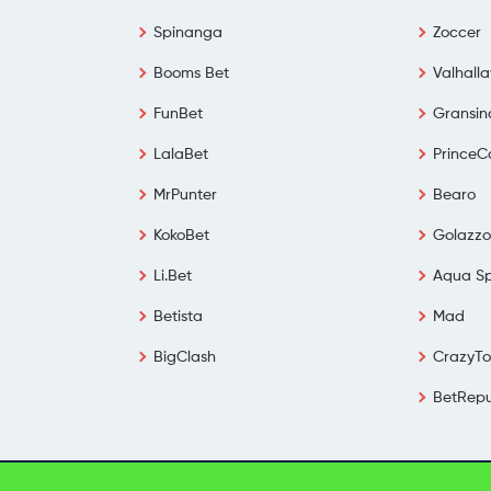
Spinanga
Zoccer
Booms Bet
Valhalla
FunBet
Gransin
LalaBet
PrinceC
MrPunter
Bearo
KokoBet
Golazzo
Li.Bet
Aqua Sp
Betista
Mad
BigClash
CrazyT
BetRepu