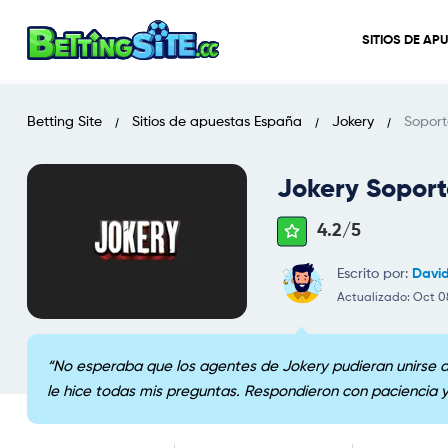
SITIOS DE AP
Betting Site
Sitios de apuestas España
Jokery
Soport
Jokery Soporte
4.2/
5
Escrito por:
Davi
Actualizado: Oct 0
No esperaba que los agentes de Jokery pudieran unirse al
le hice todas mis preguntas. Respondieron con paciencia y