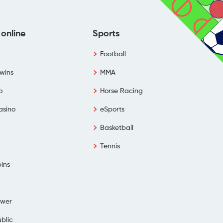
online
Sports
Football
wins
MMA
o
Horse Racing
asino
eSports
Basketball
Tennis
ins
ower
blic