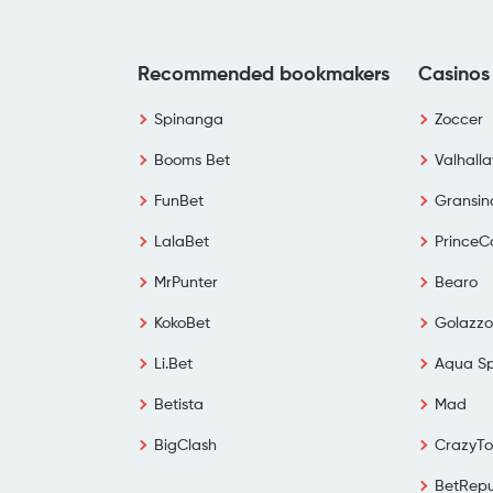
Recommended bookmakers
Casinos 
Spinanga
Zoccer
Booms Bet
Valhalla
FunBet
Gransin
LalaBet
PrinceC
MrPunter
Bearo
KokoBet
Golazzo
Li.Bet
Aqua Sp
Betista
Mad
BigClash
CrazyT
BetRepu