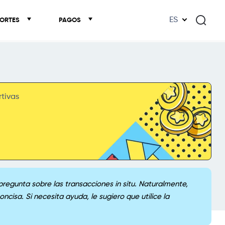
ES
ORTES
PAGOS
tivas
pregunta sobre las transacciones in situ. Naturalmente,
cisa. Si necesita ayuda, le sugiero que utilice la