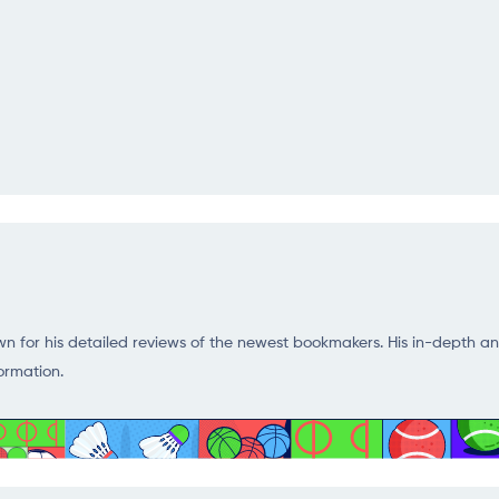
nown for his detailed reviews of the newest bookmakers. His in-depth
ormation.