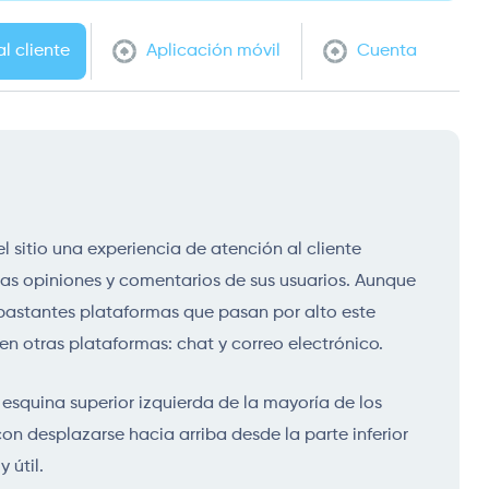
l cliente
Aplicación móvil
Cuenta
l sitio una experiencia de atención al cliente
as opiniones y comentarios de sus usuarios. Aunque
bastantes plataformas que pasan por alto este
n otras plataformas: chat y correo electrónico.
esquina superior izquierda de la mayoría de los
on desplazarse hacia arriba desde la parte inferior
 útil.