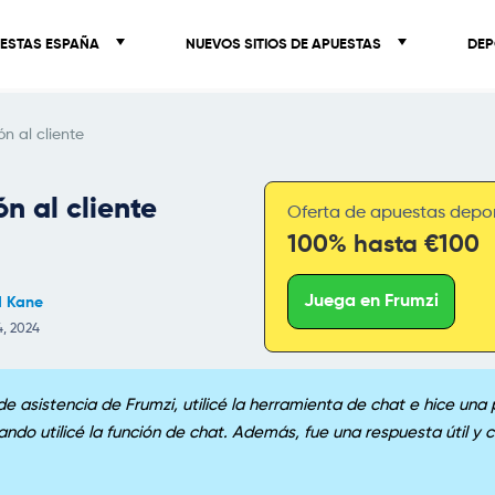
UESTAS ESPAÑA
NUEVOS SITIOS DE APUESTAS
DEP
ón al cliente
n al cliente
Oferta de apuestas depor
100% hasta €100
Juega en Frumzi
d Kane
4, 2024
asistencia de Frumzi, utilicé la herramienta de chat e hice una 
 utilicé la función de chat. Además, fue una respuesta útil y con