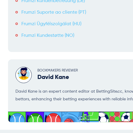
Frumzi Kundenbetreuung (DE)
Frumzi Suporte ao cliente (PT)
Frumzi Ügyfélszolgálat (HU)
Frumzi Kundestøtte (NO)
BOOKMAKERS REVIEWER
David Kane
David Kane is an expert content editor at BettingSite.cc, k
bettors, enhancing their betting experiences with reliable inf