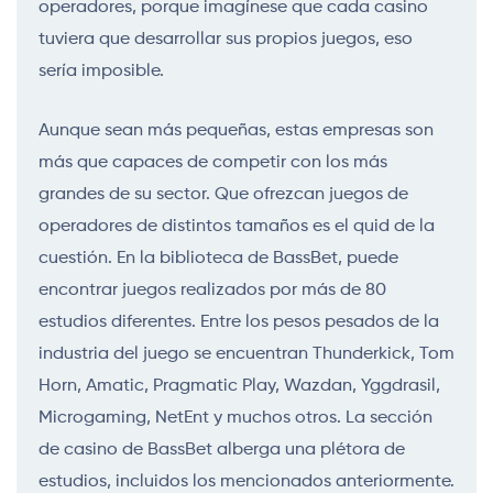
operadores, porque imagínese que cada casino
tuviera que desarrollar sus propios juegos, eso
sería imposible.
Aunque sean más pequeñas, estas empresas son
más que capaces de competir con los más
grandes de su sector. Que ofrezcan juegos de
operadores de distintos tamaños es el quid de la
cuestión. En la biblioteca de BassBet, puede
encontrar juegos realizados por más de 80
estudios diferentes. Entre los pesos pesados de la
industria del juego se encuentran Thunderkick, Tom
Horn, Amatic, Pragmatic Play, Wazdan, Yggdrasil,
Microgaming, NetEnt y muchos otros. La sección
de casino de BassBet alberga una plétora de
estudios, incluidos los mencionados anteriormente.