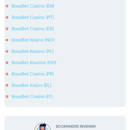
BassBet Casino (EN)
BassBet Casino (PT)
BassBet Casino (DE)
BassBet Kasino (NO)
BassBet Kasyno (PL)
BassBet Kaszinó (HU)
BassBet Casino (FR)
BassBet Καζίνο (EL)
BassBet Casinò (IT)
BOOKMAKERS REVIEWER