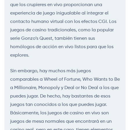
que los crupieres en vivo proporcionan una
experiencia de juego inigualable al integrar el
contacto humano virtual con los efectos CGI. Los
juegos de casino tradicionales, como la popular
serie Gonzo’s Quest, también tienen sus
homólogos de acción en vivo listos para que los
explores.
Sin embargo, hay muchos más juegos
comparables a Wheel of Fortune, Who Wants to Be
a Millionaire, Monopoly y Deal or No Deal a los que
puedes jugar. De hecho, hay bastantes de esos
juegos tan conocidos a los que puedes jugar.
Básicamente, los juegos de casino en vivo son
juegos de mesa normales que encontrará en un
casino real, pero en este caso, tienen elementos