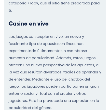
categoría «Top», que el sitio tiene preparada para
ti.
Casino en vivo
Los juegos con crupier en vivo, un nuevo y
fascinante tipo de apuestas en línea, han
experimentado últimamente un asombroso
aumento de popularidad. Además, estos juegos
ofrecen una nueva perspectiva de las apuestas, a
la vez que resultan divertidos, fáciles de aprender y
de entender. Mediante el uso del chatbox del
juego, los jugadores pueden participar en un gran
entorno social virtual con el crupier y otros
jugadores. Esto ha provocado una explosión en la
popularidad del género.