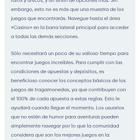
raros y únicos, y un sinfín de opciones más. Sin
embargo, esto no es más que una muestra de los
juegos que encontrarás. Navegue hasta el área
«Casino» en la barra lateral principal para acceder
a todas las demás secciones.
Sólo necesitará un poco de su valioso tiempo para
encontrar juegos increíbles. Para cumplir con las
condiciones de apuestas y depósitos, es
beneficioso conocer los conceptos básicos de los
juegos de tragamonedas, ya que contribuyen con
el 100% de cada apuesta a estas reglas. Esto le
ayudará cuando llegue el momento. Los usuarios
que no estén de humor para aventuras pueden
simplemente navegar por lo que la comunidad
considera que son los mejores juegos en la