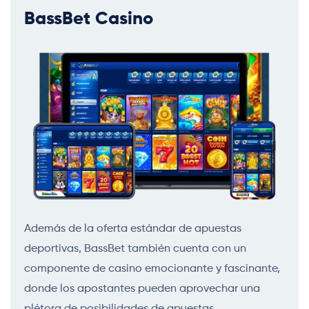
BassBet Casino
Además de la oferta estándar de apuestas
deportivas, BassBet también cuenta con un
componente de casino emocionante y fascinante,
donde los apostantes pueden aprovechar una
plétora de posibilidades de apuestas,