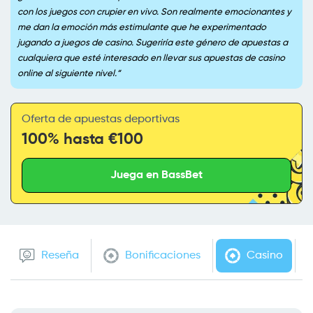
con los juegos con crupier en vivo. Son realmente emocionantes y
me dan la emoción más estimulante que he experimentado
jugando a juegos de casino. Sugeriría este género de apuestas a
cualquiera que esté interesado en llevar sus apuestas de casino
online al siguiente nivel.
Oferta de apuestas deportivas
100% hasta €100
Juega en BassBet
Reseña
Bonificaciones
Casino