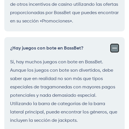
de otros incentivos de casino utilizando las ofertas
proporcionadas por BassBet que puedes encontrar
en su sección «Promociones».
¿Hay juegos con bote en BassBet?
Sí, hay muchos juegos con bote en BassBet.
Aunque los juegos con bote son divertidos, debe
saber que en realidad no son más que tipos
especiales de tragamonedas con mayores pagos
potenciales y nada demasiado especial.
Utilizando la barra de categorías de la barra
lateral principal, puede encontrar los géneros, que
incluyen la sección de jackpots.