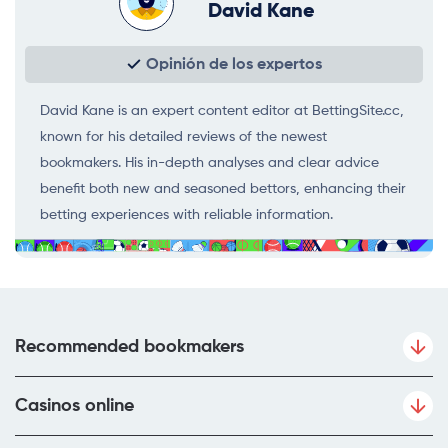
David Kane
Opinión de los expertos
David Kane is an expert content editor at BettingSite.cc,
known for his detailed reviews of the newest
bookmakers. His in-depth analyses and clear advice
benefit both new and seasoned bettors, enhancing their
betting experiences with reliable information.
Recommended bookmakers
Casinos online