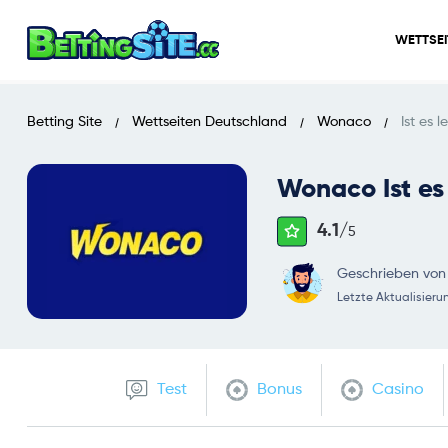
WETTSE
Betting Site
Wettseiten Deutschland
Wonaco
Ist es l
Wonaco Ist es
4.1/
5
Geschrieben von
Letzte Aktualisieru
Test
Bonus
Casino