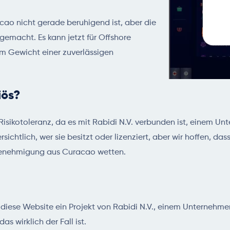
cao nicht gerade beruhigend ist, aber die
emacht. Es kann jetzt für Offshore
em Gewicht einer zuverlässigen
iös?
Risikotoleranz, da es mit Rabidi N.V. verbunden ist, einem U
rsichtlich, wer sie besitzt oder lizenziert, aber wir hoffen, dass
r Genehmigung aus Curacao wetten.
t diese Website ein Projekt von Rabidi N.V., einem Unternehmen
s wirklich der Fall ist.