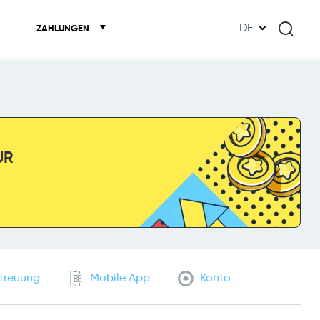
DE
ZAHLUNGEN
UR
treuung
Mobile App
Konto