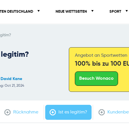
ITEN DEUTSCHLAND
NEUE WETTSEITEN
SPORT
egitim?
 legitim?
Angebot an Sportwetten
100% bis zu 100 E
Besuch Wonaco
David Kane
ng: Oct 21, 2024
Rücknahme
Ist es legitim?
Kundenbe