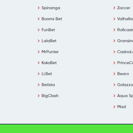
Spinanga
Zoccer
Booms Bet
Valhalla
FunBet
Rollcasi
LalaBet
Gransin
MrPunter
Casino
KokoBet
PrinceC
Li.Bet
Bearo
Betista
Golazzo
BigClash
Aqua Sp
Mad