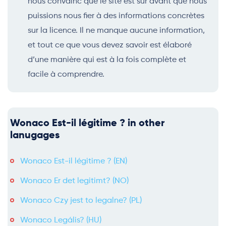
nous convainc que le site est sûr avant que nous
puissions nous fier à des informations concrètes
sur la licence. Il ne manque aucune information,
et tout ce que vous devez savoir est élaboré
d’une manière qui est à la fois complète et
facile à comprendre.
Wonaco Est-il légitime ? in other
lanugages
Wonaco Est-il légitime ? (EN)
Wonaco Er det legitimt? (NO)
Wonaco Czy jest to legalne? (PL)
Wonaco Legális? (HU)