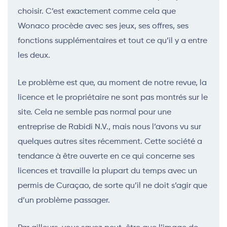
choisir. C’est exactement comme cela que
Wonaco procède avec ses jeux, ses offres, ses
fonctions supplémentaires et tout ce qu’il y a entre
les deux.
Le problème est que, au moment de notre revue, la
licence et le propriétaire ne sont pas montrés sur le
site. Cela ne semble pas normal pour une
entreprise de Rabidi N.V., mais nous l’avons vu sur
quelques autres sites récemment. Cette société a
tendance à être ouverte en ce qui concerne ses
licences et travaille la plupart du temps avec un
permis de Curaçao, de sorte qu’il ne doit s’agir que
d’un problème passager.