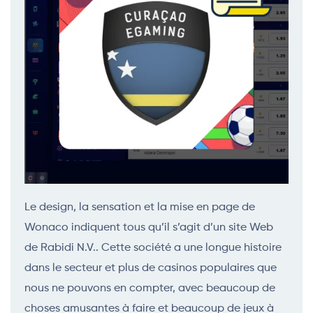
Le design, la sensation et la mise en page de
Wonaco indiquent tous qu’il s’agit d’un site Web
de Rabidi N.V.. Cette société a une longue histoire
dans le secteur et plus de casinos populaires que
nous ne pouvons en compter, avec beaucoup de
choses amusantes à faire et beaucoup de jeux à