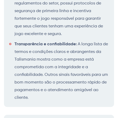
regulamentos do setor, possui protocolos de
segurança de primeira linha e incentiva
fortemente o jogo responsável para garantir
que seus clientes tenham uma experiência de
jogo excelente e segura.
Transparência e confiabilidade:
A longa lista de
termos e condições claros e abrangentes da
Talismania mostra como a empresa está
comprometida com a integridade e a
confiabilidade. Outros sinais favoráveis para um
bom momento são o processamento rápido de
pagamentos e o atendimento amigável ao
cliente.