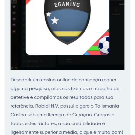
Descobrir um casino online de confiança requer
alguma pesquisa, mas nós fizemos o trabalho de
detetive e compilámos os resultados para sua
referência. Rabidi N.V. possui e gere o Talismania
Casino sob uma licença de Curaçao. Graças a
todos estes factores, a sua credibilidade é
ligeiramente superior à média, o que é muito bom!