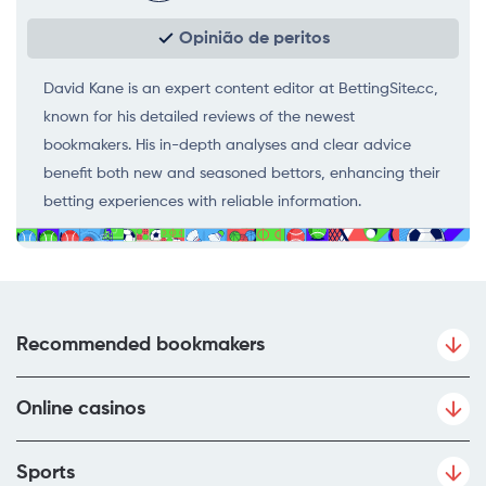
Opinião de peritos
David Kane is an expert content editor at BettingSite.cc,
known for his detailed reviews of the newest
bookmakers. His in-depth analyses and clear advice
benefit both new and seasoned bettors, enhancing their
betting experiences with reliable information.
Recommended bookmakers
Online casinos
Sports