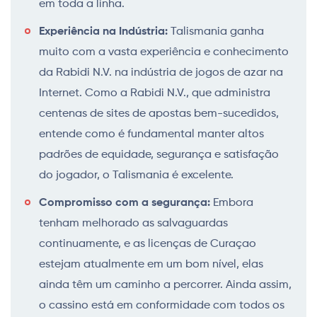
em toda a linha.
Experiência na Indústria:
Talismania ganha
muito com a vasta experiência e conhecimento
da Rabidi N.V. na indústria de jogos de azar na
Internet. Como a Rabidi N.V., que administra
centenas de sites de apostas bem-sucedidos,
entende como é fundamental manter altos
padrões de equidade, segurança e satisfação
do jogador, o Talismania é excelente.
Compromisso com a segurança:
Embora
tenham melhorado as salvaguardas
continuamente, e as licenças de Curaçao
estejam atualmente em um bom nível, elas
ainda têm um caminho a percorrer. Ainda assim,
o cassino está em conformidade com todos os