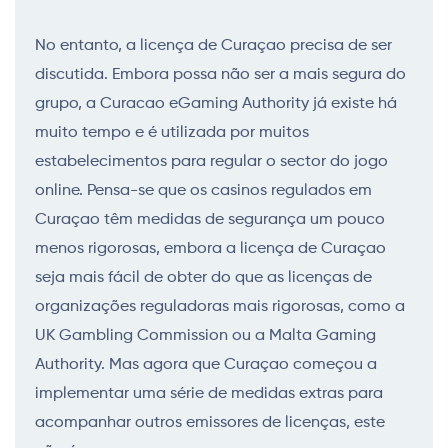
No entanto, a licença de Curaçao precisa de ser
discutida. Embora possa não ser a mais segura do
grupo, a Curacao eGaming Authority já existe há
muito tempo e é utilizada por muitos
estabelecimentos para regular o sector do jogo
online. Pensa-se que os casinos regulados em
Curaçao têm medidas de segurança um pouco
menos rigorosas, embora a licença de Curaçao
seja mais fácil de obter do que as licenças de
organizações reguladoras mais rigorosas, como a
UK Gambling Commission ou a Malta Gaming
Authority. Mas agora que Curaçao começou a
implementar uma série de medidas extras para
acompanhar outros emissores de licenças, este