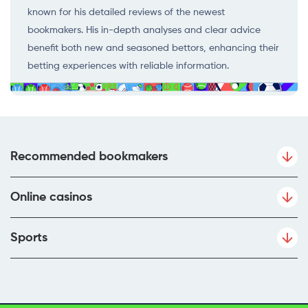
known for his detailed reviews of the newest
bookmakers. His in-depth analyses and clear advice
benefit both new and seasoned bettors, enhancing their
betting experiences with reliable information.
Recommended bookmakers
Online casinos
Sports