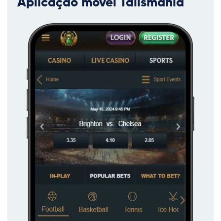
Aplicação móvel Talismania