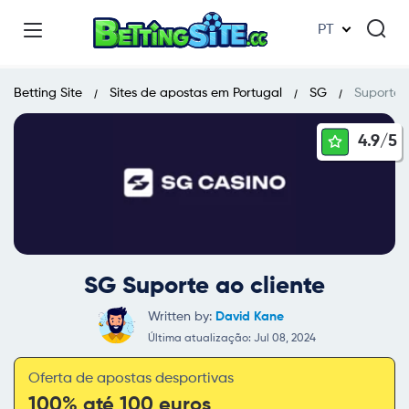
PT
Betting Site
Sites de apostas em Portugal
SG
Suporte a
4.9/
5
SG Suporte ao cliente
Written by:
David Kane
Última atualização: Jul 08, 2024
Oferta de apostas desportivas
100% até 100 euros