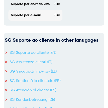
Suporte por chat ao vivo
Sim
Suporte por e-mail:
Sim
SG Suporte ao cliente in other lanugages
SG Suporte ao cliente (EN)
SG Assistenza clienti (IT)
SG Υποστήριξη πελατών (EL)
SG Soutien à la clientèle (FR)
SG Atención al cliente (ES)
SG Kundenbetreuung (DE)