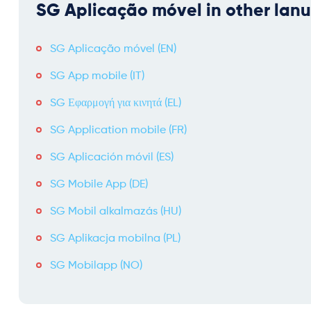
SG Aplicação móvel in other lan
SG Aplicação móvel (EN)
SG App mobile (IT)
SG Εφαρμογή για κινητά (EL)
SG Application mobile (FR)
SG Aplicación móvil (ES)
SG Mobile App (DE)
SG Mobil alkalmazás (HU)
SG Aplikacja mobilna (PL)
SG Mobilapp (NO)