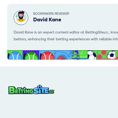
BOOKMAKERS REVIEWER
David Kane
David Kane is an expert content editor at BettingSite.cc, k
bettors, enhancing their betting experiences with reliable inf