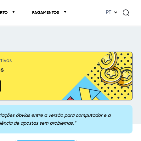
PT
ORTO
PAGAMENTOS
tivas
os
ariações óbvias entre a versão para computador e a
riência de apostas sem problemas.