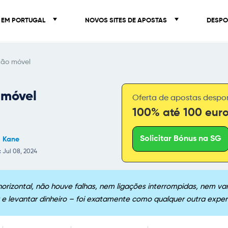
S EM PORTUGAL
NOVOS SITES DE APOSTAS
DESP
ção móvel
 móvel
Oferta de apostas despor
100% até 100 eur
Solicitar Bónus na SG
d Kane
 Jul 08, 2024
 horizontal, não houve falhas, nem ligações interrompidas, nem v
r e levantar dinheiro – foi exatamente como qualquer outra expe