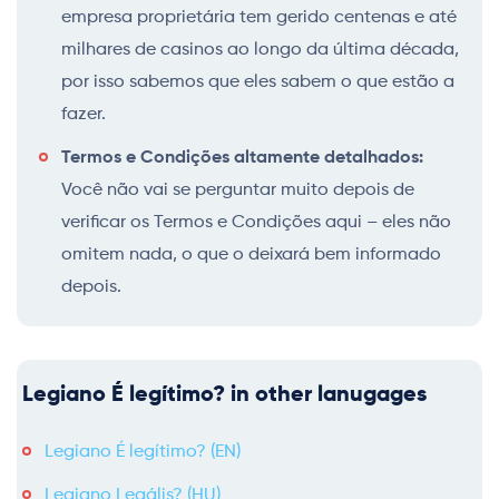
empresa proprietária tem gerido centenas e até
milhares de casinos ao longo da última década,
por isso sabemos que eles sabem o que estão a
fazer.
Termos e Condições altamente detalhados:
Você não vai se perguntar muito depois de
verificar os Termos e Condições aqui – eles não
omitem nada, o que o deixará bem informado
depois.
Legiano É legítimo? in other lanugages
Legiano É legítimo? (EN)
Legiano Legális? (HU)