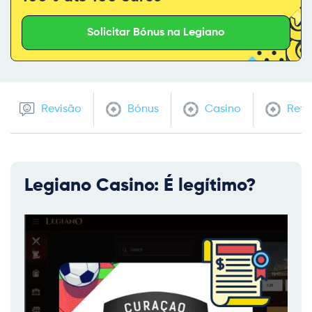
Solicitar Bónus na Legiano
Revisão
Bónus
Casino
Reti
Legiano Casino: É legítimo?