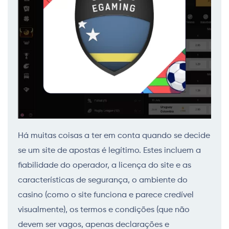
Há muitas coisas a ter em conta quando se decide
se um site de apostas é legítimo. Estes incluem a
fiabilidade do operador, a licença do site e as
características de segurança, o ambiente do
casino (como o site funciona e parece credível
visualmente), os termos e condições (que não
devem ser vagos, apenas declarações e