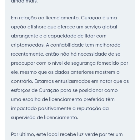
ainda mais.
Em relação ao licenciamento, Curaçao é uma
opção offshore que oferece um serviço global
abrangente e a capacidade de lidar com
criptomoedas. A confiabilidade tem melhorado
recentemente, então não há necessidade de se
preocupar com o nível de segurança fornecido por
ele, mesmo que os dados anteriores mostrem o
contrário. Estamos entusiasmados em notar que os
esforços de Curaçao para se posicionar como
uma escolha de licenciamento preferida têm
impactado positivamente a reputação da
supervisão de licenciamento.
Por último, este local recebe luz verde por ter um