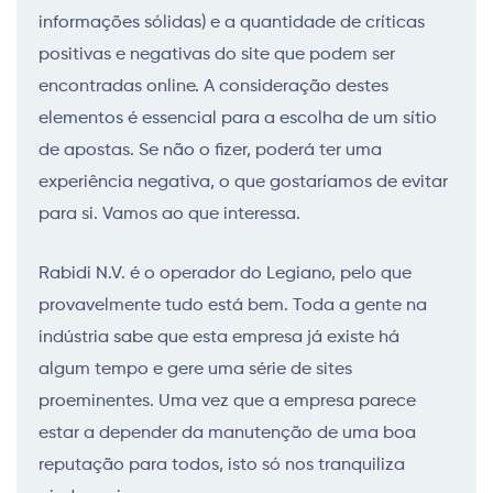
informações sólidas) e a quantidade de críticas
positivas e negativas do site que podem ser
encontradas online. A consideração destes
elementos é essencial para a escolha de um sítio
de apostas. Se não o fizer, poderá ter uma
experiência negativa, o que gostaríamos de evitar
para si. Vamos ao que interessa.
Rabidi N.V. é o operador do Legiano, pelo que
provavelmente tudo está bem. Toda a gente na
indústria sabe que esta empresa já existe há
algum tempo e gere uma série de sites
proeminentes. Uma vez que a empresa parece
estar a depender da manutenção de uma boa
reputação para todos, isto só nos tranquiliza