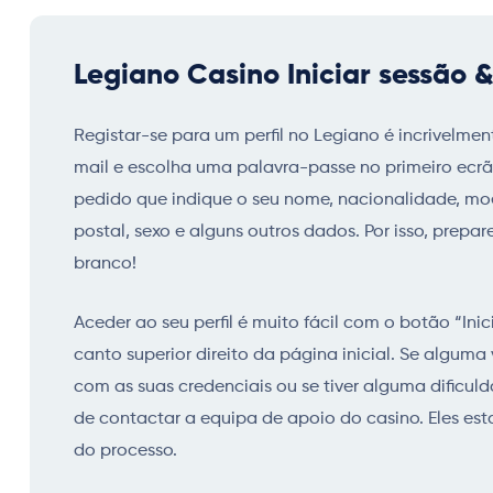
Legiano Casino Iniciar sessão &
Registar-se para um perfil no Legiano é incrivelmen
mail e escolha uma palavra-passe no primeiro ecrã
pedido que indique o seu nome, nacionalidade, mo
postal, sexo e alguns outros dados. Por isso, prep
branco!
Aceder ao seu perfil é muito fácil com o botão “Inic
canto superior direito da página inicial. Se alguma 
com as suas credenciais ou se tiver alguma dificul
de contactar a equipa de apoio do casino. Eles est
do processo.