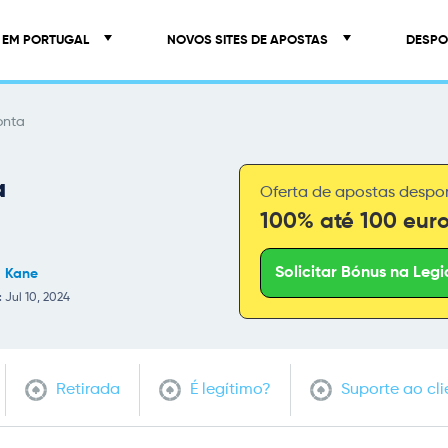
S EM PORTUGAL
NOVOS SITES DE APOSTAS
DESP
onta
a
Oferta de apostas despor
100% até 100 eur
Solicitar Bónus na Leg
d Kane
 Jul 10, 2024
Retirada
É legítimo?
Suporte ao cli