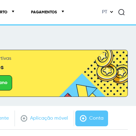
PT
ORTO
PAGAMENTOS
tivas
os
iano
ente
Aplicação móvel
Conta