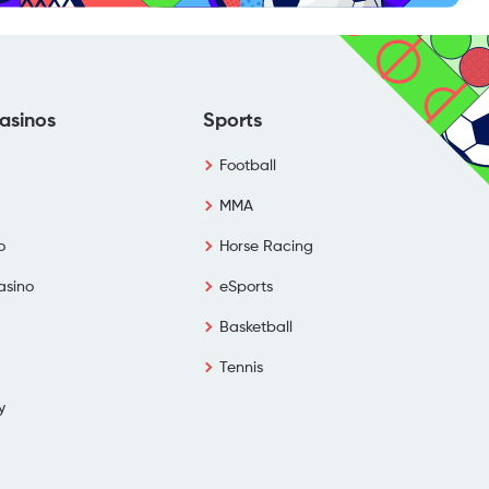
asinos
Sports
g
Football
MMA
o
Horse Racing
asino
eSports
Basketball
Tennis
y