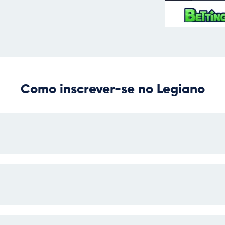
Como inscrever-se no Legiano