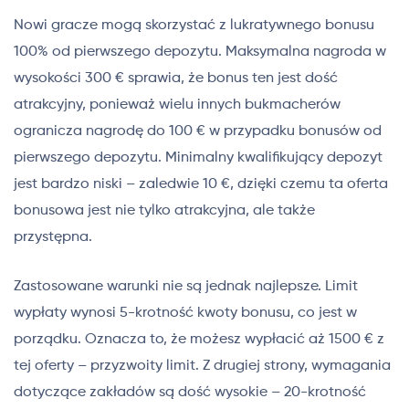
Nowi gracze mogą skorzystać z lukratywnego bonusu
100% od pierwszego depozytu. Maksymalna nagroda w
wysokości 300 € sprawia, że bonus ten jest dość
atrakcyjny, ponieważ wielu innych bukmacherów
ogranicza nagrodę do 100 € w przypadku bonusów od
pierwszego depozytu. Minimalny kwalifikujący depozyt
jest bardzo niski – zaledwie 10 €, dzięki czemu ta oferta
bonusowa jest nie tylko atrakcyjna, ale także
przystępna.
Zastosowane warunki nie są jednak najlepsze. Limit
wypłaty wynosi 5-krotność kwoty bonusu, co jest w
porządku. Oznacza to, że możesz wypłacić aż 1500 € z
tej oferty – przyzwoity limit. Z drugiej strony, wymagania
dotyczące zakładów są dość wysokie – 20-krotność