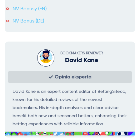
NV Bonusy (EN)
NV Bonus (DE)
BOOKMAKERS REVIEWER
David Kane
Opinia eksperta
David Kane is an expert content editor at BettingSite.cc,
known for his detailed reviews of the newest
bookmakers. His in-depth analyses and clear advice
benefit both new and seasoned bettors, enhancing their
betting experiences with reliable information.