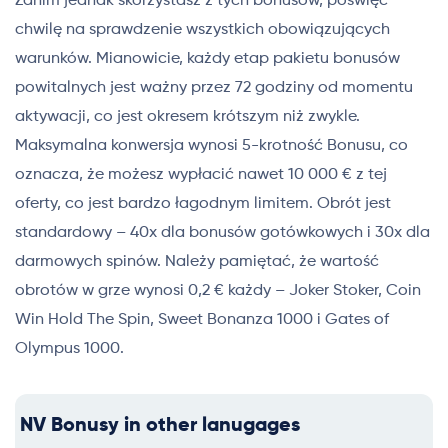
Zanim jednak skorzystasz z tych bonusów, poświęć
chwilę na sprawdzenie wszystkich obowiązujących
warunków. Mianowicie, każdy etap pakietu bonusów
powitalnych jest ważny przez 72 godziny od momentu
aktywacji, co jest okresem krótszym niż zwykle.
Maksymalna konwersja wynosi 5-krotność Bonusu, co
oznacza, że możesz wypłacić nawet 10 000 € z tej
oferty, co jest bardzo łagodnym limitem. Obrót jest
standardowy – 40x dla bonusów gotówkowych i 30x dla
darmowych spinów. Należy pamiętać, że wartość
obrotów w grze wynosi 0,2 € każdy – Joker Stoker, Coin
Win Hold The Spin, Sweet Bonanza 1000 i Gates of
Olympus 1000.
NV Bonusy in other lanugages