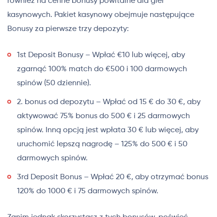
również na cenne bonusy powitalne dla gier
kasynowych. Pakiet kasynowy obejmuje następujące
Bonusy za pierwsze trzy depozyty:
1st Deposit Bonusy – Wpłać €10 lub więcej, aby
zgarnąć 100% match do €500 i 100 darmowych
spinów (50 dziennie).
2. bonus od depozytu – Wpłać od 15 € do 30 €, aby
aktywować 75% bonus do 500 € i 25 darmowych
spinów. Inną opcją jest wpłata 30 € lub więcej, aby
uruchomić lepszą nagrodę – 125% do 500 € i 50
darmowych spinów.
3rd Deposit Bonus – Wpłać 20 €, aby otrzymać bonus
120% do 1000 € i 75 darmowych spinów.