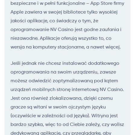
bezpieczne i w pełni funkcjonalne – App Store firmy
Apple zawiera w swojej bibliotece tylko wysokiej
jakości aplikacje, co świadczy o tym, że
oprogramowanie NV Casino jest godne zaufania i
niezawodne. Aplikacje oferują wszystko to, co
wersja na komputery stacjonarne, a nawet więcej.
Jeśli jednak nie chcesz instalować dodatkowego
oprogramowania na swoim urządzeniu, zawsze
możesz odwiedzić zoptymalizowaną pod kątem
urządzeń mobilnych stronę internetową NV Casino.
Jest ona również zlokalizowana, dzięki czemu
gracze są witani w swoim ojczystym języku
(oczywiście w zależności od języka). Witryna jest
bardzo szybka, więc to od Ciebie zależy, czy wolisz
dedykowaną aplikację, czy przeglądarkę, aby