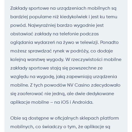
Zakłady sportowe na urządzeniach mobilnych są
bardziej popularne niż kiedykolwiek i jest ku temu
powód. Najwyraźniej bardzo wygodnie jest
obstawiać zakłady na telefonie podczas
oglądania wydarzeń na żywo w telewizji. Ponadto
możesz sprawdzać rynek w podróży, co dodaje
kolejną warstwę wygody. W rzeczywistości mobilne
zakłady sportowe stają się powszechne ze
względu na wygodę, jaką zapewniają urządzenia
mobilne. Z tych powodów NV Casino zdecydowało
się zaoferować nie jedną, ale dwie dedykowane
aplikacje mobilne – na iOS i Androida.
Obie są dostępne w oficjalnych sklepach platform
mobilnych, co świadczy o tym, że aplikacje są