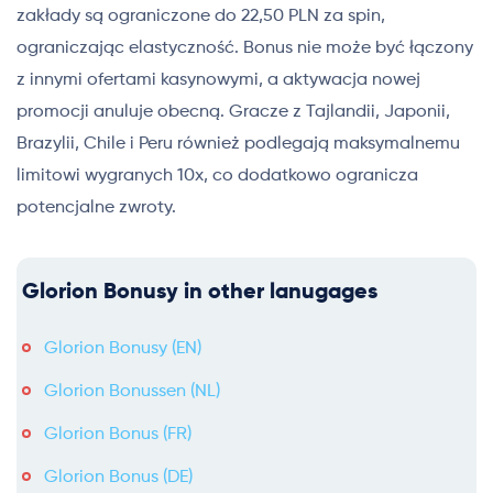
zakłady są ograniczone do 22,50 PLN za spin,
ograniczając elastyczność. Bonus nie może być łączony
z innymi ofertami kasynowymi, a aktywacja nowej
promocji anuluje obecną. Gracze z Tajlandii, Japonii,
Brazylii, Chile i Peru również podlegają maksymalnemu
limitowi wygranych 10x, co dodatkowo ogranicza
potencjalne zwroty.
Glorion Bonusy in other lanugages
Glorion Bonusy (EN)
Glorion Bonussen (NL)
Glorion Bonus (FR)
Glorion Bonus (DE)