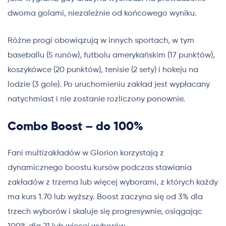
dwoma golami, niezależnie od końcowego wyniku.
Różne progi obowiązują w innych sportach, w tym
baseballu (5 runów), futbolu amerykańskim (17 punktów),
koszykówce (20 punktów), tenisie (2 sety) i hokeju na
lodzie (3 gole). Po uruchomieniu zakład jest wypłacany
natychmiast i nie zostanie rozliczony ponownie.
Combo Boost – do 100%
Fani multizakładów w Glorion korzystają z
dynamicznego boostu kursów podczas stawiania
zakładów z trzema lub więcej wyborami, z których każdy
ma kurs 1.70 lub wyższy. Boost zaczyna się od 3% dla
trzech wyborów i skaluje się progresywnie, osiągając