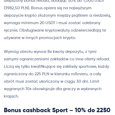
ulepszony bonus reload, dodając 50% do 1,000 USDT
(3982,50 PLN). Bonus opiera się na najwyższym
depozycie krypto złożonym między piątkiem a niedzielą,
wymaga minimum 20 USDT i musi zostać odebrany
ręcznie. Obsługiwane kryptowaluty odzwierciedlają te
używane w innych promocjach krypto.
Wymóg obrotu wynosi 8x kwoty depozytu, z tymi
samymi ograniczeniami zakładów co inne oferty reload.
Liczą się tylko kwalifikujące się zakłady sportowe, każdy
ograniczony do 225 PLN w kierunku rolloveru, a cały
obrót musi zostać ukończony w ciągu 30 dni. Limit
wygranych 10x obowiązuje dla graczy w wybranych
krajach.
Bonus cashback Sport – 10% do 2250