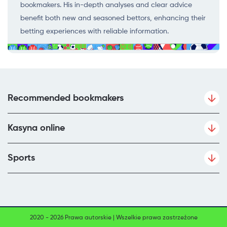
bookmakers. His in-depth analyses and clear advice
benefit both new and seasoned bettors, enhancing their
betting experiences with reliable information.
Recommended bookmakers
Kasyna online
Sports
2020 - 2026 Prawa autorskie | Wszelkie prawa zastrzeżone