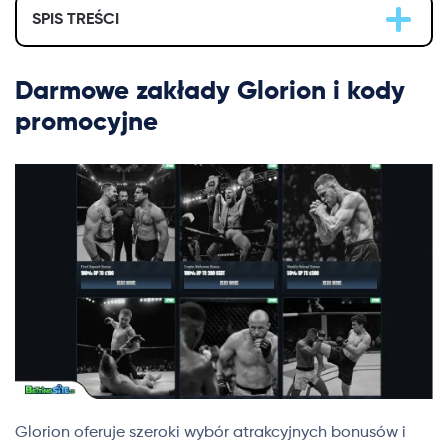
SPIS TREŚCI
Darmowe zakłady Glorion i kody
promocyjne
Glorion oferuje szeroki wybór atrakcyjnych bonusów i