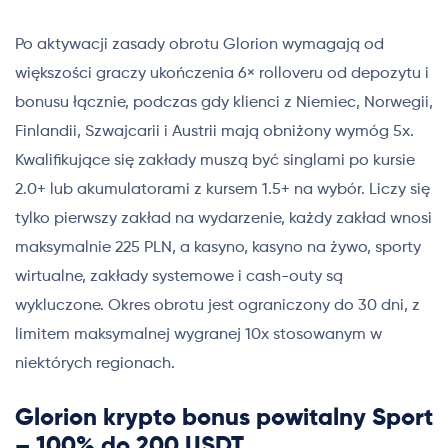
Po aktywacji zasady obrotu Glorion wymagają od
większości graczy ukończenia 6× rolloveru od depozytu i
bonusu łącznie, podczas gdy klienci z Niemiec, Norwegii,
Finlandii, Szwajcarii i Austrii mają obniżony wymóg 5x.
Kwalifikujące się zakłady muszą być singlami po kursie
2.0+ lub akumulatorami z kursem 1.5+ na wybór. Liczy się
tylko pierwszy zakład na wydarzenie, każdy zakład wnosi
maksymalnie 225 PLN, a kasyno, kasyno na żywo, sporty
wirtualne, zakłady systemowe i cash-outy są
wykluczone. Okres obrotu jest ograniczony do 30 dni, z
limitem maksymalnej wygranej 10x stosowanym w
niektórych regionach.
Glorion krypto bonus powitalny Sport
– 100% do 200 USDT