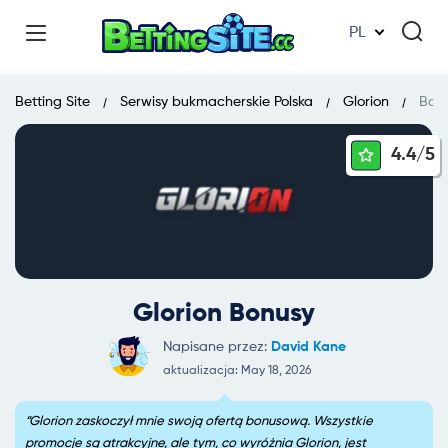
PL
Betting Site
Serwisy bukmacherskie Polska
Glorion
Bon
4.4/
5
Glorion Bonusy
Napisane przez:
David Kane
aktualizacja: May 18, 2026
Glorion zaskoczył mnie swoją ofertą bonusową. Wszystkie
promocje są atrakcyjne, ale tym, co wyróżnia Glorion, jest