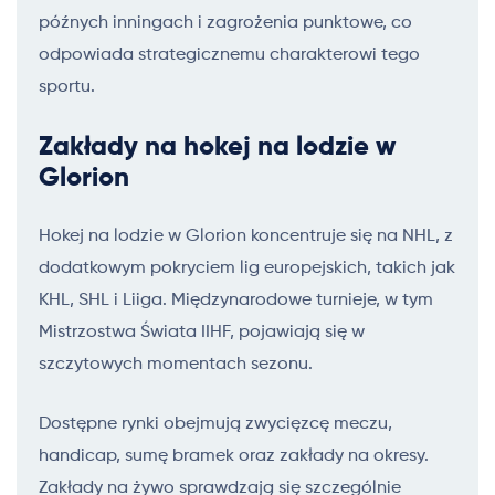
późnych inningach i zagrożenia punktowe, co
odpowiada strategicznemu charakterowi tego
sportu.
Zakłady na hokej na lodzie w
Glorion
Hokej na lodzie w Glorion koncentruje się na NHL, z
dodatkowym pokryciem lig europejskich, takich jak
KHL, SHL i Liiga. Międzynarodowe turnieje, w tym
Mistrzostwa Świata IIHF, pojawiają się w
szczytowych momentach sezonu.
Dostępne rynki obejmują zwycięzcę meczu,
handicap, sumę bramek oraz zakłady na okresy.
Zakłady na żywo sprawdzają się szczególnie