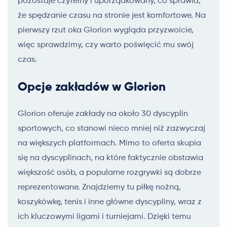
pozostaje czytelny i uporządkowany, co sprawia,
że spędzanie czasu na stronie jest komfortowe. Na
pierwszy rzut oka Glorion wygląda przyzwoicie,
więc sprawdzimy, czy warto poświęcić mu swój
czas.
Opcje zakładów w Glorion
Glorion oferuje zakłady na około 30 dyscyplin
sportowych, co stanowi nieco mniej niż zazwyczaj
na większych platformach. Mimo to oferta skupia
się na dyscyplinach, na które faktycznie obstawia
większość osób, a popularne rozgrywki są dobrze
reprezentowane. Znajdziemy tu piłkę nożną,
koszykówkę, tenis i inne główne dyscypliny, wraz z
ich kluczowymi ligami i turniejami. Dzięki temu