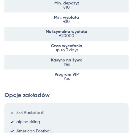
Min. depozyt
€10
Min. wypłata
€10
Maksymalna wypłata
€20000
Czas wycofania
up to 3 days
Kasyno na żywo
Yes
Program VIP
Yes
Opcje zakładów
3x3 Basketball
alpine skiing
American Football