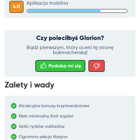
Aplikacja mobilna
4.0
Czy poleciłbyś Glorion?
Bądź pierwszym, który oceni tę stronę
bukmacherską!
Podoba mi się
Zalety i wady
Atrakcyjne bonusy kryptowalutowe
Niski minimalny limit wypłat
Setki rynków zakładów
Ogromna sekcja Kasyna