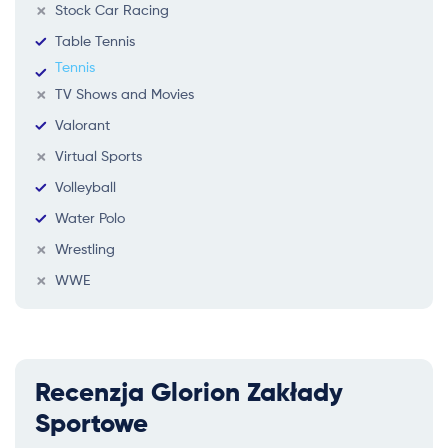
Stock Car Racing
Table Tennis
Tennis
TV Shows and Movies
Valorant
Virtual Sports
Volleyball
Water Polo
Wrestling
WWE
Recenzja Glorion Zakłady
Sportowe