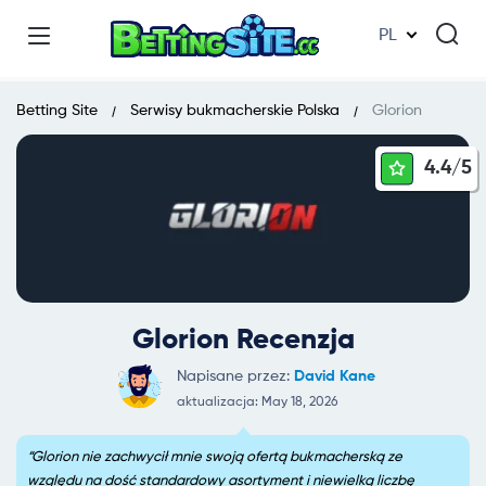
PL
Betting Site
Serwisy bukmacherskie Polska
Glorion
4.4/
5
Glorion Recenzja
Napisane przez:
David Kane
aktualizacja: May 18, 2026
Glorion nie zachwycił mnie swoją ofertą bukmacherską ze
względu na dość standardowy asortyment i niewielką liczbę