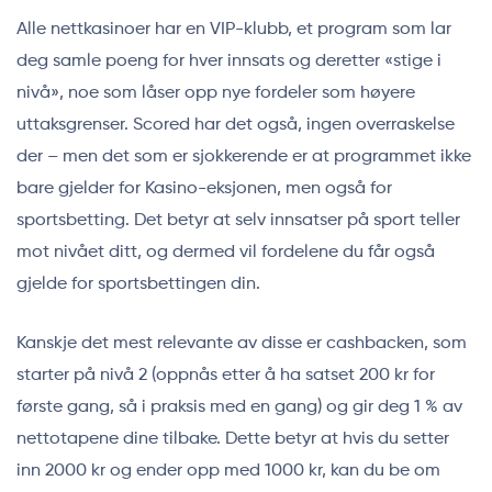
Alle nettkasinoer har en VIP-klubb, et program som lar
deg samle poeng for hver innsats og deretter «stige i
nivå», noe som låser opp nye fordeler som høyere
uttaksgrenser. Scored har det også, ingen overraskelse
der – men det som er sjokkerende er at programmet ikke
bare gjelder for Kasino-eksjonen, men også for
sportsbetting. Det betyr at selv innsatser på sport teller
mot nivået ditt, og dermed vil fordelene du får også
gjelde for sportsbettingen din.
Kanskje det mest relevante av disse er cashbacken, som
starter på nivå 2 (oppnås etter å ha satset 200 kr for
første gang, så i praksis med en gang) og gir deg 1 % av
nettotapene dine tilbake. Dette betyr at hvis du setter
inn 2000 kr og ender opp med 1000 kr, kan du be om