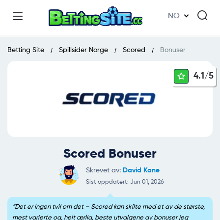
NO
Betting Site
Spillsider Norge
Scored
Bonuser
4.1/
5
Scored Bonuser
Skrevet av:
David Kane
Sist oppdatert: Jun 01, 2026
Det er ingen tvil om det – Scored kan skilte med et av de største,
mest varierte og, helt ærlig, beste utvalgene av bonuser jeg