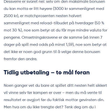
Dessverre er svaret nei: selv om den maksimale bonusen
du kan motta er litt høyere (3000 kr sammenlignet med
2500 kr), er matchprosenten nesten halvert
sammenlignet med reload-tilbudet på hverdager (50 %
mot 30 %), noe som betyr at du får mye mindre valuta for
pengene. Omsetningskravene er de samme (x6 innen 7
dager på spill med odds på minst 1,59), noe som betyr at
det ikke er noen god grunn til å velge denne bonusen
fremfor den andre.
Tidlig utbetaling – to mål foran
Noen ganger vet du bare at spillet ditt nesten helt sikkert
vil vinne selv før kampen er over – men du må vente til
resultatet er avgjort før du faktisk mottar gevinsten din.
Men hva om du ikke trengte det? Tenk deg om du i