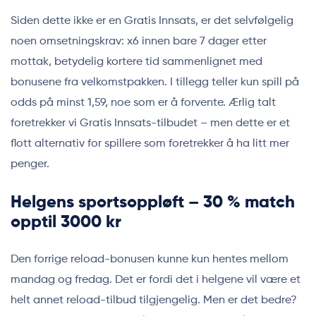
Siden dette ikke er en Gratis Innsats, er det selvfølgelig
noen omsetningskrav: x6 innen bare 7 dager etter
mottak, betydelig kortere tid sammenlignet med
bonusene fra velkomstpakken. I tillegg teller kun spill på
odds på minst 1,59, noe som er å forvente. Ærlig talt
foretrekker vi Gratis Innsats-tilbudet – men dette er et
flott alternativ for spillere som foretrekker å ha litt mer
penger.
Helgens sportsoppløft – 30 % match
opptil 3000 kr
Den forrige reload-bonusen kunne kun hentes mellom
mandag og fredag. Det er fordi det i helgene vil være et
helt annet reload-tilbud tilgjengelig. Men er det bedre?