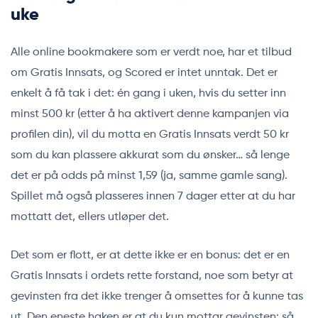
uke
Alle online bookmakere som er verdt noe, har et tilbud
om Gratis Innsats, og Scored er intet unntak. Det er
enkelt å få tak i det: én gang i uken, hvis du setter inn
minst 500 kr (etter å ha aktivert denne kampanjen via
profilen din), vil du motta en Gratis Innsats verdt 50 kr
som du kan plassere akkurat som du ønsker… så lenge
det er på odds på minst 1,59 (ja, samme gamle sang).
Spillet må også plasseres innen 7 dager etter at du har
mottatt det, ellers utløper det.
Det som er flott, er at dette ikke er en bonus: det er en
Gratis Innsats i ordets rette forstand, noe som betyr at
gevinsten fra det ikke trenger å omsettes for å kunne tas
ut. Den eneste haken er at du kun mottar gevinsten: så