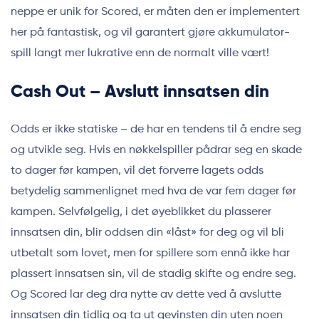
neppe er unik for Scored, er måten den er implementert
her på fantastisk, og vil garantert gjøre akkumulator-
spill langt mer lukrative enn de normalt ville vært!
Cash Out – Avslutt innsatsen din
Odds er ikke statiske – de har en tendens til å endre seg
og utvikle seg. Hvis en nøkkelspiller pådrar seg en skade
to dager før kampen, vil det forverre lagets odds
betydelig sammenlignet med hva de var fem dager før
kampen. Selvfølgelig, i det øyeblikket du plasserer
innsatsen din, blir oddsen din «låst» for deg og vil bli
utbetalt som lovet, men for spillere som ennå ikke har
plassert innsatsen sin, vil de stadig skifte og endre seg.
Og Scored lar deg dra nytte av dette ved å avslutte
innsatsen din tidlig og ta ut gevinsten din uten noen