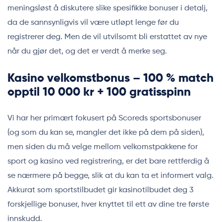
meningsløst å diskutere slike spesifikke bonuser i detalj,
da de sannsynligvis vil være utløpt lenge før du
registrerer deg. Men de vil utvilsomt bli erstattet av nye
når du gjør det, og det er verdt å merke seg.
Kasino velkomstbonus – 100 % match
opptil 10 000 kr + 100 gratisspinn
Vi har her primært fokusert på Scoreds sportsbonuser
(og som du kan se, mangler det ikke på dem på siden),
men siden du må velge mellom velkomstpakkene for
sport og kasino ved registrering, er det bare rettferdig å
se nærmere på begge, slik at du kan ta et informert valg.
Akkurat som sportstilbudet gir kasinotilbudet deg 3
forskjellige bonuser, hver knyttet til ett av dine tre første
innskudd.