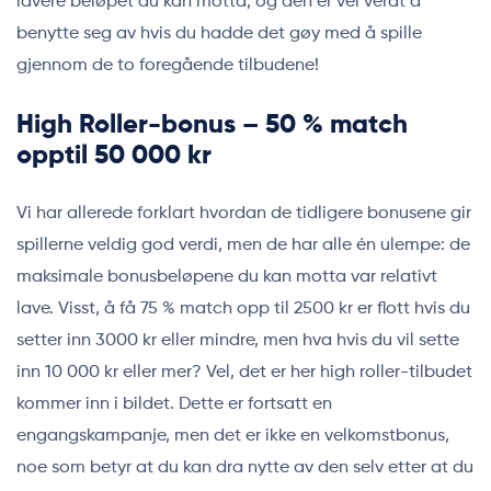
lavere beløpet du kan motta, og den er vel verdt å
benytte seg av hvis du hadde det gøy med å spille
gjennom de to foregående tilbudene!
High Roller-bonus – 50 % match
opptil 50 000 kr
Vi har allerede forklart hvordan de tidligere bonusene gir
spillerne veldig god verdi, men de har alle én ulempe: de
maksimale bonusbeløpene du kan motta var relativt
lave. Visst, å få 75 % match opp til 2500 kr er flott hvis du
setter inn 3000 kr eller mindre, men hva hvis du vil sette
inn 10 000 kr eller mer? Vel, det er her high roller-tilbudet
kommer inn i bildet. Dette er fortsatt en
engangskampanje, men det er ikke en velkomstbonus,
noe som betyr at du kan dra nytte av den selv etter at du