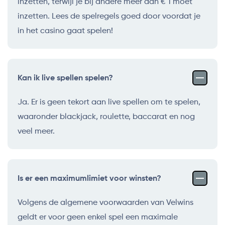
inzetten, terwijl je bij andere meer dan € 1 moet
inzetten. Lees de spelregels goed door voordat je
in het casino gaat spelen!
Kan ik live spellen spelen?
Ja. Er is geen tekort aan live spellen om te spelen,
waaronder blackjack, roulette, baccarat en nog
veel meer.
Is er een maximumlimiet voor winsten?
Volgens de algemene voorwaarden van Velwins
geldt er voor geen enkel spel een maximale