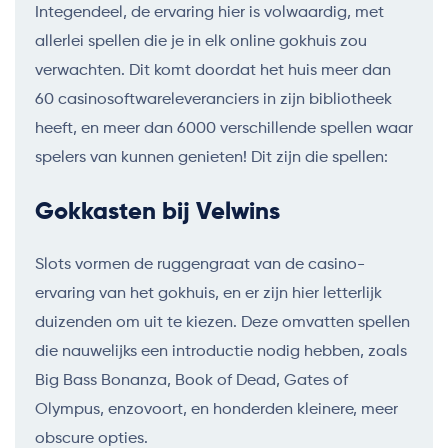
Integendeel, de ervaring hier is volwaardig, met
allerlei spellen die je in elk online gokhuis zou
verwachten. Dit komt doordat het huis meer dan
60 casinosoftwareleveranciers in zijn bibliotheek
heeft, en meer dan 6000 verschillende spellen waar
spelers van kunnen genieten! Dit zijn die spellen:
Gokkasten bij Velwins
Slots vormen de ruggengraat van de casino-
ervaring van het gokhuis, en er zijn hier letterlijk
duizenden om uit te kiezen. Deze omvatten spellen
die nauwelijks een introductie nodig hebben, zoals
Big Bass Bonanza, Book of Dead, Gates of
Olympus, enzovoort, en honderden kleinere, meer
obscure opties.