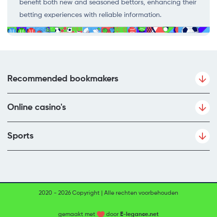
benefit both new and seasoned bettors, enhancing their
betting experiences with reliable information.
Recommended bookmakers
Online casino's
Sports
2020 - 2026 Copyright | Alle rechten voorbehouden
gemaakt met
door
E-legance.net