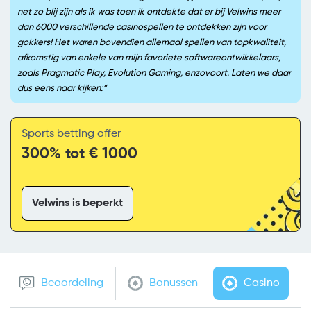
net zo blij zijn als ik was toen ik ontdekte dat er bij Velwins meer
dan 6000 verschillende casinospellen te ontdekken zijn voor
gokkers! Het waren bovendien allemaal spellen van topkwaliteit,
afkomstig van enkele van mijn favoriete softwareontwikkelaars,
zoals Pragmatic Play, Evolution Gaming, enzovoort. Laten we daar
dus eens naar kijken:
Sports betting offer
300% tot € 1000
Velwins is beperkt
Beoordeling
Bonussen
Casino