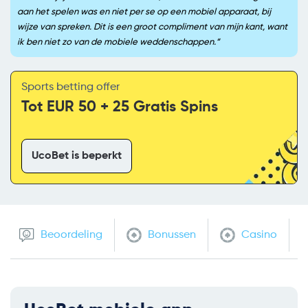
aan het spelen was en niet per se op een mobiel apparaat, bij
wijze van spreken. Dit is een groot compliment van mijn kant, want
ik ben niet zo van de mobiele weddenschappen.
Sports betting offer
Tot EUR 50 + 25 Gratis Spins
UcoBet is beperkt
Beoordeling
Bonussen
Casino