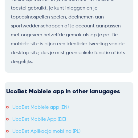
toestel gebruikt, je kunt inloggen en je
topcasinospellen spelen, deelnemen aan
sportweddenschappen of je account aanpassen
met ongeveer hetzelfde gemak als op je pc. De
mobiele site is bijna een identieke tweeling van de
desktop site, dus je mist geen enkele functie of iets
dergelijks.
UcoBet Mobiele app in other lanugages
UcoBet Mobiele app (EN)
UcoBet Mobile App (DE)
UcoBet Aplikacja mobilna (PL)