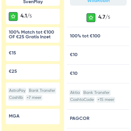
WildRobin
SvenPlay
4.1/
5
4.7/
5
100% Match tot €100
100% tot €100
OF €25 Gratis Inzet
€15
€10
€25
€10
AstroPay
Bank Transfer
Aktia
Bank Transfer
Cashlib
+7 meer
CashtoCode
+15 meer
MGA
PAGCOR