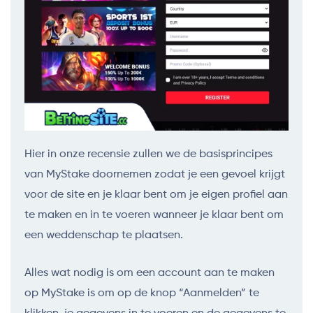
Hier in onze recensie zullen we de basisprincipes
van MyStake doornemen zodat je een gevoel krijgt
voor de site en je klaar bent om je eigen profiel aan
te maken en in te voeren wanneer je klaar bent om
een weddenschap te plaatsen.
Alles wat nodig is om een account aan te maken
op MyStake is om op de knop “Aanmelden” te