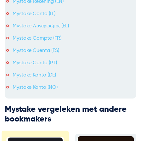
Mystake Rekening (EN)
Mystake Conto (IT)
Mystake Λογαριασμός (EL)
Mystake Compte (FR)
Mystake Cuenta (ES)
Mystake Conta (PT)
Mystake Konto (DE)
Mystake Konto (NO)
Mystake vergeleken met andere
bookmakers