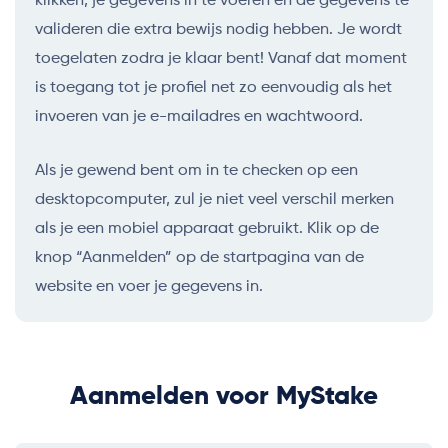
klikken, je gegevens in te voeren en de gegevens te
valideren die extra bewijs nodig hebben. Je wordt
toegelaten zodra je klaar bent! Vanaf dat moment
is toegang tot je profiel net zo eenvoudig als het
invoeren van je e-mailadres en wachtwoord.
Als je gewend bent om in te checken op een
desktopcomputer, zul je niet veel verschil merken
als je een mobiel apparaat gebruikt. Klik op de
knop “Aanmelden” op de startpagina van de
website en voer je gegevens in.
Aanmelden voor MyStake