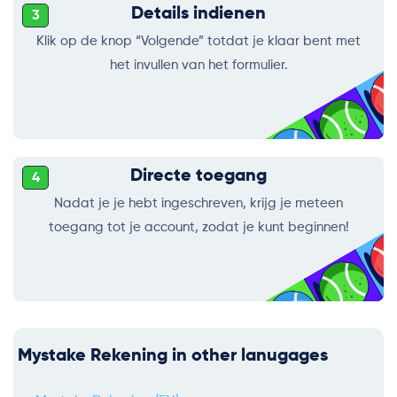
Details indienen
3
Klik op de knop “Volgende” totdat je klaar bent met
het invullen van het formulier.
Directe toegang
4
Nadat je je hebt ingeschreven, krijg je meteen
toegang tot je account, zodat je kunt beginnen!
Mystake Rekening in other lanugages