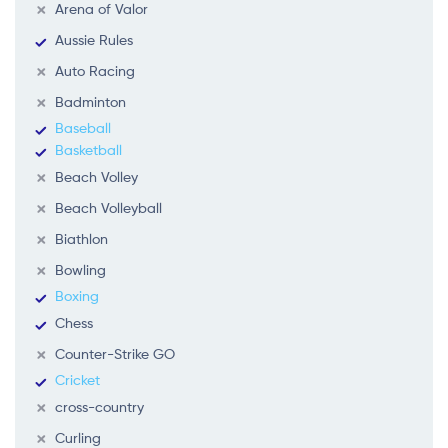
Arena of Valor
Aussie Rules
Auto Racing
Badminton
Baseball
Basketball
Beach Volley
Beach Volleyball
Biathlon
Bowling
Boxing
Chess
Counter-Strike GO
Cricket
cross-country
Curling