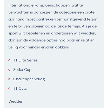
internationale kampioenschappen, wat te
verwachten is aangezien de categorie een grote
aanhang moet aantrekken om winstgevend te zijn
en te blijven groeien op de lange termijn. Als je de
sport wilt beoefenen en ondertussen wilt wedden,
dan zijn de volgende opties haalbaar en relatief
veilig voor minder ervaren gokkers:
TT Elite Series;
Setka Cup;
Challenger Series;
TT Cup.
Wedden