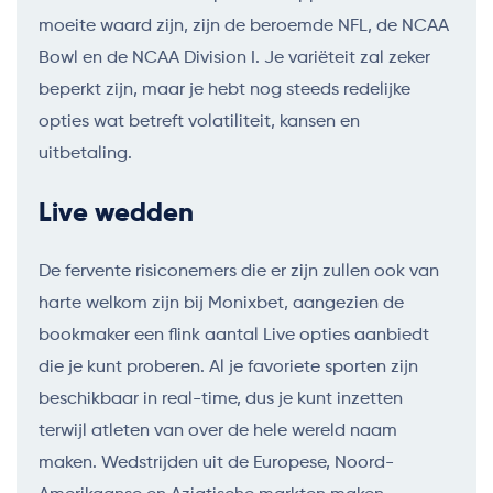
moeite waard zijn, zijn de beroemde NFL, de NCAA
Bowl en de NCAA Division I. Je variëteit zal zeker
beperkt zijn, maar je hebt nog steeds redelijke
opties wat betreft volatiliteit, kansen en
uitbetaling.
Live wedden
De fervente risiconemers die er zijn zullen ook van
harte welkom zijn bij Monixbet, aangezien de
bookmaker een flink aantal Live opties aanbiedt
die je kunt proberen. Al je favoriete sporten zijn
beschikbaar in real-time, dus je kunt inzetten
terwijl atleten van over de hele wereld naam
maken. Wedstrijden uit de Europese, Noord-