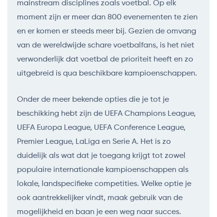
mainstream disciplines zoals voetbal. Op elk
moment zijn er meer dan 800 evenementen te zien
en er komen er steeds meer bij. Gezien de omvang
van de wereldwijde schare voetbalfans, is het niet
verwonderlijk dat voetbal de prioriteit heeft en zo
uitgebreid is qua beschikbare kampioenschappen.
Onder de meer bekende opties die je tot je
beschikking hebt zijn de UEFA Champions League,
UEFA Europa League, UEFA Conference League,
Premier League, LaLiga en Serie A. Het is zo
duidelijk als wat dat je toegang krijgt tot zowel
populaire internationale kampioenschappen als
lokale, landspecifieke competities. Welke optie je
ook aantrekkelijker vindt, maak gebruik van de
mogelijkheid en baan je een weg naar succes.