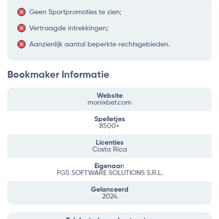
Geen Sportpromoties te zien;
Vertraagde intrekkingen;
Aanzienlijk aantal beperkte rechtsgebieden.
Bookmaker Informatie
Website
monixbet.com
Spelletjes
8500+
Licenties
Costa Rica
Eigenaar:
FGS SOFTWARE SOLUTIONS S.R.L.
Gelanceerd
2024