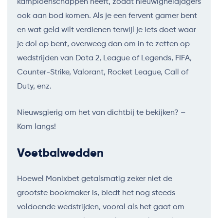
kampioenschappen heeft, zodat nieuwigheidjagers
ook aan bod komen. Als je een fervent gamer bent
en wat geld wilt verdienen terwijl je iets doet waar
je dol op bent, overweeg dan om in te zetten op
wedstrijden van Dota 2, League of Legends, FIFA,
Counter-Strike, Valorant, Rocket League, Call of
Duty, enz.
Nieuwsgierig om het van dichtbij te bekijken? –
Kom langs!
Voetbalwedden
Hoewel Monixbet getalsmatig zeker niet de
grootste bookmaker is, biedt het nog steeds
voldoende wedstrijden, vooral als het gaat om