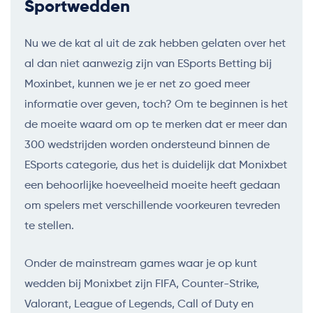
Sportwedden
Nu we de kat al uit de zak hebben gelaten over het
al dan niet aanwezig zijn van ESports Betting bij
Moxinbet, kunnen we je er net zo goed meer
informatie over geven, toch? Om te beginnen is het
de moeite waard om op te merken dat er meer dan
300 wedstrijden worden ondersteund binnen de
ESports categorie, dus het is duidelijk dat Monixbet
een behoorlijke hoeveelheid moeite heeft gedaan
om spelers met verschillende voorkeuren tevreden
te stellen.
Onder de mainstream games waar je op kunt
wedden bij Monixbet zijn FIFA, Counter-Strike,
Valorant, League of Legends, Call of Duty en