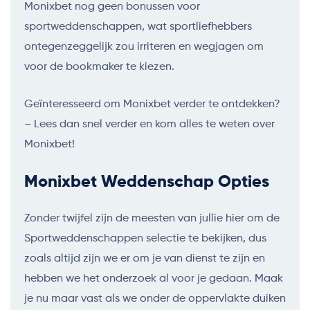
Monixbet nog geen bonussen voor
sportweddenschappen, wat sportliefhebbers
ontegenzeggelijk zou irriteren en wegjagen om
voor de bookmaker te kiezen.
Geïnteresseerd om Monixbet verder te ontdekken?
– Lees dan snel verder en kom alles te weten over
Monixbet!
Monixbet Weddenschap Opties
Zonder twijfel zijn de meesten van jullie hier om de
Sportweddenschappen selectie te bekijken, dus
zoals altijd zijn we er om je van dienst te zijn en
hebben we het onderzoek al voor je gedaan. Maak
je nu maar vast als we onder de oppervlakte duiken