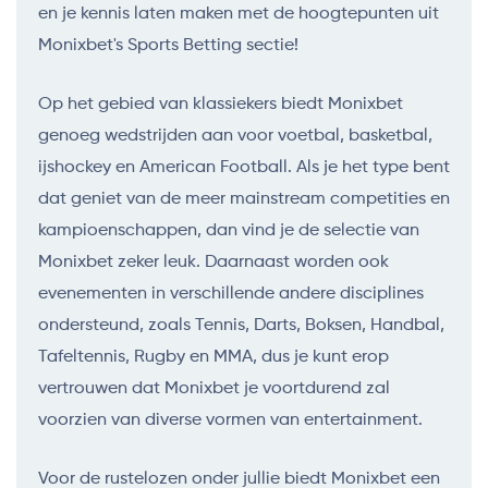
en je kennis laten maken met de hoogtepunten uit
Monixbet's Sports Betting sectie!
Op het gebied van klassiekers biedt Monixbet
genoeg wedstrijden aan voor voetbal, basketbal,
ijshockey en American Football. Als je het type bent
dat geniet van de meer mainstream competities en
kampioenschappen, dan vind je de selectie van
Monixbet zeker leuk. Daarnaast worden ook
evenementen in verschillende andere disciplines
ondersteund, zoals Tennis, Darts, Boksen, Handbal,
Tafeltennis, Rugby en MMA, dus je kunt erop
vertrouwen dat Monixbet je voortdurend zal
voorzien van diverse vormen van entertainment.
Voor de rustelozen onder jullie biedt Monixbet een