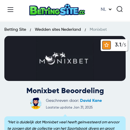
NL
Betting Site
Wedden sites Nederland
Monixbet
3.1/
5
Monixbet Beoordeling
Geschreven door:
David Kane
Laatste update Jan 31, 2025
Het is duidelijk dat Monixbet veel heeft geïnvesteerd om ervoor
te zorgen dat de collectie van het Sportsbook divers en groot