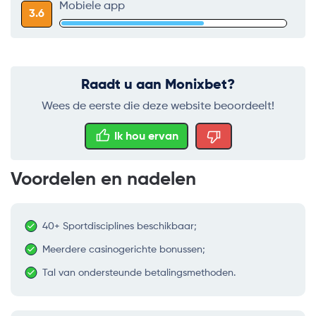
Mobiele app
3.6
Raadt u aan Monixbet?
Wees de eerste die deze website beoordeelt!
Ik hou ervan
Voordelen en nadelen
40+ Sportdisciplines beschikbaar;
Meerdere casinogerichte bonussen;
Tal van ondersteunde betalingsmethoden.