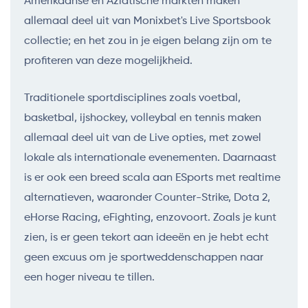
Amerikaanse en Aziatische markten maken
allemaal deel uit van Monixbet's Live Sportsbook
collectie; en het zou in je eigen belang zijn om te
profiteren van deze mogelijkheid.
Traditionele sportdisciplines zoals voetbal,
basketbal, ijshockey, volleybal en tennis maken
allemaal deel uit van de Live opties, met zowel
lokale als internationale evenementen. Daarnaast
is er ook een breed scala aan ESports met realtime
alternatieven, waaronder Counter-Strike, Dota 2,
eHorse Racing, eFighting, enzovoort. Zoals je kunt
zien, is er geen tekort aan ideeën en je hebt echt
geen excuus om je sportweddenschappen naar
een hoger niveau te tillen.