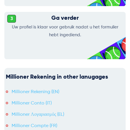
Ga verder
3
Uw profiel is klaar voor gebruik nadat u het formulier
hebt ingediend.
Millioner Rekening in other lanugages
Millioner Rekening (EN)
Millioner Conto (IT)
Millioner Λογαριασμός (EL)
Millioner Compte (FR)