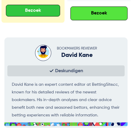
Bezoek
Bezoek
BOOKMAKERS REVIEWER
David Kane
Deskundigen
David Kane is an expert content editor at BettingSite.cc,
known for his detailed reviews of the newest
bookmakers. His in-depth analyses and clear advice
benefit both new and seasoned bettors, enhancing their
betting experiences with reliable information.