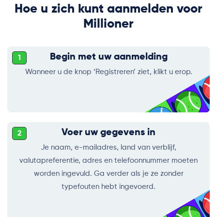
Hoe u zich kunt aanmelden voor
Millioner
Begin met uw aanmelding
1
Wanneer u de knop ‘Registreren’ ziet, klikt u erop.
Voer uw gegevens in
2
Je naam, e-mailadres, land van verblijf,
valutapreferentie, adres en telefoonnummer moeten
worden ingevuld. Ga verder als je ze zonder
typefouten hebt ingevoerd.