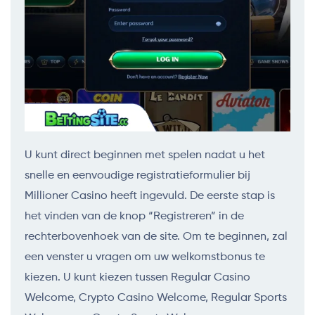
U kunt direct beginnen met spelen nadat u het
snelle en eenvoudige registratieformulier bij
Millioner Casino heeft ingevuld. De eerste stap is
het vinden van de knop “Registreren” in de
rechterbovenhoek van de site. Om te beginnen, zal
een venster u vragen om uw welkomstbonus te
kiezen. U kunt kiezen tussen Regular Casino
Welcome, Crypto Casino Welcome, Regular Sports