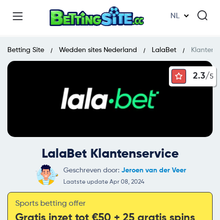
NL
Betting Site
Wedden sites Nederland
LalaBet
Klantens
2.3/
5
LalaBet Klantenservice
Geschreven door:
Jeroen van der Veer
Laatste update Apr 08, 2024
Sports betting offer
Gratis inzet tot €50 + 25 gratis spins