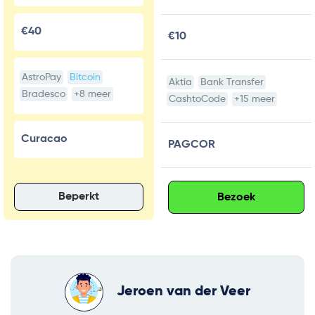
€40
€10
AstroPay
Bitcoin
Aktia
Bank Transfer
Bradesco
+8 meer
CashtoCode
+15 meer
Curacao
PAGCOR
Beperkt
Bezoek
Jeroen van der Veer