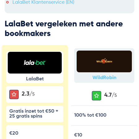
LalaBet Klantenservice (EN)
LalaBet vergeleken met andere
bookmakers
WildRobin
LalaBet
2.3/
5
4.7/
5
Gratis inzet tot €50 +
100% tot €100
25 gratis spins
€20
€10