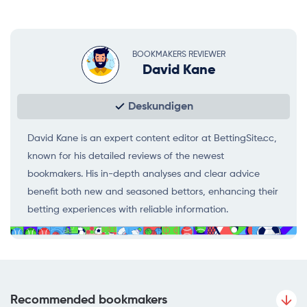
BOOKMAKERS REVIEWER
David Kane
Deskundigen
David Kane is an expert content editor at BettingSite.cc,
known for his detailed reviews of the newest
bookmakers. His in-depth analyses and clear advice
benefit both new and seasoned bettors, enhancing their
betting experiences with reliable information.
Recommended bookmakers