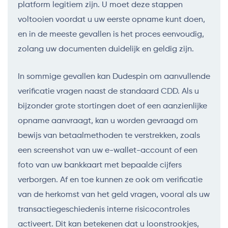
platform legitiem zijn. U moet deze stappen
voltooien voordat u uw eerste opname kunt doen,
en in de meeste gevallen is het proces eenvoudig,
zolang uw documenten duidelijk en geldig zijn.
In sommige gevallen kan Dudespin om aanvullende
verificatie vragen naast de standaard CDD. Als u
bijzonder grote stortingen doet of een aanzienlijke
opname aanvraagt, kan u worden gevraagd om
bewijs van betaalmethoden te verstrekken, zoals
een screenshot van uw e-wallet-account of een
foto van uw bankkaart met bepaalde cijfers
verborgen. Af en toe kunnen ze ook om verificatie
van de herkomst van het geld vragen, vooral als uw
transactiegeschiedenis interne risicocontroles
activeert. Dit kan betekenen dat u loonstrookjes,