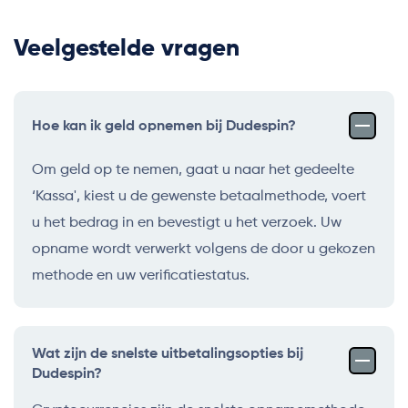
Veelgestelde vragen
Hoe kan ik geld opnemen bij Dudespin?
Om geld op te nemen, gaat u naar het gedeelte
‘Kassa', kiest u de gewenste betaalmethode, voert
u het bedrag in en bevestigt u het verzoek. Uw
opname wordt verwerkt volgens de door u gekozen
methode en uw verificatiestatus.
Wat zijn de snelste uitbetalingsopties bij
Dudespin?