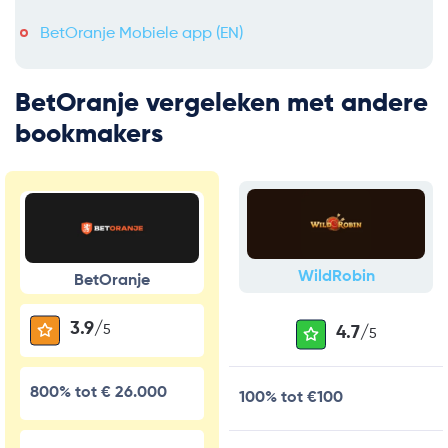
BetOranje Mobiele app (EN)
BetOranje vergeleken met andere
bookmakers
WildRobin
BetOranje
3.9/
5
4.7/
5
800% tot € 26.000
100% tot €100