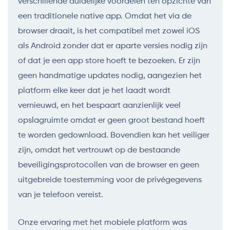
verschillende duidelijke voordelen ten opzichte van
een traditionele native app. Omdat het via de
browser draait, is het compatibel met zowel iOS
als Android zonder dat er aparte versies nodig zijn
of dat je een app store hoeft te bezoeken. Er zijn
geen handmatige updates nodig, aangezien het
platform elke keer dat je het laadt wordt
vernieuwd, en het bespaart aanzienlijk veel
opslagruimte omdat er geen groot bestand hoeft
te worden gedownload. Bovendien kan het veiliger
zijn, omdat het vertrouwt op de bestaande
beveiligingsprotocollen van de browser en geen
uitgebreide toestemming voor de privégegevens
van je telefoon vereist.
Onze ervaring met het mobiele platform was