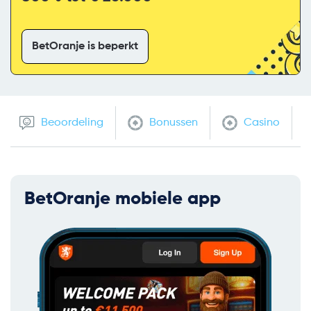
BetOranje is beperkt
Beoordeling
Bonussen
Casino
BetOranje mobiele app