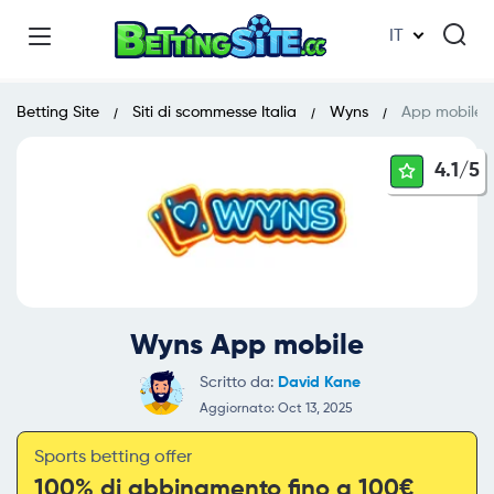
IT
Betting Site
Siti di scommesse Italia
Wyns
App mobile
4.1/
5
Wyns App mobile
Scritto da:
David Kane
Aggiornato: Oct 13, 2025
Sports betting offer
100% di abbinamento fino a 100€