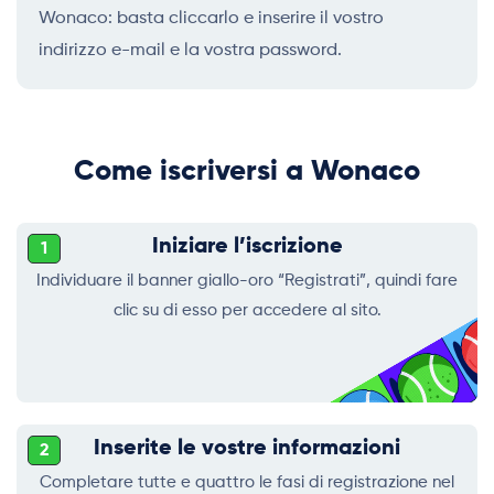
Wonaco: basta cliccarlo e inserire il vostro
indirizzo e-mail e la vostra password.
Come iscriversi a Wonaco
Iniziare l’iscrizione
1
Individuare il banner giallo-oro “Registrati”, quindi fare
clic su di esso per accedere al sito.
Inserite le vostre informazioni
2
Completare tutte e quattro le fasi di registrazione nel