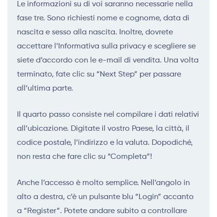
Le informazioni su di voi saranno necessarie nella
fase tre. Sono richiesti nome e cognome, data di
nascita e sesso alla nascita. Inoltre, dovrete
accettare l’Informativa sulla privacy e scegliere se
siete d’accordo con le e-mail di vendita. Una volta
terminato, fate clic su “Next Step” per passare
all’ultima parte.
Il quarto passo consiste nel compilare i dati relativi
all’ubicazione. Digitate il vostro Paese, la città, il
codice postale, l’indirizzo e la valuta. Dopodiché,
non resta che fare clic su “Completa”!
Anche l’accesso è molto semplice. Nell’angolo in
alto a destra, c’è un pulsante blu “Login” accanto
a “Register”. Potete andare subito a controllare