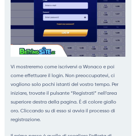
Vi mostreremo come iscrivervi a Wonaco e poi
come effettuare il login. Non preoccupatevi, ci
vogliono solo pochi istanti del vostro tempo. Per
iniziare, trovate il pulsante “Registrati” nell’area
superiore destra della pagina. È di colore giallo
oro. Cliccando su di esso si avvia il processo di
registrazione.