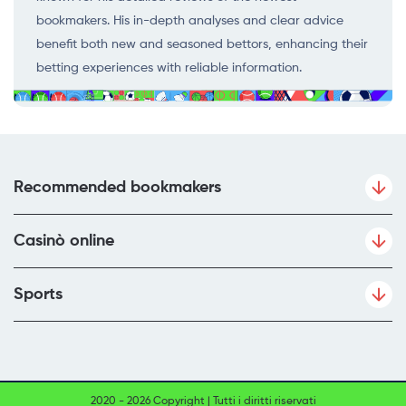
bookmakers. His in-depth analyses and clear advice
benefit both new and seasoned bettors, enhancing their
betting experiences with reliable information.
Recommended bookmakers
Casinò online
Sports
2020 - 2026 Copyright | Tutti i diritti riservati