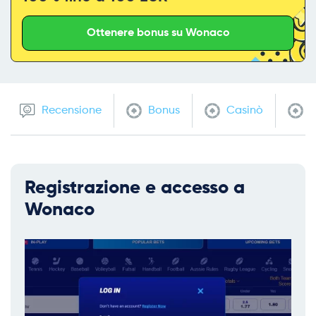
Ottenere bonus su Wonaco
Recensione
Bonus
Casinò
R
Registrazione e accesso a
Wonaco