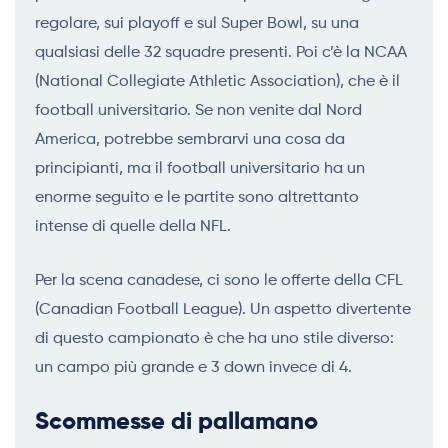
regolare, sui playoff e sul Super Bowl, su una
qualsiasi delle 32 squadre presenti. Poi c’è la NCAA
(National Collegiate Athletic Association), che è il
football universitario. Se non venite dal Nord
America, potrebbe sembrarvi una cosa da
principianti, ma il football universitario ha un
enorme seguito e le partite sono altrettanto
intense di quelle della NFL.
Per la scena canadese, ci sono le offerte della CFL
(Canadian Football League). Un aspetto divertente
di questo campionato è che ha uno stile diverso:
un campo più grande e 3 down invece di 4.
Scommesse di pallamano