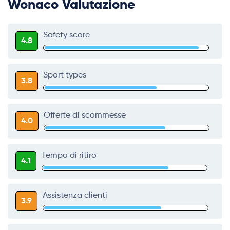
Wonaco Valutazione
Safety score
4.8
Sport types
3.8
Offerte di scommesse
4.0
Tempo di ritiro
4.1
Assistenza clienti
3.9