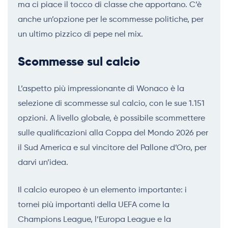
ma ci piace il tocco di classe che apportano. C’è
anche un’opzione per le scommesse politiche, per
un ultimo pizzico di pepe nel mix.
Scommesse sul calcio
L’aspetto più impressionante di Wonaco è la
selezione di scommesse sul calcio, con le sue 1.151
opzioni. A livello globale, è possibile scommettere
sulle qualificazioni alla Coppa del Mondo 2026 per
il Sud America e sul vincitore del Pallone d’Oro, per
darvi un’idea.
Il calcio europeo è un elemento importante: i
tornei più importanti della UEFA come la
Champions League, l’Europa League e la