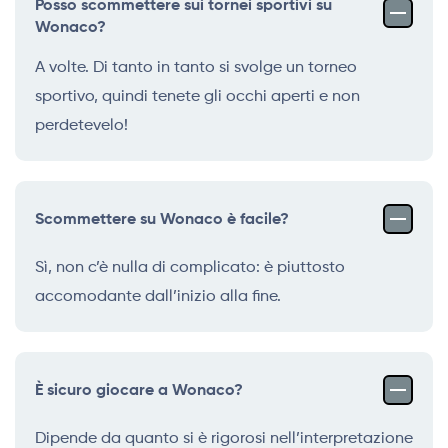
Posso scommettere sui tornei sportivi su
Wonaco?
A volte. Di tanto in tanto si svolge un torneo
sportivo, quindi tenete gli occhi aperti e non
perdetevelo!
Scommettere su Wonaco è facile?
Sì, non c’è nulla di complicato: è piuttosto
accomodante dall’inizio alla fine.
È sicuro giocare a Wonaco?
Dipende da quanto si è rigorosi nell’interpretazione