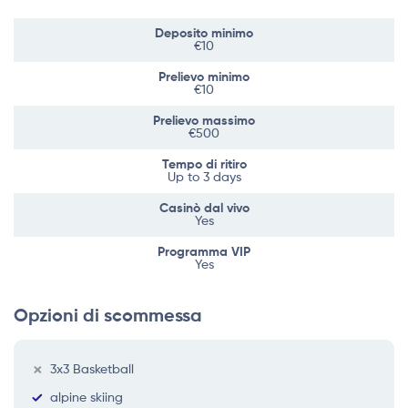
Deposito minimo
€10
Prelievo minimo
€10
Prelievo massimo
€500
Tempo di ritiro
Up to 3 days
Casinò dal vivo
Yes
Programma VIP
Yes
Opzioni di scommessa
3x3 Basketball
alpine skiing