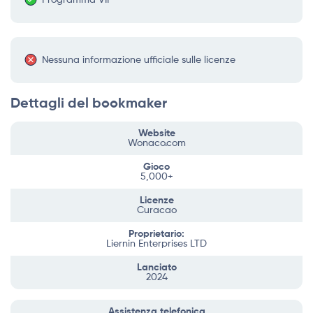
Nessuna informazione ufficiale sulle licenze
Dettagli del bookmaker
Website
Wonaco.com
Gioco
5,000+
Licenze
Curacao
Proprietario:
Liernin Enterprises LTD
Lanciato
2024
Assistenza telefonica