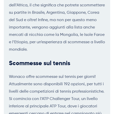
dell’Africa, il che significa che potrete scommettere
su partite in Brasile, Argentina, Giappone, Corea
del Sud e oltre! Infine, ma non per questo meno
importante, vengono aggiunti alla lista anche
mercati di nicchia come la Mongolia, le Isole Faroe
e l’Etiopia, per un’esperienza di scommesse a livello
mondiale.
Scommesse sul tennis
Wonaco offre scommesse sul tennis per giorni!
Attualmente sono disponibili 192 opzioni, per tutti i
livelli delle competizioni di tennis professionistiche.
Si comincia con l’ATP Challenger Tour, un livello
inferiore al principale ATP Tour, dove i giocatori
emergenti cercano di entrare nel campionato più