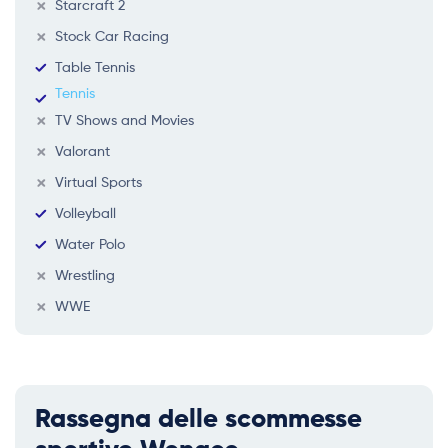
Starcraft 2
Stock Car Racing
Table Tennis
Tennis
TV Shows and Movies
Valorant
Virtual Sports
Volleyball
Water Polo
Wrestling
WWE
Rassegna delle scommesse