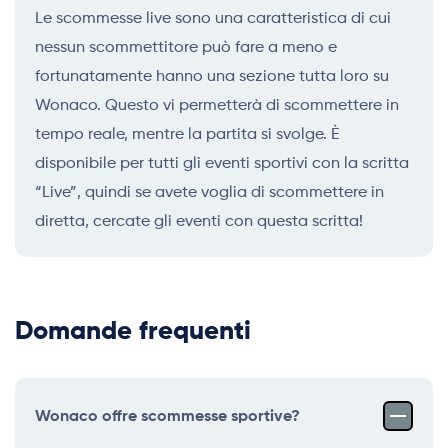
Le scommesse live sono una caratteristica di cui
nessun scommettitore può fare a meno e
fortunatamente hanno una sezione tutta loro su
Wonaco. Questo vi permetterà di scommettere in
tempo reale, mentre la partita si svolge. È
disponibile per tutti gli eventi sportivi con la scritta
“Live”, quindi se avete voglia di scommettere in
diretta, cercate gli eventi con questa scritta!
Domande frequenti
Wonaco offre scommesse sportive?