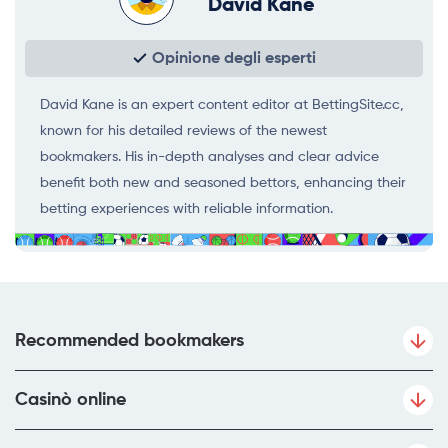
David Kane
Opinione degli esperti
David Kane is an expert content editor at BettingSite.cc,
known for his detailed reviews of the newest
bookmakers. His in-depth analyses and clear advice
benefit both new and seasoned bettors, enhancing their
betting experiences with reliable information.
Recommended bookmakers
Casinò online