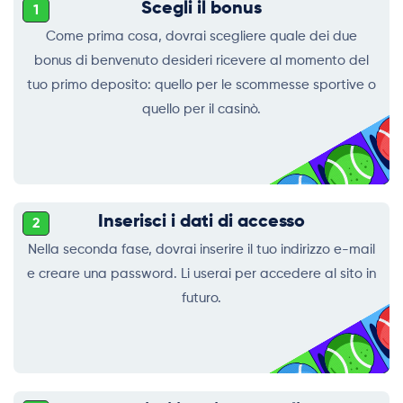
Scegli il bonus
1
Come prima cosa, dovrai scegliere quale dei due
bonus di benvenuto desideri ricevere al momento del
tuo primo deposito: quello per le scommesse sportive o
quello per il casinò.
Inserisci i dati di accesso
2
Nella seconda fase, dovrai inserire il tuo indirizzo e-mail
e creare una password. Li userai per accedere al sito in
futuro.