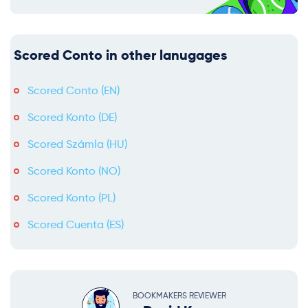
Scored Conto in other lanugages
Scored Conto (EN)
Scored Konto (DE)
Scored Számla (HU)
Scored Konto (NO)
Scored Konto (PL)
Scored Cuenta (ES)
BOOKMAKERS REVIEWER