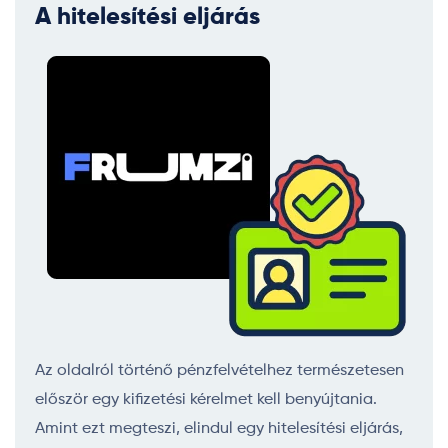
A hitelesítési eljárás
Az oldalról történő pénzfelvételhez természetesen
először egy kifizetési kérelmet kell benyújtania.
Amint ezt megteszi, elindul egy hitelesítési eljárás,