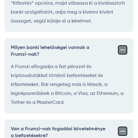
“Kifizetés” opcióra, majd válassza ki a kiválasztott
banki szolgáltatót, adja meg a kivenni kívánt
összeget, végül küldje el a kérelmet.
Milyen banki lehetőségei vannak a
Frumzi-nak?
A Frumzi elfogadja a fiat pénzzel és
kriptovalutákkal történő befizetéseket és
kifizetéseket. Bár rengeteg más is létezik, a
legnépszerűbbek a Bitcoin, a Visa, az Ethereum, a
Tether és a MasterCard.
Van a Frumzi-nak fogadási követelménye
a befizetésekre?