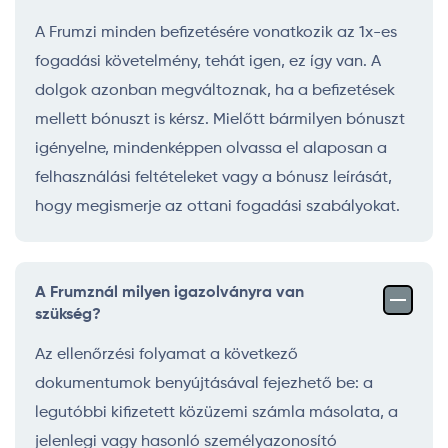
A Frumzi minden befizetésére vonatkozik az 1x-es
fogadási követelmény, tehát igen, ez így van. A
dolgok azonban megváltoznak, ha a befizetések
mellett bónuszt is kérsz. Mielőtt bármilyen bónuszt
igényelne, mindenképpen olvassa el alaposan a
felhasználási feltételeket vagy a bónusz leírását,
hogy megismerje az ottani fogadási szabályokat.
A Frumznál milyen igazolványra van
szükség?
Az ellenőrzési folyamat a következő
dokumentumok benyújtásával fejezhető be: a
legutóbbi kifizetett közüzemi számla másolata, a
jelenlegi vagy hasonló személyazonosító