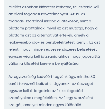
Mielőtt azonban kifizetést kérhetne, teljesítenie kell
az oldal fogadási követelményeit. Az 1x-es
fogadási szorzóból inkább a játékosok, mint a
platform profitálnak, mivel ez azt mutatja, hogy a
platform azt az alternatívát értékeli, amely a
legkevesebb idő- és pénzbefektetést igényli. Ez azt
jelenti, hogy minden egyes rendszeres befizetését
egyszer végig kell játszania ahhoz, hogy jogosulttá
váljon a kifizetési kérelem benyújtására.
Az egyszerűség kedvéért tegyünk úgy, mintha 50
eurót terveznél befizetni. Ugyanezt az összeget
egyszer kell átforgatnia az 1x-es fogadási
szabályoknak megfelelően. Az 1 egy szorzóként
szolgál, amelyet minden egyes különálló