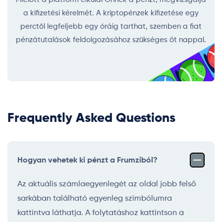
a kifizetési kérelmét. A kriptopénzek kifizetése egy
perctől legfeljebb egy óráig tarthat, szemben a fiat
pénzátutalások feldolgozásához szükséges öt nappal.
Frequently Asked Questions
Hogyan vehetek ki pénzt a Frumziból?
Az aktuális számlaegyenlegét az oldal jobb felső
sarkában található egyenleg szimbólumra
kattintva láthatja. A folytatáshoz kattintson a