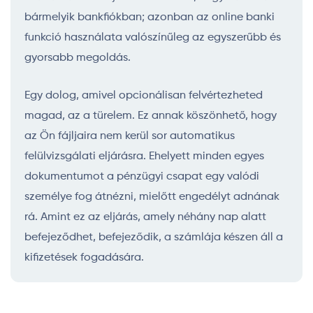
bármelyik bankfiókban; azonban az online banki
funkció használata valószínűleg az egyszerűbb és
gyorsabb megoldás.
Egy dolog, amivel opcionálisan felvértezheted
magad, az a türelem. Ez annak köszönhető, hogy
az Ön fájljaira nem kerül sor automatikus
felülvizsgálati eljárásra. Ehelyett minden egyes
dokumentumot a pénzügyi csapat egy valódi
személye fog átnézni, mielőtt engedélyt adnának
rá. Amint ez az eljárás, amely néhány nap alatt
befejeződhet, befejeződik, a számlája készen áll a
kifizetések fogadására.