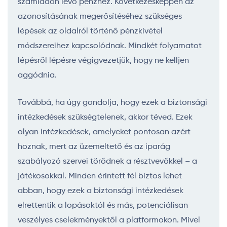
számládon lévő pénzhez. Következésképpen az
azonosításának megerősítéséhez szükséges
lépések az oldalról történő pénzkivétel
módszereihez kapcsolódnak. Mindkét folyamatot
lépésről lépésre végigvezetjük, hogy ne kelljen
aggódnia.
Továbbá, ha úgy gondolja, hogy ezek a biztonsági
intézkedések szükségtelenek, akkor téved. Ezek
olyan intézkedések, amelyeket pontosan azért
hoznak, mert az üzemeltető és az iparág
szabályozó szervei törődnek a résztvevőkkel – a
játékosokkal. Minden érintett fél biztos lehet
abban, hogy ezek a biztonsági intézkedések
elrettentik a lopásoktól és más, potenciálisan
veszélyes cselekményektől a platformokon. Mivel