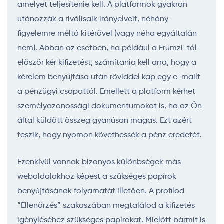
amelyet teljesítenie kell. A platformok gyakran
utánozzák a riválisaik irányelveit, néhány
figyelemre méltó kitérővel (vagy néha egyáltalán
nem). Abban az esetben, ha például a Frumzi-tól
először kér kifizetést, számítania kell arra, hogy a
kérelem benyújtása után röviddel kap egy e-mailt
a pénzügyi csapattól. Emellett a platform kérhet
személyazonossági dokumentumokat is, ha az Ön
által küldött összeg gyanúsan magas. Ezt azért
teszik, hogy nyomon követhessék a pénz eredetét.
Ezenkívül vannak bizonyos különbségek más
weboldalakhoz képest a szükséges papírok
benyújtásának folyamatát illetően. A profilod
“Ellenőrzés” szakaszában megtalálod a kifizetés
igényléséhez szükséges papírokat. Mielőtt bármit is