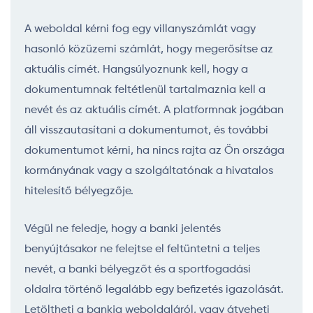
A weboldal kérni fog egy villanyszámlát vagy
hasonló közüzemi számlát, hogy megerősítse az
aktuális címét. Hangsúlyoznunk kell, hogy a
dokumentumnak feltétlenül tartalmaznia kell a
nevét és az aktuális címét. A platformnak jogában
áll visszautasítani a dokumentumot, és további
dokumentumot kérni, ha nincs rajta az Ön országa
kormányának vagy a szolgáltatónak a hivatalos
hitelesítő bélyegzője.
Végül ne feledje, hogy a banki jelentés
benyújtásakor ne felejtse el feltüntetni a teljes
nevét, a banki bélyegzőt és a sportfogadási
oldalra történő legalább egy befizetés igazolását.
Letöltheti a bankja weboldaláról, vagy átveheti