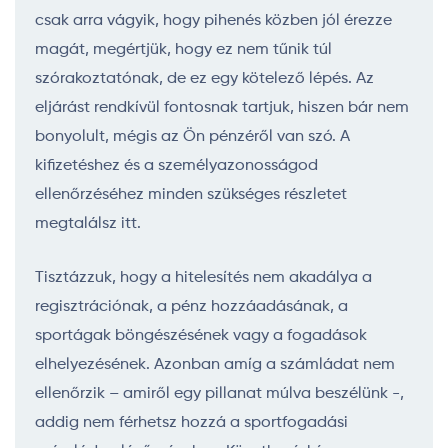
csak arra vágyik, hogy pihenés közben jól érezze
magát, megértjük, hogy ez nem tűnik túl
szórakoztatónak, de ez egy kötelező lépés. Az
eljárást rendkívül fontosnak tartjuk, hiszen bár nem
bonyolult, mégis az Ön pénzéről van szó. A
kifizetéshez és a személyazonosságod
ellenőrzéséhez minden szükséges részletet
megtalálsz itt.
Tisztázzuk, hogy a hitelesítés nem akadálya a
regisztrációnak, a pénz hozzáadásának, a
sportágak böngészésének vagy a fogadások
elhelyezésének. Azonban amíg a számládat nem
ellenőrzik – amiről egy pillanat múlva beszélünk -,
addig nem férhetsz hozzá a sportfogadási