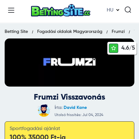
HU
Betting Site
Fogadási oldalak Magyarország
Frumzi
Vi
4.6/
5
Frumzi Visszavonás
Írta:
David Kane
Utolsó frissítés: Jul 04, 2024
Sportfogadási ajánlat
100% 35000 Ft-ig